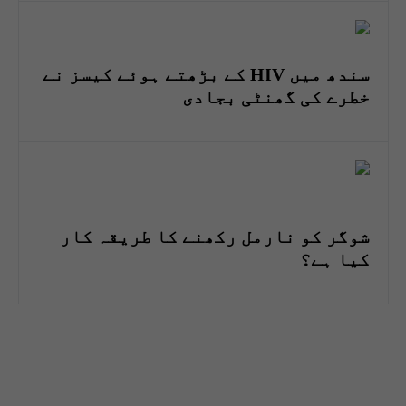
سندھ میں HIV کے بڑھتے ہوئے کیسز نے
خطرے کی گھنٹی بجادی
شوگر کو نارمل رکھنے کا طریقہ کار
کیا ہے؟