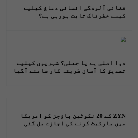
فضائی آلودگی انسانی دماغ کیلیے
کیسے خطرناک ثابت ہورہی ہے؟
دوا اصلی ہے یا جعلی؟ شہریوں کیلیے
تصدیق کا آسان طریقہ کار سامنے آگیا
ZYN کے 20 نکوٹین پاؤچز کو امریکا
میں مارکیٹ کرنے کی اجازت مل گئی