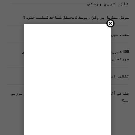
تازہ ترین پوسٹس
سوشل میڈیا پر وکڑی پوسٹ ڈیجیٹل شناخت کیلیے خطرہ؟
سندھ میں گاڑیوں کی انشورنس لازمی قرار
400 شہریوں کیلئے ایک پولیس اہلکار لازمی، کراچی میں
صورتحال کیا ہے؟
تنظیم اسلامی کے زیرِ اہتمام ملک گیر آگاہی مہم!
فضائی آلودگی انسانی دماغ کیلیے کیسے خطرناک ثابت ہورہی
ہے؟