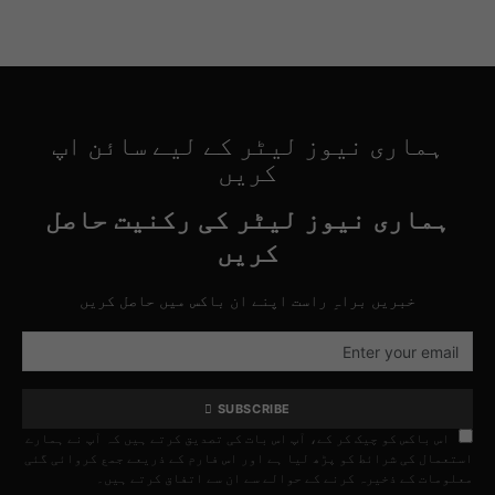
ہماری نیوز لیٹر کے لیے سائن اپ
کریں
ہماری نیوز لیٹر کی رکنیت حاصل
کریں
خبریں براہِ راست اپنے ان باکس میں حاصل کریں
SUBSCRIBE
اس باکس کو چیک کر کے، آپ اس بات کی تصدیق کرتے ہیں کہ آپ نے ہمارے
استعمال کی شرائط کو پڑھ لیا ہے اور اس فارم کے ذریعے جمع کروائی گئی
معلومات کے ذخیرہ کرنے کے حوالے سے ان سے اتفاق کرتے ہیں۔