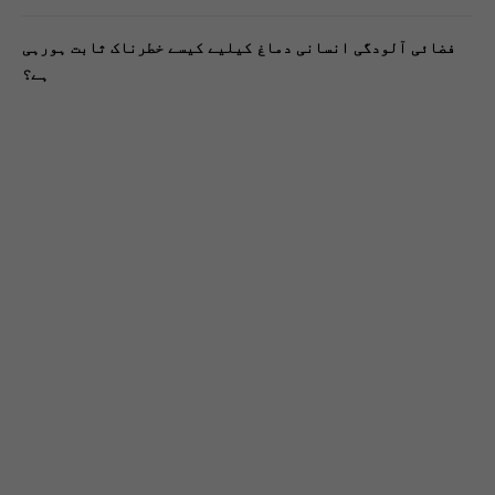
فضائی آلودگی انسانی دماغ کیلیے کیسے خطرناک ثابت ہورہی
ہے؟