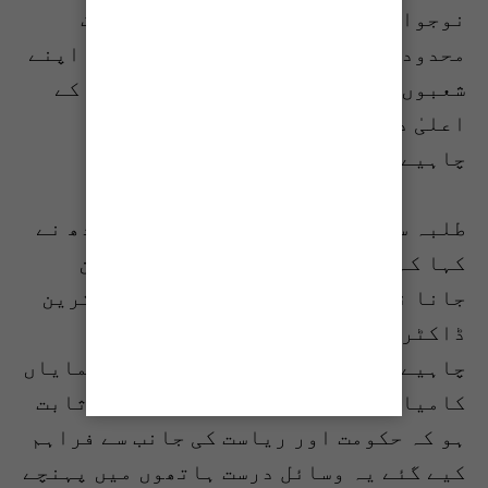
نوجوانوں کو صرف ڈگری حاصل کرنے تک
محدود نہیں رہنا چاہیے بلکہ انہیں اپنے
شعبوں میں مہارت، تحقیق اور قیادت کے
اعلیٰ درجات تک پہنچنے کا عزم کرنا
چاہیے۔”
طلبہ سے مخاطب ہوتے ہوئے گورنر سندھ نے
کہا کہ “زندگی کا مقصد صرف ڈاکٹر بن
جانا نہیں ہونا چاہیے بلکہ ایک بہترین
ڈاکٹر، محقق، ماہر اور قائد بننا
چاہیے۔ آپ کو اپنے شعبے میں ایسی نمایاں
کامیابیاں حاصل کرنی ہیں جن سے یہ ثابت
ہو کہ حکومت اور ریاست کی جانب سے فراہم
کیے گئے یہ وسائل درست ہاتھوں میں پہنچے