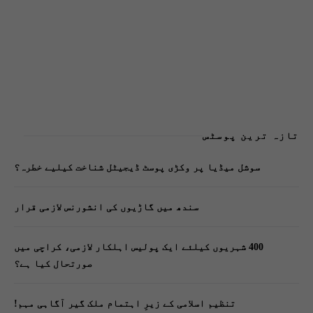
تازہ ترین پوسٹس
سوشل میڈیا پر وکڑی پوسٹ ڈیجیٹل شناخت کیلیے خطرہ؟
سندھ میں گاڑیوں کی انشورنس لازمی قرار
400 شہریوں کیلئے ایک پولیس اہلکار لازمی، کراچی میں
صورتحال کیا ہے؟
تنظیم اسلامی کے زیرِ اہتمام ملک گیر آگاہی مہم!