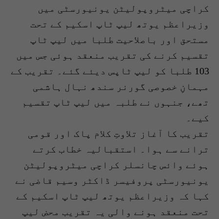
کراچی میٹروپولیٹن یونیورسٹی میں
وزیراعظم یوتھ لیپ ٹاپ اسکیم کے تحت
مستحق اور باصلاحیت طلبا میں لیپ ٹاپ
تقسیم کرنے کی تقریب منعقد ہوئی جس میں
103 طلبا کو لیپ ٹاپس دیئے گئے۔ تقریب کے
مہمانِ خصوصی گورنر سندھ نہال ہاشمی
تھے، جنہوں نے طلبہ میں لیپ ٹاپ تقسیم
کیے۔
تقریب کا آغاز تلاوتِ کلام پاک اور قومی
ترانے سے ہوا۔ استقبالیہ خطاب کرتے
ہوئے وائس چانسلر کراچی میٹروپولیٹن
یونیورسٹی پروفیسر ڈاکٹر وسیم قاضی نے
کہا کہ وزیراعظم یوتھ لیپ ٹاپ اسکیم کے
تحت منعقد ہونے والی یہ تقریب محض لیپ