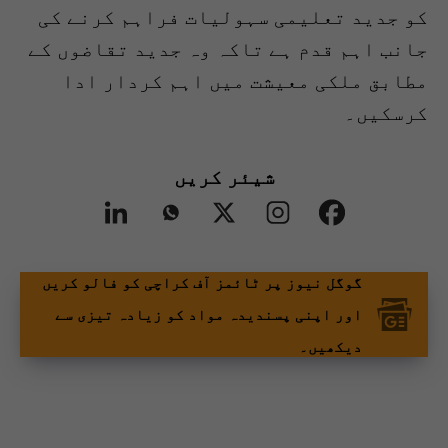
کو جدید تعلیمی سہولیات فراہم کرنے کی
جانب اہم قدم ہے تاکہ وہ جدید تقاضوں کے
مطابق ملکی معیشت میں اہم کردار ادا
کرسکیں۔
شیئر کریں
گوگل نیوز پر ٹائمز آف کراچی کو فالو کریں
اور اپنی پسندیدہ مواد کو زیادہ تیزی سے
دیکھیں۔