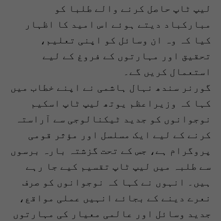
لیپ ٹاپ حاصل کرنے والے طلبا کو
مبارکباد دیتے ہوئے اس امید کا اظہار
کیا کہ وہ ان وسائل کو اپنی تعلیم،
تحقیق اور مہارتوں کے فروغ کے لیے
استعمال کریں گے۔
گورنر سندھ نہال ہاشمی نے اپنے خطاب میں
کہا کہ وزیراعظم یوتھ لیپ ٹاپ اسکیم
نوجوانوں کو جدید ٹیکنالوجی سے آراستہ
کرنے کے لیے ایک مسلسل اور مؤثر قومی
پروگرام ہے، جس کے تحت گزشتہ بارہ برسوں
سے طلبہ میں لیپ ٹاپ تقسیم کیے جا رہے
ہیں۔ انہوں نے کہا کہ نوجوانوں کو صرف
نعرے دینے کے بجائے انہیں عملی مواقع،
جدید وسائل اور عالمی معیار کی مہارتوں