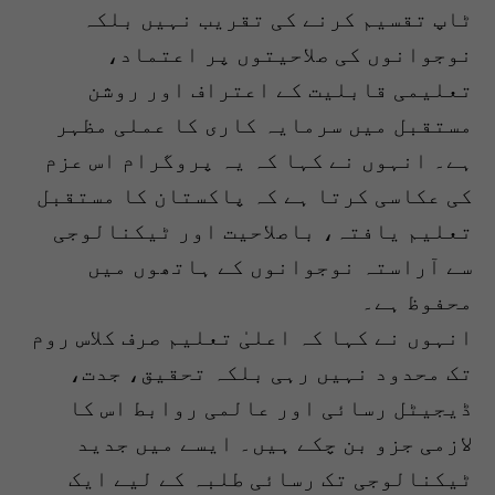
ٹاپ تقسیم کرنے کی تقریب نہیں بلکہ
نوجوانوں کی صلاحیتوں پر اعتماد،
تعلیمی قابلیت کے اعتراف اور روشن
مستقبل میں سرمایہ کاری کا عملی مظہر
ہے۔ انہوں نے کہا کہ یہ پروگرام اس عزم
کی عکاسی کرتا ہے کہ پاکستان کا مستقبل
تعلیم یافتہ، باصلاحیت اور ٹیکنالوجی
سے آراستہ نوجوانوں کے ہاتھوں میں
محفوظ ہے۔
انہوں نے کہا کہ اعلیٰ تعلیم صرف کلاس روم
تک محدود نہیں رہی بلکہ تحقیق، جدت،
ڈیجیٹل رسائی اور عالمی روابط اس کا
لازمی جزو بن چکے ہیں۔ ایسے میں جدید
ٹیکنالوجی تک رسائی طلبہ کے لیے ایک