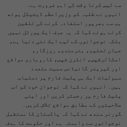
سے لیس کرنا وقت کی اہم ضرورت ہے۔
انہوں نے طلبہ کو وزیراعظم ڈیجیٹل یوتھ
ہب سے بھرپور استفادہ کرنے کی تلقین
کرتے ہوئے کہا کہ یہ صرف ایک پورٹل نہیں
بلکہ نوجوانوں کے لیے ایک نئی دنیا ہے،
جہاں تعلیم، ہنرمندی، روزگار،
اسکالرشپس، انٹرن شپس، کاروباری مواقع
اور کیریئر گائیڈنس سمیت متعدد
سہولیات ایک ہی پلیٹ فارم پر دستیاب
ہیں۔ انہوں نے کہا کہ نوجوان خود کو اس
پلیٹ فارم پر رجسٹر کریں اور اپنی
صلاحیتوں کے مطابق مواقع تلاش کریں۔
گورنر سندھ نے کہا کہ پاکستان کا مستقبل
نوجوانوں سے وابستہ ہے اور حکومت کا ہدف