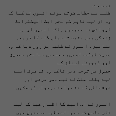
رہی ہے۔
طلبہ سے خطاب کرتے ہوئے انہوں نے کہا کہ
وہ ان لیپ ٹاپس کو محض ایک الیکٹرانک
ڈیوائس نہ سمجھیں بلکہ انہیں اپنی
زندگی میں مثبت تبدیلی لانے کا ذریعہ
بنائیں۔ انہوں نے طلبہ پر زور دیا کہ وہ
جدید ٹیکنالوجی، مصنوعی ذہانت، تحقیق
اور ڈیجیٹل اسکلز کے
حصول پر توجہ دیں تاکہ وہ نہ صرف اپنے
لیے بلکہ ملک کے لیے بھی ترقی اور
خوشحالی کے نئے راستے ہموار کر سکیں۔
انہوں نے اس امید کا اظہار کیا کہ لیپ
ٹاپ حاصل کرنے والے طلبہ مستقبل میں