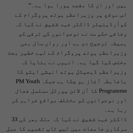
ہیں اور ان کا مقصد پورا ہوا ہے۔”
اس موقع پر وزیراعظم یوتھ پروگرام کے
کوآرڈینیٹر ڈاکٹر فہد شفیق نے کہا کہ
وفاقی حکومت نے نوجوانوں کی ترقی کو
ہمیشہ ترجیح دی ہے اور رواں سال بھی
وزیراعظم یوتھ پروگرام کے لیے خطیر بجٹ
مختص کیا گیا ہے۔ انہوں نے بتایا کہ
وزیراعظم ڈیجیٹل یوتھ انیشی ایٹو کا
باضابطہ آغاز ہو چکا ہے جبکہ PM Youth
Programme کا آن لائن پورٹل مسلسل فعال
اور نوجوانوں کو مختلف مواقع فراہم کر
رہا ہے۔
ڈاکٹر فہد شفیق نے کہا کہ ملک بھر کی 33
سرکاری جامعات میں لیپ ٹاپ تقسیم کا عمل