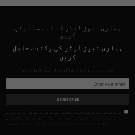
ہماری نیوز لیٹر کے لیے سائن اپ
کریں
ہماری نیوز لیٹر کی رکنیت حاصل
کریں
خبریں براہِ راست اپنے ان باکس میں حاصل کریں
SUBSCRIBE
اس باکس کو چیک کر کے، آپ اس بات کی تصدیق کرتے ہیں کہ آپ نے ہمارے
استعمال کی شرائط کو پڑھ لیا ہے اور اس فارم کے ذریعے جمع کروائی گئی
معلومات کے ذخیرہ کرنے کے حوالے سے ان سے اتفاق کرتے ہیں۔