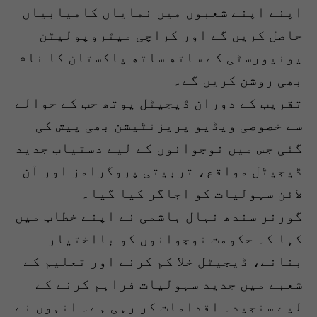
اپنے اپنے شعبوں میں نمایاں کامیابیاں
حاصل کریں گے اور کراچی میٹروپولیٹن
یونیورسٹی کے ساتھ ساتھ پاکستان کا نام
بھی روشن کریں گے۔
تقریب کے دوران ڈیجیٹل یوتھ حب کے حوالے
سے خصوصی ویڈیو پریزنٹیشن بھی پیش کی
گئی جس میں نوجوانوں کے لیے دستیاب جدید
ڈیجیٹل مواقع، تربیتی پروگرامز اور آن
لائن سہولیات کو اجاگر کیا گیا۔
گورنر سندھ نہال ہاشمی نے اپنے خطاب میں
کہا کہ حکومت نوجوانوں کو بااختیار
بنانے، ڈیجیٹل خلا کم کرنے اور تعلیم کے
شعبے میں جدید سہولیات فراہم کرنے کے
لیے سنجیدہ اقدامات کر رہی ہے۔ انہوں نے