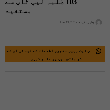
103 طلبہ لیپ ٹاپ سے
مستفید
by
ویب ڈیسک
June 13, 2026
اپ ڈیٹ رہیں – فوری اطلاعات کے لیے ٹی او کے
کو واٹس ایپ پر فالو کریں۔