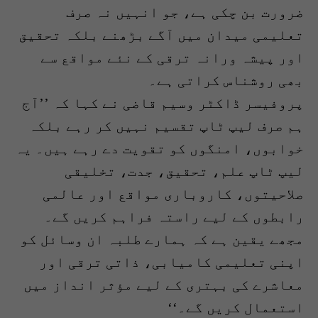
ضرورت بن چکی ہے، جو انہیں نہ صرف
تعلیمی میدان میں آگے بڑھنے بلکہ تحقیق
اور پیشہ ورانہ ترقی کے نئے مواقع سے
بھی روشناس کراتی ہے۔
پروفیسر ڈاکٹر وسیم قاضی نے کہا کہ ’’آج
ہم صرف لیپ ٹاپ تقسیم نہیں کر رہے بلکہ
خوابوں، امنگوں کو تقویت دے رہے ہیں۔ یہ
لیپ ٹاپ علم، تحقیق، جدت، تخلیقی
صلاحیتوں، کاروباری مواقع اور عالمی
رابطوں کے لیے راستہ فراہم کریں گے۔
مجھے یقین ہے کہ ہمارے طلبہ ان وسائل کو
اپنی تعلیمی کامیابی، ذاتی ترقی اور
معاشرے کی بہتری کے لیے مؤثر انداز میں
استعمال کریں گے۔‘‘