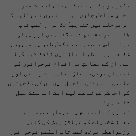
مکمل ہو چکا ہے جبکہ چند جامعات میں
آخری مراحل جاری ہیں۔ انہوں نے بتایا کہ
اس مرحلے میں تقریباً 30 ہزار لیپ ٹاپ
طلبہ میں تقسیم کیے گئے ہیں اور پہلی
مرتبہ اس منصوبے کو مکمل طور پر مربوط،
شفاف اور منظم انداز میں نافذ کیا گیا
ہے۔ ان کے مطابق یہ اقدام نوجوانوں کی
ڈیجیٹل ترقی، اعلیٰ تعلیم تک رسائی اور
عالمی مسابقتی ماحول میں ان کی صلاحیتوں
کو اجاگر کرنے کے لیے ایک اہم سنگ میل
ثابت ہوگا۔
تقریب کے اختتام پر مہمانِ خصوصی اور
معزز شخصیات کو شیلڈز پیش کی گئیں۔
وزیراعظم یوتھ لیپ ٹاپ اسکیم نوجوانوں