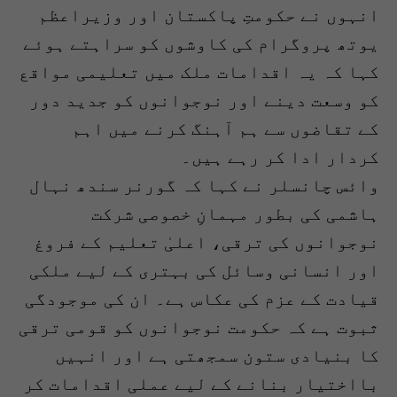
انہوں نے حکومتِ پاکستان اور وزیراعظم
یوتھ پروگرام کی کاوشوں کو سراہتے ہوئے
کہا کہ یہ اقدامات ملک میں تعلیمی مواقع
کو وسعت دینے اور نوجوانوں کو جدید دور
کے تقاضوں سے ہم آہنگ کرنے میں اہم
کردار ادا کر رہے ہیں۔
وائس چانسلر نے کہا کہ گورنر سندھ نہال
ہاشمی کی بطور مہمانِ خصوصی شرکت
نوجوانوں کی ترقی، اعلیٰ تعلیم کے فروغ
اور انسانی وسائل کی بہتری کے لیے ملکی
قیادت کے عزم کی عکاس ہے۔ ان کی موجودگی
ثبوت ہے کہ حکومت نوجوانوں کو قومی ترقی
کا بنیادی ستون سمجھتی ہے اور انہیں
بااختیار بنانے کے لیے عملی اقدامات کر