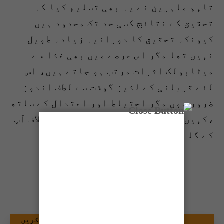
تاہم ماہرین نے یہ بھی تسلیم کیا کہ
تحقیق کے نتائج کسی حد تک محدود ہیں
کیونکہ تحقیق کا دورانیہ زیادہ طویل
نہیں تھا مگر اس عرصے میں بھی غذا سے
میٹابولک اثرات مرتب ہو جاتے ہیں، اس
لئے قربانی کے لذیز گوشت سے لطف اندوز
ضرور ہوں مگر احتیاط اور اعتدال کے ساتھ
،کہیں ایسا نہ ہو کہ ماہرین کا اختلاف آپ
کے گلےپڑ جائے۔
شیئر کریں
گوگل نیوز پر ٹائمز آف کراچی کو فالو کریں