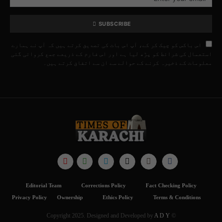
SUBSCRIBE
اس باکس کو چیک کر کے، آپ اس بات کی تصدیق کرتے ہیں کہ آپ نے ہمارے
استعمال کی شرائط کو پڑھ لیا ہے اور اس فارم کے ذریعے جمع کروائی گئی
معلومات کے ذخیرہ کرنے کے حوالے سے ان سے اتفاق کرتے ہیں۔
Editorial Team
Corrections Policy
Fact Checking Policy
Privacy Policy
Ownership
Ethics Policy
Terms & Conditions
A D Y
© Copyright 2025. Designed and Developed by