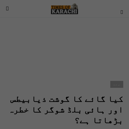
صحت
کیا گائے کا گوشت ذیابیطس
اور ہائی بلڈ شوگر کا خطرہ
بڑھاتا ہے؟