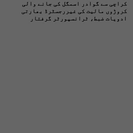
کراچی سے گوادر اسمگل کی جانے والی
کروڑوں مالیت کی غیررجسٹرڈ بھارتی
ادویات ضبط، ٹرانسپورٹر گرفتار