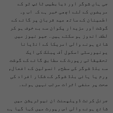
جی ہاں شوگر اور ذیابطیس ٹائپ ٹو کے
مریضوں کے لئے اچھی خبر ہے کہ اب وہ
اطمینان کے ساتھ عید قربان پر گائے کے
گوشت اور مزیدار پکوان سے بے خوف ہو کر
لطف اندوز ہو سکتے ہیں۔ جیو نیوز میں
شائع ہونے والی امریکا کے انڈیانا
یونیورسٹی اسکول آف پبلک کی ایک
تحقیقاتی رپورٹ کے مطابق گائے کے گوشت
سے بلڈ شوگر کی سطح، انسولین کے افعال،
ورم یا ہائی بلڈ شوگر کے شکار افراد کی
صحت پر منفی اثرات مرتب نہیں ہوتے۔
جرنل کرنٹ ڈویلپمنٹ ان نیوٹریشن میں
شائع ہونے والی اس رپورٹ میں کہا گیا ہے