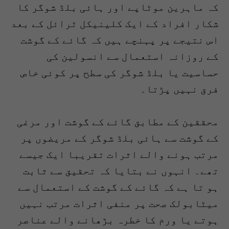
کہ ماہرین موٹاپے اور ہائی بلڈ شوگر کا
شکار افراد کے ایک کلینیکل ٹرائل کے بعد
اس نتیجے پر پہنچے ہیں کہ گائے کے گوشت
کے روزانہ استعمال سے انسولین کی
حساسیت یا بلڈ شوگر کی سطح پر کوئی خاص
فرق نہیں پڑتا۔
محققین کے مطابق گائے کے گوشت اور مرغی
کے گوشت سے ہائی بلڈ شوگر کے مریضوں پر
مرتب ہونے والے اثرات تقریبا ایک جیسے
تھے۔ انہوں نے بتایا کہ تحقیق سے ثابت
ہو تا ہے کہ گائے کے گوشت کے استعمال سے
میٹابولک صحت پر منفی اثرات مرتب نہیں
ہوتے یا ورم کا خطرہ بڑھانے والے عناصر