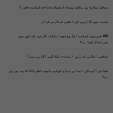
سوشل میڈیا پر وکڑی پوسٹ ڈیجیٹل شناخت کیلیے خطرہ؟
سندھ میں گاڑیوں کی انشورنس لازمی قرار
400 شہریوں کیلئے ایک پولیس اہلکار لازمی، کراچی میں
صورتحال کیا ہے؟
تنظیم اسلامی کے زیرِ اہتمام ملک گیر آگاہی مہم!
فضائی آلودگی انسانی دماغ کیلیے کیسے خطرناک ثابت ہورہی
ہے؟