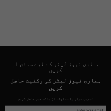
ہماری نیوز لیٹر کے لیے سائن اپ
کریں
ہماری نیوز لیٹر کی رکنیت حاصل
کریں
خبریں براہِ راست اپنے ان باکس میں حاصل کریں