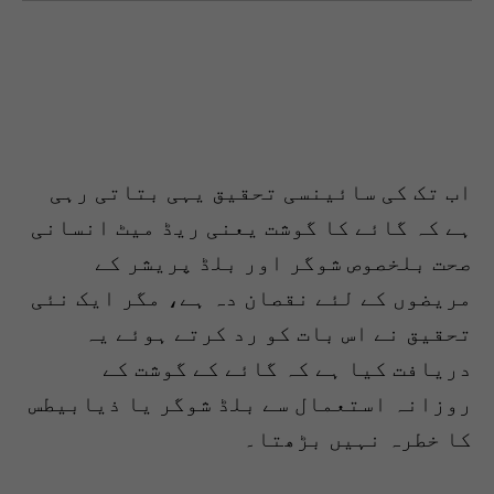
اب تک کی سائینسی تحقیق یہی بتاتی رہی
ہے کہ گائے کا گوشت یعنی ریڈ میٹ انسانی
صحت بلخصوص شوگر اور بلڈ پریشر کے
مریضوں کے لئے نقصان دہ ہے، مگر ایک نئی
تحقیق نے اس بات کو رد کرتے ہوئے یہ
دریافت کیا ہے کہ گائے کے گوشت کے
روزانہ استعمال سے بلڈ شوگر یا ذیابیطس
کا خطرہ نہیں بڑھتا۔