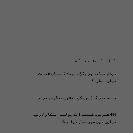
تازہ ترین پوسٹس
سوشل میڈیا پر وکڑی پوسٹ ڈیجیٹل شناخت
کیلیے خطرہ؟
سندھ میں گاڑیوں کی انشورنس لازمی قرار
400 شہریوں کیلئے ایک پولیس اہلکار لازمی،
کراچی میں صورتحال کیا ہے؟