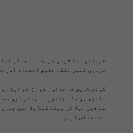
قربانی ایک شرعی فریضہ ہے جسکی ادائ
ضروری نہیں بلکہ حقوق العباد اور جا
کوشش کریں کہ جانور کم از کم ایک روز
مانوس ہو سکے جانور سے پیار اور محب
سے قبل نہلا کر پہلے کھلا پلا لیں چھر
لئے خالص کریں۔