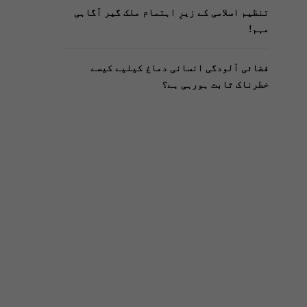
تنظیم اسلامی کے زیرِ اہتمام ملک گیر آگاہی
مہم!
فضائی آلودگی انسانی دماغ کیلیے کیسے
خطرناک ثابت ہورہی ہے؟