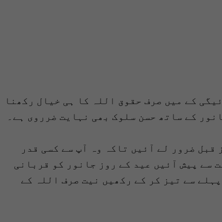
یگی کے میں صرف حقوق اللہ کا ہی خیال رکھنا
نور کے ساتھ حسن سلوک بھی نہایت ضرروی ہے۔
 قبل ضرور لے آئیں تاکہ وہ آپ سے کسی قدر
ت سے پیش آئیں عید کے روز جانور کو قربانی
ی پہلے سے تیز کر کے رکھیں نیت صرف اللہ کے