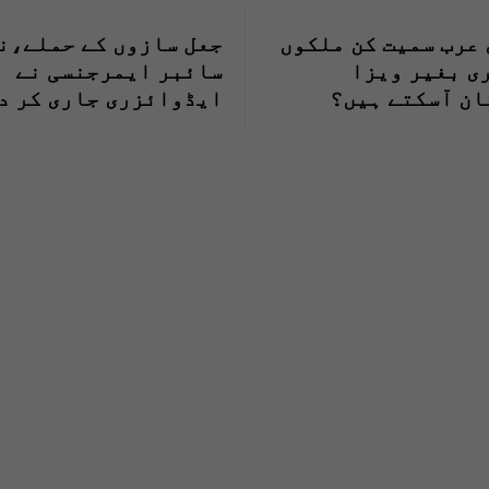
عرب سمیت کن ملکوں
جعل سازوں کے ح
ی بغیر ویزا
سائبر ایمرجنسی نے
ان آسکتے ہیں؟
ایڈوائزری جاری کر د