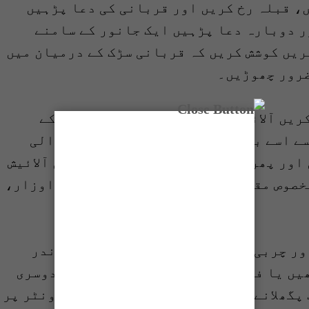
، قبلہ رخ کریں اور قربانی کی دعا پڑہیں
ر دوبارہ دعا پڑہیں ایک جانور کے سامنے
ریں کوشش کریں کہ قربانی سڑک کے درمیان میں
ضرور چھوڑیں۔
ریں آلائیش گلی یا سڑکوں پر پھینکنے کے
ے اسے باآسانی اٹھا یا جاسکے، ذبح والی
اور پھر چونا ڈال کر سڑک کو صاف کریں آلائیش
خصوص مقامات پر رکھیں، استعمال شدہ اوزار،
ور چربی ہٹا دیں دو گھنٹے کئے اندر اندر
یں یا فریز کر دیں کچے گوشت کے ساتھ دوسری
پگھلانے کے لئے اسے براہ راست کچن کاونٹر پر