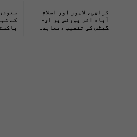
کراچی، لاہور اور اسلام
سعودی 
آباد ائر پورٹس پر ای-
کے شہر
گیٹس کی تنصیب ،معاہدہ
پاکست
طے پاگیا ۔