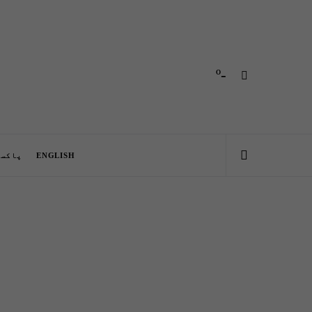
-º
ENGLISH
پاکست