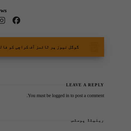
ews
گوگل نیوز پر ٹائمز آف کراچی کو فال
LEAVE A REPLY
You must be
logged in
to post a comment.
ریلیٹڈ پوسٹس