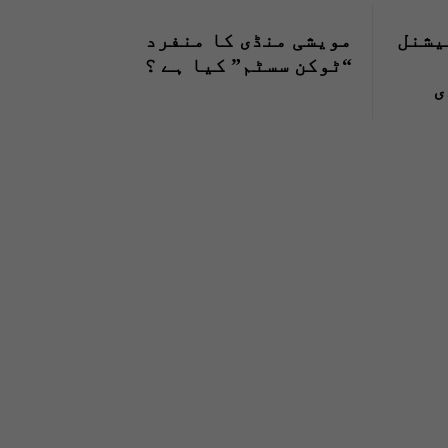
ملے،نیشنل
مویشی منڈی کا منفرد
“ٹوکن سسٹم” کیا ہے ؟
ی