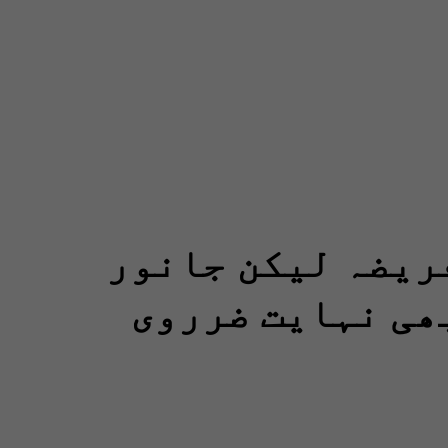
ریضہ لیکن جانور
ھی نہایت ضرروی