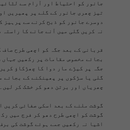
جانور کو احتیاط اور آرام سے لٹائیں
تیز چھری جانور کے گلے پر پھیریں او
دوسرے جانور کو ذبح کرنے سے پرہیز ک
نہ کریں گلی میں آنے جانے کا راستہ 
قربانی کے بعد جگہ کو اچھی طرح صاف ک
بجائے مخصوص مقامات پر رکھیں جہاں س
جگہ پر کیڑے مار دوا کا چھڑکاؤ کریں 
گلی یا سڑکوں پر پھینکنے کے بجائے م
چھریاں اور برتن دھو کر خشک کر لیں۔
گوشت ملنے کے بعد اسکی صفائی کریں ا
گوشت کو اچھی طرح دھو کر فرج میں رکھ
اشیا نہ رکھیں جمے ہوئے گوشت کی برف 