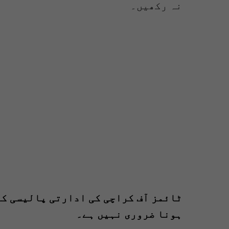
نہ رکھیں۔
ٹائمز آف کراچی کی ادارتی پالیسی کا
ہونا ضروری نہیں ہے۔