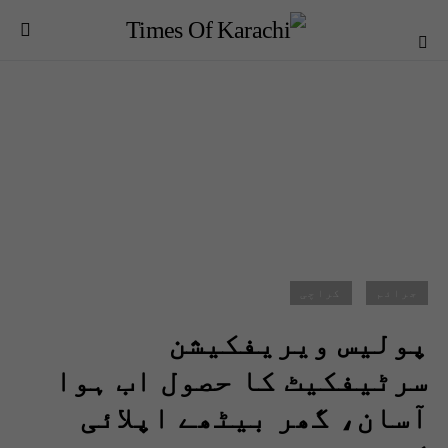
جرائم
کراچی
پولیس ویریفکیشن
سرٹیفکیٹ کا حصول اب ہوا
آسان، گھر بیٹھے اپلائی