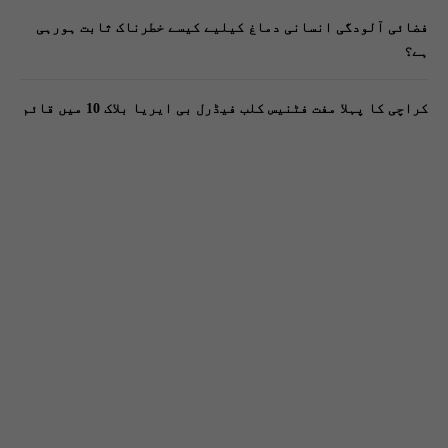
فضائی آلودگی انسانی دماغ کیلیے کیسے خطرناک ثابت ہورہی
ہے؟
کراچی کا پہلا مفت فٹنیس کلب فیڈرل بی ایریا بلاک 10 میں قائم