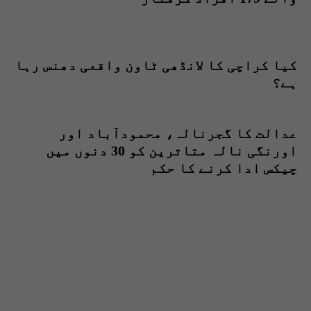
کیا کراچی کا لانڈھی ٹاون واقعی دھنس رہا
ہے؟
عدالت کا گجرنالہ، محمودآباد اور
اورنگی نالہ متاثرین کو 30 دنوں میں
چیکس ادا کرنے کا حکم