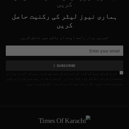
کریں
ہماری نیوز لیٹر کی رکنیت حاصل
کریں
خبریں براہِ راست اپنے ان باکس میں حاصل کریں
SUBSCRIBE
اس باکس کو چیک کر کے، آپ اس بات کی تصدیق کرتے ہیں کہ آپ نے ہمارے
استعمال کی شرائط کو پڑھ لیا ہے اور اس فارم کے ذریعے جمع کروائی گئی
معلومات کے ذخیرہ کرنے کے حوالے سے ان سے اتفاق کرتے ہیں۔