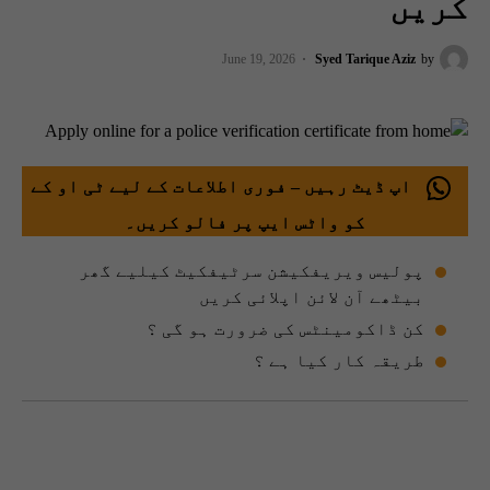
کریں
June 19, 2026
Syed Tarique Aziz
by
اپ ڈیٹ رہیں – فوری اطلاعات کے لیے ٹی او کے
کو واٹس ایپ پر فالو کریں۔
پولیس ویریفکیشن سرٹیفکیٹ کیلیے گھر
بیٹھے آن لائن اپلائی کریں
کن ڈاکومینٹس کی ضرورت ہو گی ؟
طریقہ کار کیا ہے ؟