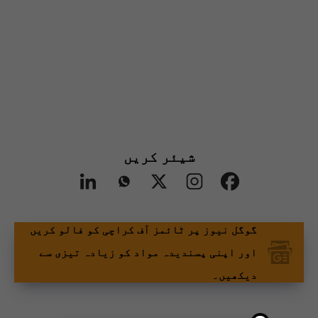
شیئر کریں
گوگل نیوز پر ٹائمز آف کراچی کو فالو کریں
اور اپنی پسندیدہ مواد کو زیادہ تیزی سے
دیکھیں۔