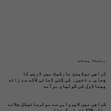
ریلیٹڈ پوسٹس
کراچی میڈیسن مارکیٹ میں ڈریپ کا
چھاپہ، ذخیرہ کی گئی ڈھائی لاکھ سے زائد
پیناڈول کی گولیاں برآمد
کراچی میں لاپرواہی سے موٹرسائیکل چلانے
والے 179 افراد گرفتار