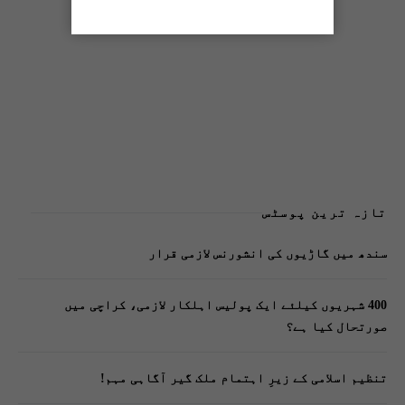
تازہ ترین پوسٹس
سندھ میں گاڑیوں کی انشورنس لازمی قرار
400 شہریوں کیلئے ایک پولیس اہلکار لازمی، کراچی میں
صورتحال کیا ہے؟
تنظیم اسلامی کے زیرِ اہتمام ملک گیر آگاہی مہم!