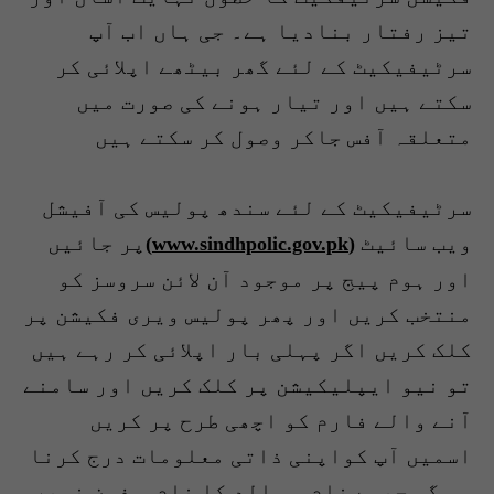
تیز رفتار بنادیا ہے۔ جی ہاں اب آپ
سرٹیفیکیٹ کے لئے گھر بیٹھے اپلائی کر
سکتے ہیں اور تیار ہونے کی صورت میں
متعلقہ آفس جاکر وصول کر سکتے ہیں
سرٹیفیکیٹ کے لئے سندھ پولیس کی آفیشل
ویب سائیٹ
پر جائیں
)
www.sindhpolic.gov.pk
(
اور ہوم پیج پر موجود آن لائن سروسز کو
منتخب کریں اور پھر پولیس ویری فکیشن پر
کلک کریں اگر پہلی بار اپلائی کر رہے ہیں
تو نیو ایپلیکیشن پر کلک کریں اور سامنے
آنے والے فارم کو اچھی طرح پر کریں
اسمیں آپ کواپنی ذاتی معلومات درج کرنا
ہو گی جیسے نام ، والد کا نام ، فون نمبر