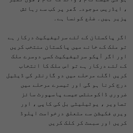
، ایڈریس موجودہ گھر پر کب سے رہائش
پزیر ہیں۔ ضلع کونسا ہے۔
اگر پاکستان کے لئے سرٹیفیکیٹ درکار ہے
تو ملک کے خانے میں پاکستان منتخب کریں
اور اگر آپکو سرٹیفیکیٹ کسی دوسرے ملک
کے لئے درکار ہے تو اس ملک کا انتخاب
کریں اگلے مرحلے میں دو گارنٹر کی ڈیٹیل
درج کرنا ہو گی اور تیسرے مرحلے میں
ضروری ڈاکومنٹس جیسے پاسپورٹ سائز
تصاویر ، یوٹیلیٹی بل کی کاپی ، اور
ویری فکیشن سے متعلق درخواست اپلوڈ
کریں اور سبمٹ کر کلک کریں