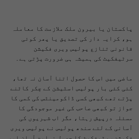
پاکستان یا بیرون ملک ملازمت کا معاملہ
ہو، کرایہ دار کی تصدیق یا پھر کوئی
قانونی تنازع پولیس ویری فکیشن
سرٹیفکیٹ کی ہمیشہ ہی ضرورت پڑتی ہے۔
ماضی میں اس کا حصول اتنا آسان نہ تھا،
کئی کئی بار پولیس اسٹیشن کے چکر کاٹنے
پڑتے تھے کبھی کسی ڈاکومینٹس کی کمی کا
جواز تو کبھی صاحب کی غیر موجودگی کا
مسئلہ درپیش رہتا، مگر اب شہریوں کی
آسانی کے لئے سندھ پولیس نے پولیس ویری
فکیشن سرٹیفکیٹ کا حصول نہایت آسان اور