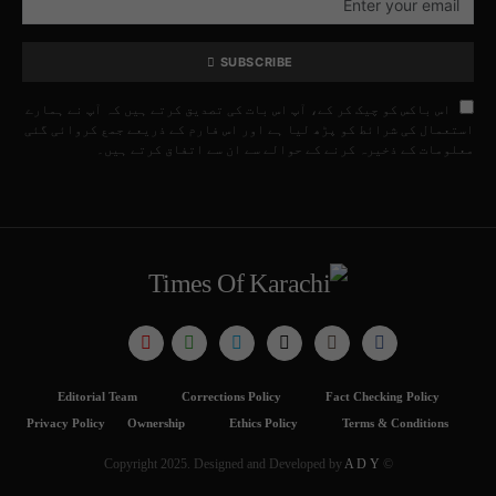
SUBSCRIBE
اس باکس کو چیک کر کے، آپ اس بات کی تصدیق کرتے ہیں کہ آپ نے ہمارے
استعمال کی شرائط کو پڑھ لیا ہے اور اس فارم کے ذریعے جمع کروائی گئی
معلومات کے ذخیرہ کرنے کے حوالے سے ان سے اتفاق کرتے ہیں۔
Editorial Team
Corrections Policy
Fact Checking Policy
Privacy Policy
Ownership
Ethics Policy
Terms & Conditions
A D Y
© Copyright 2025. Designed and Developed by