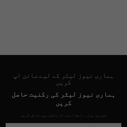
ہماری نیوز لیٹر کے لیے سائن اپ
کریں
ہماری نیوز لیٹر کی رکنیت حاصل
کریں
خبریں براہِ راست اپنے ان باکس میں حاصل کریں