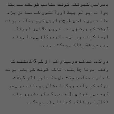
بھولیں کیونکہ گوشت مناسب طریقے سے پکا
ہوا نہ ہو تو پیٹ اورآنتوں کے مسائل بڑھ
جاتے ہیں، اسی طرح باربی کیو بناتے ہوئے
گوشت کو بہت زیادہ نہیں جلائیں کیونکہ
ایسا کرنے پر ایسے کیمیکلز پیدا ہوتے
ہیں جو خطرناک ہوسکتے ہیں۔
دو کھانے کے درمیان کم از کم 6 گھنٹے کا
وقفہ ہونا چاہئے، تاکہ گوشت کو ہضم ہونے
کے لیے مناسب وقت مل سکے اور اگر گوشت
دیکھ کر ہاتھ روکنا مشکل ہوجائے تو پھر
کچھ دیر تیز چہل قدمی کے لیے ضرور وقت
نکال لیں تاکہ کھانا ہضم ہوسکے۔