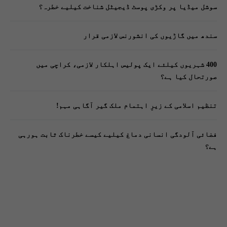
سوشل میڈیا پر وکڑی پوسٹ ڈیجیٹل شناخت کیلیے خطرہ؟
سندھ میں گاڑیوں کی انشورنس لازمی قرار
400 شہریوں کیلئے ایک پولیس اہلکار لازمی، کراچی میں
صورتحال کیا ہے؟
تنظیم اسلامی کے زیرِ اہتمام ملک گیر آگاہی مہم!
فضائی آلودگی انسانی دماغ کیلیے کیسے خطرناک ثابت ہورہی
ہے؟