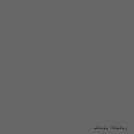
ریلیٹڈ پوسٹس