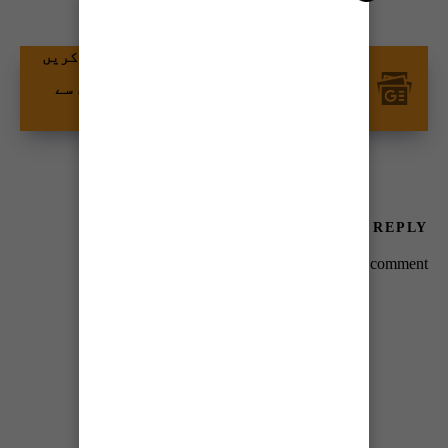
گوگل نیوز پر ٹائمز آف کراچی کو فالو کریں
اور اپنی پسندیدہ مواد کو زیادہ تیزی سے
دیکھیں۔
LEAVE A REPLY
You must be
logged in
to post a comment.