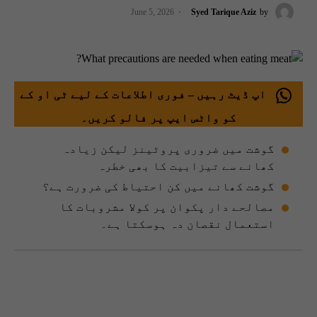
June 5, 2026
Syed Tarique Aziz
by
اپ ڈیٹ رہیں – فوری اطلاعات کے لیے ٹی او کے
کو واٹس ایپ پر فالو کریں۔
گوشت میں ضروری پروٹینز لیکن زیادہ
کھانے سے تیزابیت کا بھی خطرہ
گوشت کھانے میں کن احتیاط کی ضرورت ہے؟
مصالحے دار پکوان پر کولا مشروبات کا
استعمال نقصان دہ ہوسکتا ہے۔