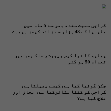
کراچی سمیت سندھ بھر سے 5 ماہ میں
ملیریا کے 48 ہزار سے زائد کیسز رپورٹ
پولیو کا نیا کیس رپورٹ، ملک بھر میں
تعداد 50 ہو گئی
چکن گونیا کیا ہے،کیسے پھیلتاہے،
کراچی کو کتنا متاثرکیا ہے، بچاؤ اور
علاج کیا ہے؟