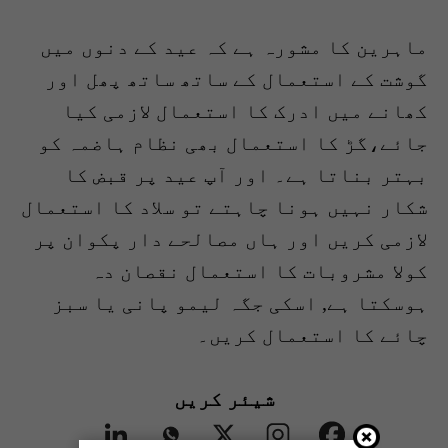
ماہرین کا مشورہ ہے کہ عید کے دنوں میں
گوشت کے استعمال کے ساتھ ساتھ پھل اور
کھانے میں ادرک کا استعمال لازمی کیا
جائے،گڑ کا استعمال بھی نظام ہاضمہ کو
بہتر بناتا ہے۔ اور آپ عید پر قبض کا
شکار نہیں ہونا چاہتے تو سلاد کا استعمال
لازمی کریں اور ہاں مصالحے دار پکوان پر
کولا مشروبات کا استعمال نقصان دہ
ہوسکتا ہے, اسکی جگہ لیمو پانی یا سبز
چائے کا استعمال کریں۔
شیئر کریں