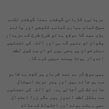
بریانی، کڑہائی گوشت، بھنا گوشت، تکے،
سیخ کباب بہاری کباب، کلیجی اور پائے،
بڑی عید کا موقع ہے تو طرح طرح کے مزیدار
پکوان تو بنیں گے ہی اور اللہ کی نعمتیں
دسترخوان پر سجی ہوں تو ان سے کون لطف
اندواز ہونا پسند نہیں کرے گا۔
یہی سوچ کر ہم عید قرباں پر کچھ بے قابو
سے ہو جاتے ہیں اور پھر نوبت اسپتال
جانے تک کی آجاتی ہے۔ تو اللہ کی نعمتوں
سے بلکل لطف اندوز ہوں مگر زرا اعتدال
میں رہتے ہوئے اور احتیاط کے ساتھ