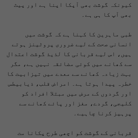
کیونکہ گوشت بھی آپکا اپنا ہے اور پیٹ
بھی آپ کا ہی ہے۔
طبی ماہرین کا کہنا ہے کہ گوشت میں
انسانی صحت کے لیے ضروری پروٹینز ہوتے
ہیں، اس لیے قربانی کا لذیذ گوشت اعتدال
سے کھانے میں کوئی مضائقہ نہیں ہے، مگر
بہت زیادہ کھانے سے معدے میں تیزابیت کا
خطرہ پیدا ہوتا ہے۔ امراض قلب، ذیابیطس
اور گردوں کے مرض میں مبتلا افراد کو
کلیجی، گردے، مغز اور پائے کھانے سے
پرہیز کرنا چاہیے۔
قربانی کے گوشت کو اچھی طرح پکانا مت