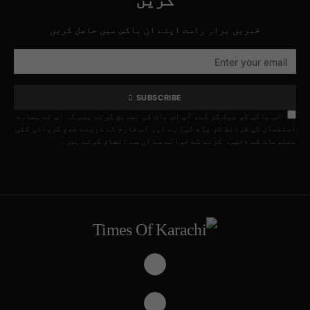
کریں
خبریں براہِ راست اپنے ان باکس میں حاصل کریں
SUBSCRIBE
اس باکس کو چیک کر کے، آپ اس بات کی تصدیق کرتے ہیں کہ آپ نے ہمارے
استعمال کی شرائط کو پڑھ لیا ہے اور اس فارم کے ذریعے جمع کروائی گئی
معلومات کے ذخیرہ کرنے کے حوالے سے ان سے اتفاق کرتے ہیں۔