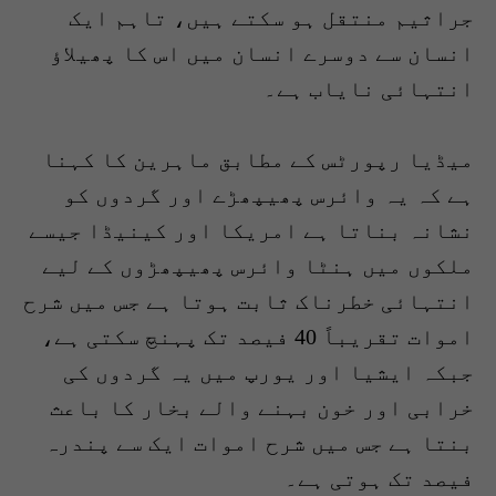
جراثیم منتقل ہو سکتے ہیں، تاہم ایک
انسان سے دوسرے انسان میں اس کا پھیلاؤ
انتہائی نایاب ہے۔
میڈیا رپورٹس کے مطابق ماہرین کا کہنا
ہے کہ یہ وائرس پھیپھڑے اور گردوں کو
نشانہ بناتا ہے امریکا اور کینیڈا جیسے
ملکوں میں ہنٹا وائرس پھیپھڑوں کے لیے
انتہائی خطرناک ثابت ہوتا ہے جس میں شرح
اموات تقریباً 40 فیصد تک پہنچ سکتی ہے،
جبکہ ایشیا اور یورپ میں یہ گردوں کی
خرابی اور خون بہنے والے بخار کا باعث
بنتا ہے جس میں شرح اموات ایک سے پندرہ
فیصد تک ہوتی ہے۔