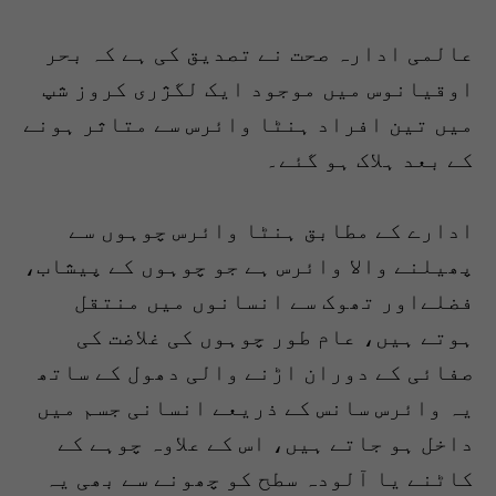
عالمی ادارہ صحت نے تصدیق کی ہے کہ بحر
اوقیانوس میں موجود ایک لگژری کروز شپ
میں تین افراد ہنٹا وائرس سے متاثر ہونے
کے بعد ہلاک ہو گئے۔
ادارے کے مطابق ہنٹا وائرس چوہوں سے
پھیلنے والا وائرس ہے جو چوہوں کے پیشاب،
فضلےاور تھوک سے انسانوں میں منتقل
ہوتے ہیں، عام طور چوہوں کی غلاضت کی
صفائی کے دوران اڑنے والی دھول کے ساتھ
یہ وائرس سانس کے ذریعے انسانی جسم میں
داخل ہو جاتے ہیں، اس کے علاوہ چوہے کے
کاٹنے یا آلودہ سطح کو چھونے سے بھی یہ