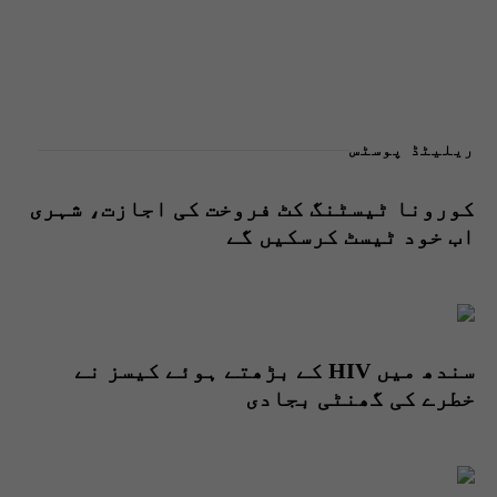
ریلیٹڈ پوسٹس
کورونا ٹیسٹنگ کٹ فروخت کی اجازت، شہری
اب خود ٹیسٹ کرسکیں گے
سندھ میں HIV کے بڑھتے ہوئے کیسز نے
خطرے کی گھنٹی بجادی