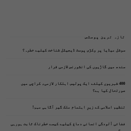
تازہ ترین پوسٹس
سوشل میڈیا پر وکڑی پوسٹ ڈیجیٹل شناخت کیلیے خطرہ؟
سندھ میں گاڑیوں کی انشورنس لازمی قرار
400 شہریوں کیلئے ایک پولیس اہلکار لازمی، کراچی میں
صورتحال کیا ہے؟
تنظیم اسلامی کے زیرِ اہتمام ملک گیر آگاہی مہم!
فضائی آلودگی انسانی دماغ کیلیے کیسے خطرناک ثابت ہورہی
ہے؟