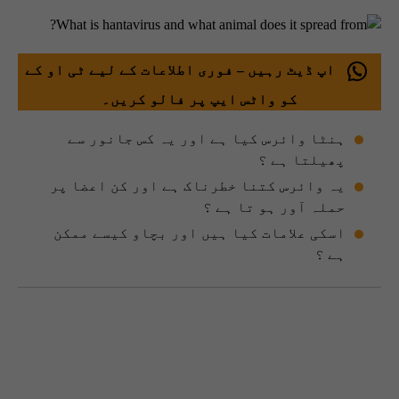
اپ ڈیٹ رہیں – فوری اطلاعات کے لیے ٹی او کے
کو واٹس ایپ پر فالو کریں۔
ہنٹا وائرس کیا ہے اور یہ کس جانور سے
پھیلتا ہے ؟
یہ وائرس کتنا خطرناک ہے اور کن اعضا پر
حملہ آور ہو تا ہے ؟
اسکی علامات کیا ہیں اور بچاو کیسے ممکن
ہے ؟