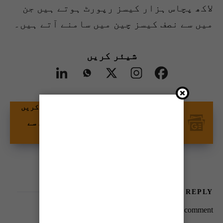
لاکھ پچاس ہزار کیسز رپورٹ ہوتے ہیں جن
میں سے نصف کیسز چین میں سامنے آتے ہیں۔
شیئر کریں
گوگل نیوز پر ٹائمز آف کراچی کو فالو کریں
اور اپنی پسندیدہ مواد کو زیادہ تیزی سے
دیکھیں۔
LEAVE A REPLY
You must be
logged in
to post a comment.