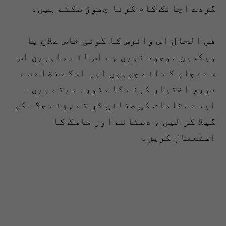
گردے اچانک کام کرنا چھوڑ سکتے ہیں۔
فی الحال اس وائرس کا کوئی خاص علاج یا
ویکسین موجود نہیں ہے اس لئے ماہرین اس
سے بچاو کے لئے چوہوں اور اسکے فضلے سے
دوری اختیار کرنے کا مشورہ دیتے ہیں ۔
ایسے مقامات کی صفائی کر تے ہوئے جگہ کو
گیلا کر لیں ، دستانے اور ماسک کا
استعمال کریں۔