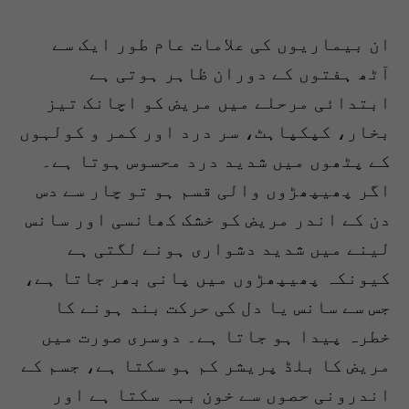
ان بیماریوں کی علامات عام طور ایک سے
آٹھ ہفتوں کے دوران ظاہر ہوتی ہے
ابتدائی مرحلے میں مریض کو اچانک تیز
بخار، کپکپاہٹ، سر درد اور کمر و کولہوں
کے پٹھوں میں شدید درد محسوس ہوتا ہے۔
اگر پھیپھڑوں والی قسم ہو تو چار سے دس
دن کے اندر مریض کو خشک کھانسی اور سانس
لینے میں شدید دشواری ہونے لگتی ہے
کیونکہ پھیپھڑوں میں پانی بھر جاتا ہے،
جس سے سانس یا دل کی حرکت بند ہونے کا
خطرہ پیدا ہو جاتا ہے۔ دوسری صورت میں
مریض کا بلڈ پریشر کم ہو سکتا ہے، جسم کے
اندرونی حصوں سے خون بہہ سکتا ہے اور