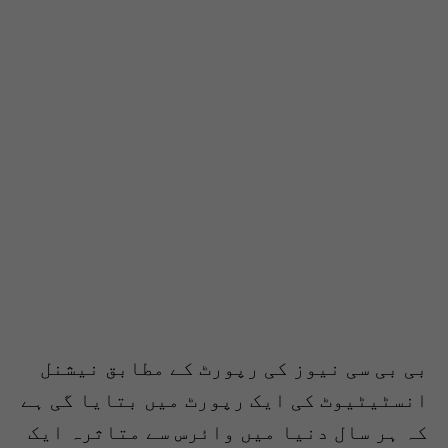
بی بی سی نیوز کی رپورٹ کے مطابق نیشنل
انسٹیٹیوٹ کی ایک رپورٹ میں بتایا گی ہے
کہ ہر سال دنیا میں وائرس سے متاثرہ ایک