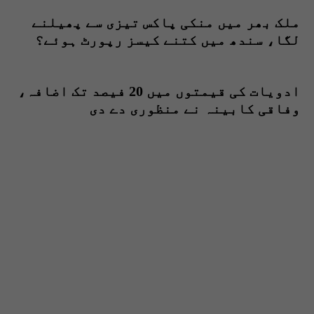
ملک بھر میں منکی پاکس تیزی سے پھیلنے
لگا، سندھ میں کتنے کیسز رپورٹ ہوئے؟
ادویات کی قیمتوں میں 20 فیصد تک اضافہ،
وفاقی کابینہ نے منظوری دے دی