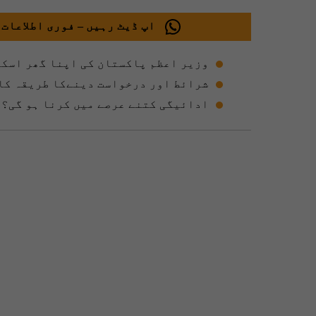
اپ ڈیٹ رہیں – فوری اطلاعات 
وزیر اعظم پاکستان کی اپنا گھر اسکی
شرائط اور درخواست دینےکا طریقہ کا
ادائیگی کتنے عرصے میں کرنا ہو گی؟