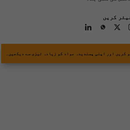
یئر کریں
و کریں اور اپنی پسندیدہ مواد کو زیادہ تیزی سے دیکھیں۔