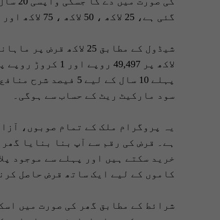
کی صور
گئی ہے، 25 لاکھ ، 50 لاکھ ، 75 لاکھ اور ایک کروڑ روپے۔
سود مارکیٹ ریٹ کے حساب سے ہوگی۔
یہ پروگرام ملک کے تمام صوبوں، آزاد
ہے۔ قرض کی رقم سے آپ بنا بنایا گھر،
خرید سکتے ہیں اور پہلے سے موجود پلا
کاموں کے لیے ایک ساتھ قرض حاصل کرن