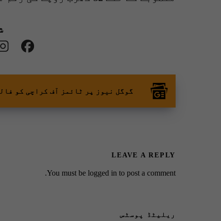
ش
گوگل نیوز پر ٹائمز آف کراچی کو فال
LEAVE A REPLY
You must be
logged in
to post a comment.
ریلیٹڈ پوسٹس