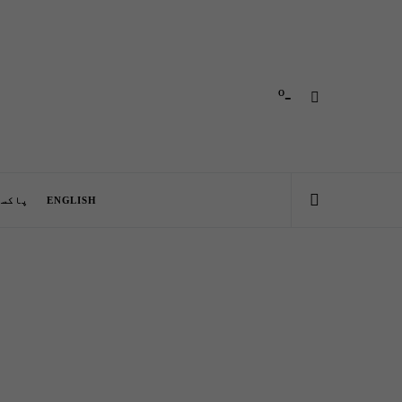
-º
ENGLISH
پاکست