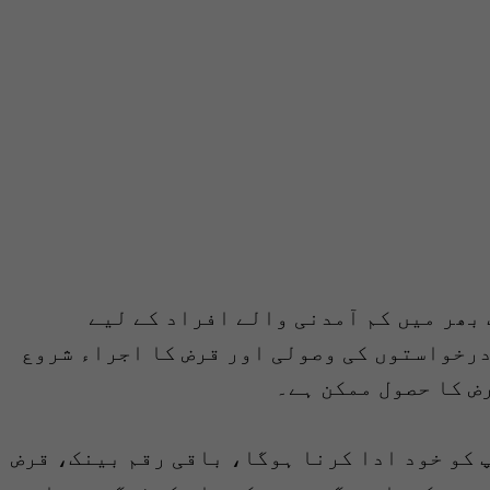
 بھر میں کم آمدنی والے افراد کے لیے
رخواستوں کی وصولی اور قرض کا اجراء شروع
ض کا حصول ممکن ہے۔
یمت کا کم از کم10 فیصد آپ کو خود ادا کرنا ہوگا، باقی رقم بینک، قرض