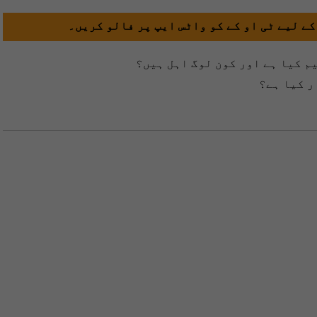
کے لیے ٹی او کے کو واٹس ایپ پر فالو کریں۔
م کیا ہے اور کون لوگ اہل ہیں؟
ر کیا ہے؟