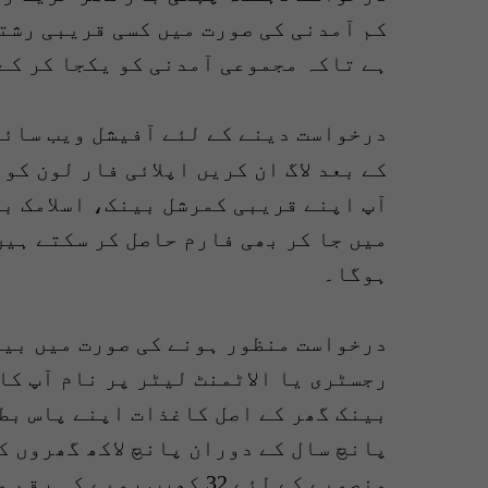
کم آمدنی کی صورت میں کسی قریبی رشت
ہے تاکہ مجموعی آمدنی کو یکجا کر کے
درخواست دینے کے لئے آفیشل ویب سائ
کے بعد لاگ ان کریں اپلائی فار لون کو
آپ اپنے قریبی کمرشل بینک، اسلامک ب
میں جا کر بھی فارم حاصل کر سکتے ہی
ہوگا۔
درخواست منظور ہونے کی صورت میں بین
رجسٹری یا الاٹمنٹ لیٹر پر نام آپ کا
بینک گھر کے اصل کاغذات اپنے پاس بط
پانچ سال کے دوران پانچ لاکھ گھروں ک
منصوبے کے لئے 32 کھرب روپے کی رقم مختص کی گئی ہے۔