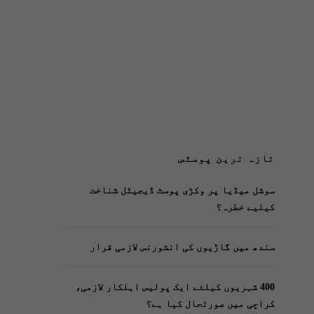
تازہ ترین پوسٹس
سوشل میڈیا پر وکڑی پوسٹ ڈیجیٹل شناخت
کیلیے خطرہ؟
سندھ میں گاڑیوں کی انشورنس لازمی قرار
400 شہریوں کیلئے ایک پولیس اہلکار لازمی،
کراچی میں صورتحال کیا ہے؟