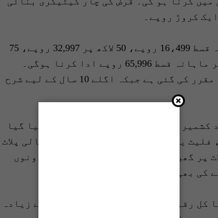
ت میں دے گا جسکی واپسی 20 سال میں کرنا ہو گی۔ قرض کی چار کیٹیگری بنائی
شیڈول کے مطابق 25 لاکھ قرض پر ماہانہ قسط 16،499 روپے، 50 لاکھ پر 32,997 روپے، 75
لاکھ پر 49,497 روپے اور 1 کروڑ روپے پر ماہانہ قسط 65,996 روپے ادا کرنا ہوگی۔
پہلے 10 سال کے لیے 5 فیصد شرح منافع مقرر کی گئی ہے جبکہ اگلے 10 سال کے لیے شرح
 کشمیر اور گلگت بلتستان میں نافذ کیا گیا
 فلیٹ یا اپارٹمنٹ خرید سکتے ہیں، خالی پلاٹ
ٹ پر گھر کی تعمیر بھی کر سکتے ہیں۔ دونوں
ے کی بھی سہولت موجود ہے۔
شرائط کے مطابق گھر کی صورت میں اسکا کل رقبہ 10 مرلہ یعنی2720 مربع فٹ سے زیادہ