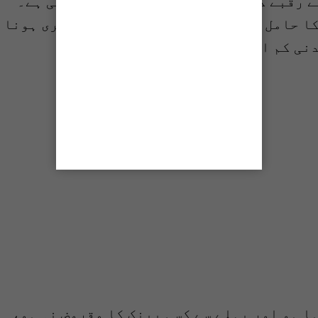
نہ ہو جبکہ تیار اپارٹمنٹ یا فلیٹ کے رقبے کی حد 1500 اسکوائر فٹ رکھی گئی ہے۔
درخواست گزار کا قومی شناختی کارڈ کا حامل، 20 سے 65 سال کا پاکستانی شہری ہونا
 کم 40 ہزار ہو۔
ا ہو اور پہلے سے کسی بینک کا مقروض نہ ہو،