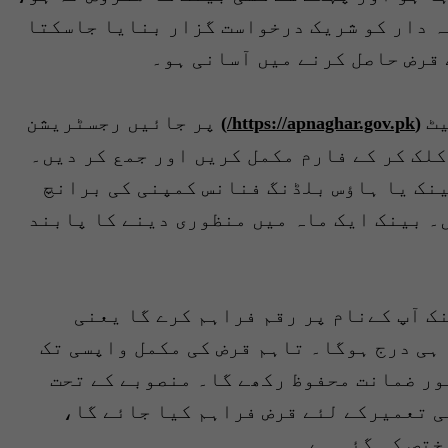
ہ دار کو شریک درخواست گزار بنایا جاسکتا
 قرض حاصل کرنے میں آسانی ہو۔
یٹ
پر جائیں رجسٹریشن
)
https://apnaghar.gov.pk/
(
 کلک کر کے فارم مکمل کریں اور جمع کر دیں۔
ینک یا ہاؤس بلڈنگ فنانس کمپنی کی برانچ
ں۔ بینک ایک ماہ میں منظوری دینے کا پابند
ک آپ کےنام پر رقم فراہم کرے گا یعنی
 ہی درج ہوگا۔ تاہم قرض کی مکمل واپسی تک
ور ضمانت محفوظ رکھے گا۔ منصوبے کے تحت
ی تعمیرکے لئے قرض فراہم کیا جائے گا،