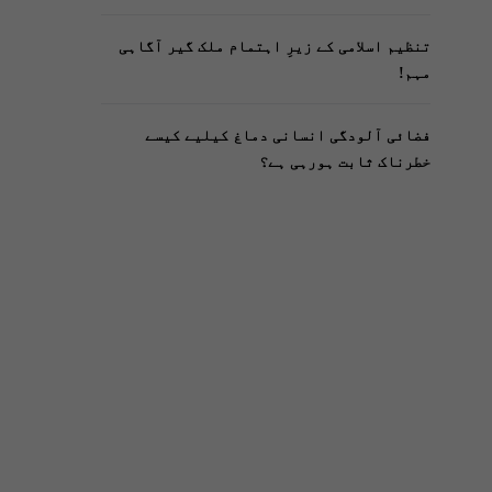
تنظیم اسلامی کے زیرِ اہتمام ملک گیر آگاہی
مہم!
فضائی آلودگی انسانی دماغ کیلیے کیسے
خطرناک ثابت ہورہی ہے؟