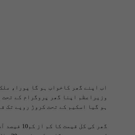
اب اپنے گھر کاخواب ہو گا پورا، ملک
وزیراعظم اپنا گھر پروگرام کے تحت د
ہو گیا اسکیم کے تحت کروڑ روپے تک قر
گھر کی کل ق