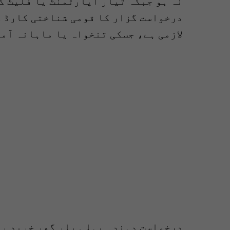
لازمی ہے، جسکی تنخواہ یا ماہانہ آمدنی کم از
درخواست دہندہ پہلی بار گھر خرید رہ