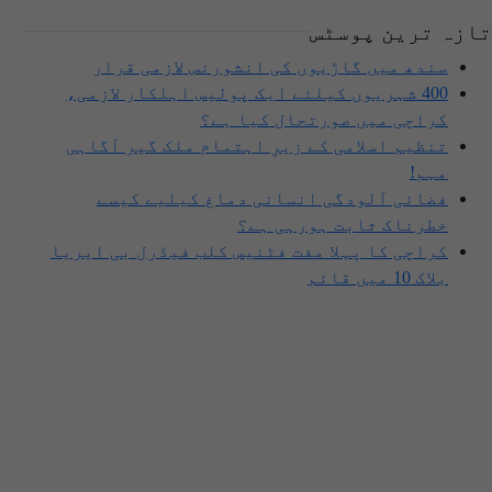
تازہ ترین پوسٹس
سندھ میں گاڑیوں کی انشورنس لازمی قرار
400 شہریوں کیلئے ایک پولیس اہلکار لازمی،
کراچی میں صورتحال کیا ہے؟
تنظیم اسلامی کے زیرِ اہتمام ملک گیر آگاہی
مہم!
فضائی آلودگی انسانی دماغ کیلیے کیسے
خطرناک ثابت ہورہی ہے؟
کراچی کا پہلا مفت فٹنیس کلب فیڈرل بی ایریا
بلاک 10 میں قائم