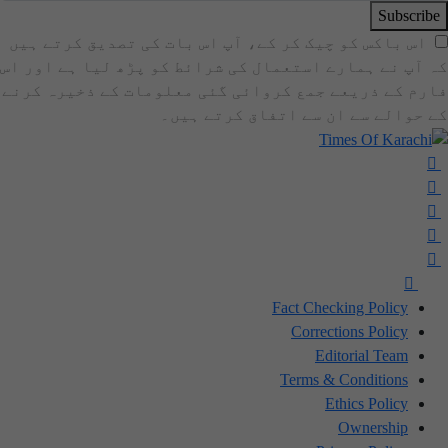
Subscribe
اس باکس کو چیک کر کے، آپ اس بات کی تصدیق کرتے ہیں
کہ آپ نے ہمارے استعمال کی شرائط کو پڑھ لیا ہے اور اس
فارم کے ذریعے جمع کروائی گئی معلومات کے ذخیرہ کرنے
کے حوالے سے ان سے اتفاق کرتے ہیں۔
Fact Checking Policy
Corrections Policy
Editorial Team
Terms & Conditions
Ethics Policy
Ownership