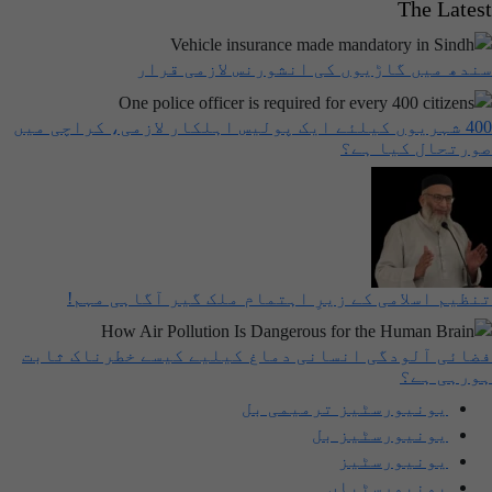
The Latest
سندھ میں گاڑیوں کی انشورنس لازمی قرار
400 شہریوں کیلئے ایک پولیس اہلکار لازمی، کراچی میں
صورتحال کیا ہے؟
تنظیم اسلامی کے زیرِ اہتمام ملک گیر آگاہی مہم!
فضائی آلودگی انسانی دماغ کیلیے کیسے خطرناک ثابت
ہورہی ہے؟
یونیورسٹیز ترمیمی بل
یونیورسٹیز بل
یونیورسٹیز
یونیورسٹیاں