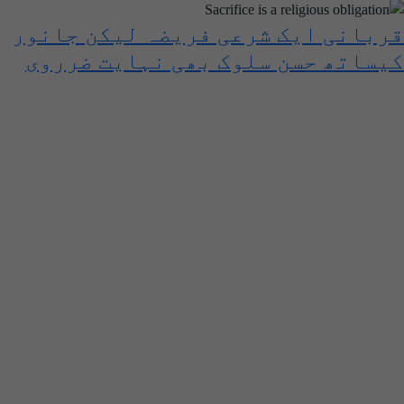
قربانی ایک شرعی فریضہ لیکن جانور
کیساتھ حسن سلوک بھی نہایت ضرروی