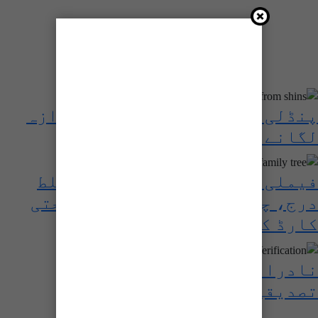
پنڈلی سے زندگی کی مدت کا اندازہ
لگانے کا دعویٰ
فیملی ٹری میں والدہ کا نام غلط
درج، چھوٹے بہن بھائی کا شناختی
کارڈ کیسے بنوائیں؟
نادرا کی چہرے سے بائیومیٹرک
تصدیقی سہولت متعارف