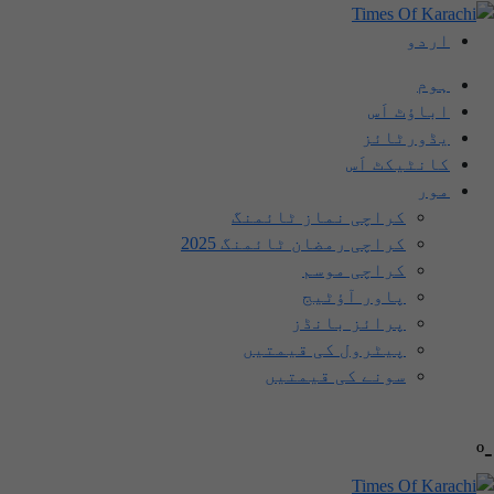
اردو
ہوم
اباؤٹ اَس
یڈورٹائز
کانٹیکٹ اَس
مور
کراچی نماز ٹائمنگ
کراچی رمضان ٹائمنگ 2025
کراچی موسم
پاور آؤٹیج
پرائز بانڈز
پیٹرول کی قیمتیں
سونے کی قیمتیں
-º