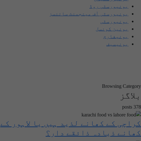
یونیورسٹی روڈ
یونیورسٹی آف مینجمنٹ سائنسز
یونیورسٹی
یونین کونسل
یونیفارم
یونیسیف
Browsing Category
بلاگز
378 posts
کراچی کے کھانے لذید ہیں یا لاہور کے
کھانے ذیادہ ذائقے دار؟