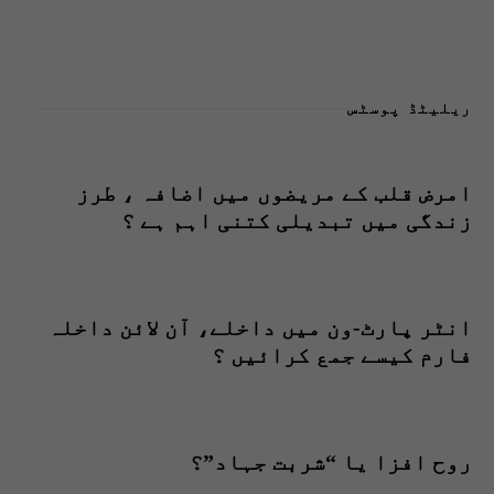
ریلیٹڈ پوسٹس
امرض قلب کے مریضوں میں اضافہ ، طرز
زندگی میں تبدیلی کتنی اہم ہے ؟
انٹر پارٹ-ون میں داخلے، آن لائن داخلہ
فارم کیسے جمع کرائیں ؟
روح افزا یا “شربت جہاد”؟