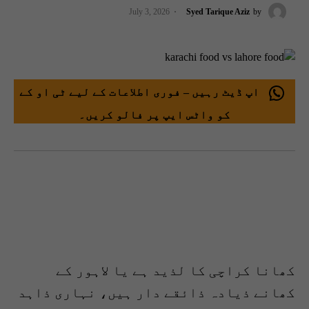
July 3, 2026
Syed Tarique Aziz
by
اپ ڈیٹ رہیں – فوری اطلاعات کے لیے ٹی او کے
کو واٹس ایپ پر فالو کریں۔
کھانا کراچی کا لذید ہے یا لاہور کے
کھانے ذیادہ ذائقے دار ہیں، نہاری ذاہد