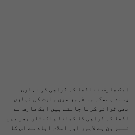
ایک صارف نے لکھا کہ کراچی کی نہاری
پسند ہےمگر وہ لاہور میں وارث کی نہاری
بھی ٹرائی کرنا چاہتے ہیں ایک صارف نے
لکھا کہ کراچی کا کھانا پاکستان بھر میں
نمبر ون ہے لاہور اور اسلام آباد سے اس کا