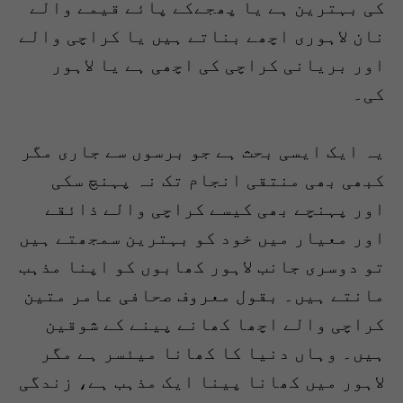
کی بہترین ہے یا پھجےکے پائے قیمے والے
نان لاہوری اچھے بناتے ہیں یا کراچی والے
اور بریانی کراچی کی اچھی ہے یا لاہور
کی۔
یہ ایک ایسی بحث ہے جو برسوں سے جاری مگر
کبھی بھی منتقی انجام تک نہ پہنچ سکی
اور پہنچے بھی کیسے کراچی والے ذائقے
اور معیار میں خود کو بہترین سمجھتے ہیں
تو دوسری جانب لاہور کھابوں کو اپنا مذہب
مانتے ہیں۔ بقول معروف صحافی عامر متین
کراچی والے اچھا کھانے پینے کے شوقین
ہیں۔ وہاں دنیا کا کھانا میئسر ہے مگر
لاہور میں کھانا پینا ایک مذہب ہے، زندگی