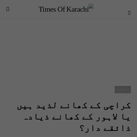
بلاگز
کراچی کے کھانے لذید ہیں
یا لاہور کے کھانے ذیادہ
ذائقے دار؟