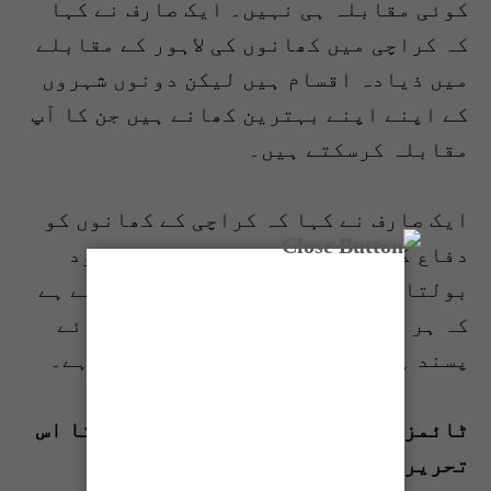
کوئی مقابلہ ہی نہیں۔ ایک صارف نے کہا
کہ کراچی میں کھانوں کی لاہور کے مقابلے
میں ذیادہ اقسام ہیں لیکن دونوں شہروں
کے اپنے اپنے بہترین کھانے ہیں جن کا آپ
مقابلہ کرسکتے ہیں۔
ایک صارف نے کہا کہ کراچی کے کھانوں کو
دفاع کی ضرورت نہیں، اسکا ذائقہ خود
بولتا ہے۔ بحث طویل ہے مگر یہ بھی طے ہے
کہ ہر کسی کا اپنا ٹیسٹ اور اپنی رائے
پسند ہے جس کا احترام یقینا ضروری ہے۔
ٹائمز آف کراچی کی ادارتی پالیسی کا اس
تحریر کے مندرجات سے متفق