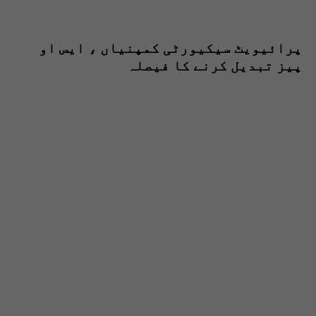
پرائیویٹ سیکیورٹی کمپنیاں ، ایس او
پیز تبدیل کرنے کا فیصلہ