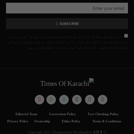
SUBSCRIBE
اس باکس کو چیک کر کے، آپ اس بات کی تصدیق کرتے ہیں کہ آپ نے ہمارے
استعمال کی شرائط کو پڑھ لیا ہے اور اس فارم کے ذریعے جمع کروائی گئی
معلومات کے ذخیرہ کرنے کے حوالے سے ان سے اتفاق کرتے ہیں۔
Editorial Team
Corrections Policy
Fact Checking Policy
Privacy Policy
Ownership
Ethics Policy
Terms & Conditions
A D Y
© Copyright 2025. Designed and Developed by