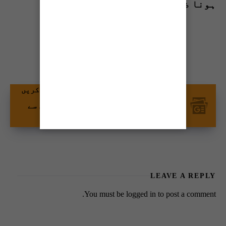
ہونا ضروری نہیں ہے۔
Share this news
گوگل نیوز پر ٹائمز آف کراچی کو فالو کریں
اور اپنی پسندیدہ مواد کو زیادہ تیزی سے
دیکھیں۔
LEAVE A REPLY
You must be
logged in
to post a comment.