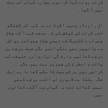
کرتے ہوئے کہا کہ مری بچارہ کہاں اس بحث
میں آ گیا۔
آل راونڈر وسیم اکرم نے یہ کہہ کر گفتگو
ختم کرنے کی کوشش کی کہ مسجد شہدا کے چکڑ
چھولے ، گلبرگ کے دیسی چکڑ چھولے، ہو ٹل
سے چانپیں بھی منگوائیں مگر صرف مرچے ہی
مرچے کھائیں وارث کی نہاری اور حنیفے کے
پائے ، اسطرح کی چیزیں بہت ہیں مگر
کراچی میں ہر قومیت کا مکس کھانا ہے ایک
جگہ ملتا ہے لاہوری تو اتنے مرچے کبھی
نہیں کھاتے تھے یہ کہاں سے آگئے کھانوں
میں۔