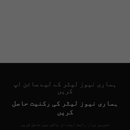
ہماری نیوز لیٹر کے لیے سائن اپ
کریں
ہماری نیوز لیٹر کی رکنیت حاصل
کریں
خبریں براہِ راست اپنے ان باکس میں حاصل کریں