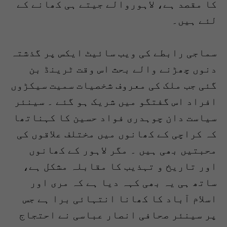
کا مقصد ہے، لاہوروالے جیتے ہی کھانے کے
لئے ہیں۔
سماجی رابطے کی ویب سائیٹ ایکس پر گذشتہ
دنوں چھڑنے والے بحث اس وقت ٹرینڈ بن
گئی جب ملک کی معروف شخصیات سمیت سیکڑوں
افراد اس گفتگو میں شریک ہو گئے ۔ سینئر
سیاست دان چوہدری فواد حسین کا کہناتھا
کہ کراچی کے کھانوں میں مختلف علاقوں کی
محبتیں بھی ہیں ۔ مگر لاہور کے کھانوں
اور تاریخ و تہذیب کا مقابلہ مشکل ہے،
ساتھ ہی یہ بھی کہہ دیا ہے کہ مری اور
اسلام آباد کا کھانا انتہائی برا ہے جس
پر سینئر صحافی انصار عباسی نے احتجاج