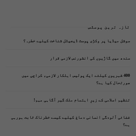
تازہ ترین پوسٹس
سوشل میڈیا پر وکڑی پوسٹ ڈیجیٹل شناخت کیلیے خطرہ؟
سندھ میں گاڑیوں کی انشورنس لازمی قرار
400 شہریوں کیلئے ایک پولیس اہلکار لازمی، کراچی میں
صورتحال کیا ہے؟
تنظیم اسلامی کے زیرِ اہتمام ملک گیر آگاہی مہم!
فضائی آلودگی انسانی دماغ کیلیے کیسے خطرناک ثابت ہورہی
ہے؟