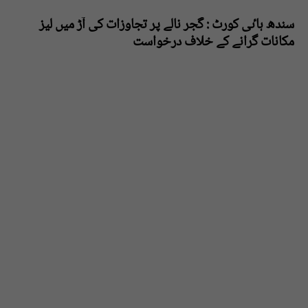
سندھ ہاٸی کورٹ : گجر نالے پر تجاوزات کی آڑ میں لیز
مکانات گرانے کے خلاف درخواست