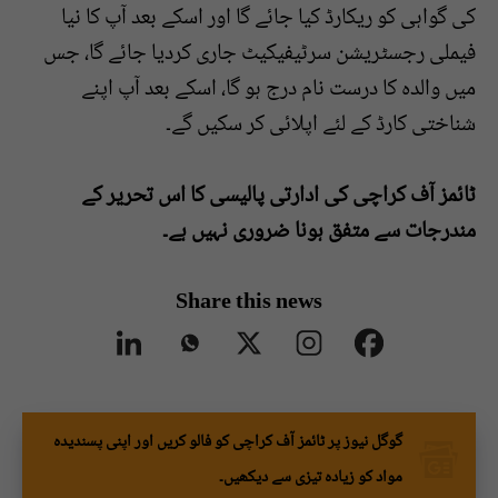
کی گواہی کو ریکارڈ کیا جائے گا اور اسکے بعد آپ کا نیا
فیملی رجسٹریشن سرٹیفیکیٹ جاری کردیا جائے گا، جس
میں والدہ کا درست نام درج ہو گا، اسکے بعد آپ اپنے
شناختی کارڈ کے لئے اپلائی کر سکیں گے۔
ٹائمز آف کراچی کی ادارتی پالیسی کا اس تحریر کے
مندرجات سے متفق ہونا ضروری نہیں ہے۔
Share this news
گوگل نیوز پر ٹائمز آف کراچی کو فالو کریں اور اپنی پسندیدہ
مواد کو زیادہ تیزی سے دیکھیں۔