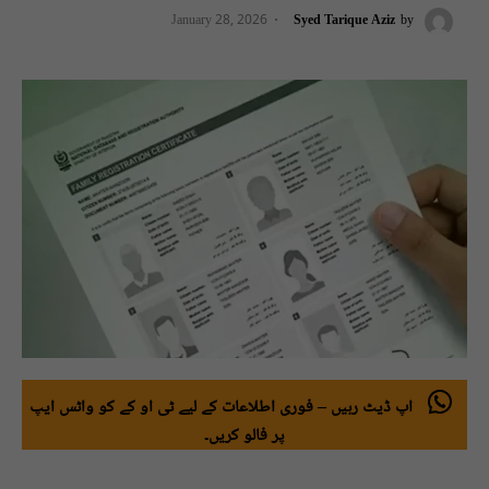
January 28, 2026
Syed Tarique Aziz
by
اپ ڈیٹ رہیں – فوری اطلاعات کے لیے ٹی او کے کو واٹس ایپ
پر فالو کریں۔