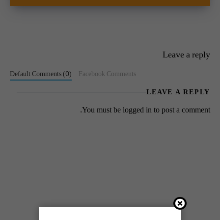
Leave a reply
Default Comments (0)
Facebook Comments
LEAVE A REPLY
You must be
logged in
to post a comment.