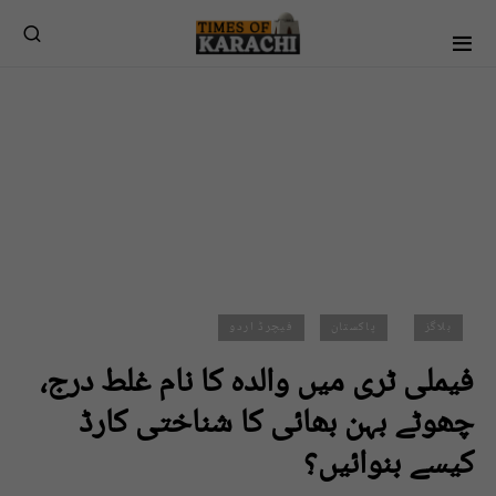
بلاگز
پاکستان
فیچرڈ اردو
فیملی ٹری میں والدہ کا نام غلط درج،
چھوٹے بہن بھائی کا شناختی کارڈ
کیسے بنوائیں؟