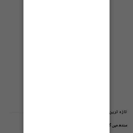
تازہ ترین پوسٹس
سندھ میں گاڑیوں کی انشورنس لازمی قرار