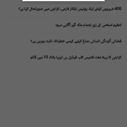
400 شہریوں کیلئے ایک پولیس اہلکار لازمی، کراچی میں صورتحال کیا ہے؟
تنظیم اسلامی کے زیرِ اہتمام ملک گیر آگاہی مہم!
فضائی آلودگی انسانی دماغ کیلیے کیسے خطرناک ثابت ہورہی ہے؟
کراچی کا پہلا مفت فٹنیس کلب فیڈرل بی ایریا بلاک 10 میں قائم