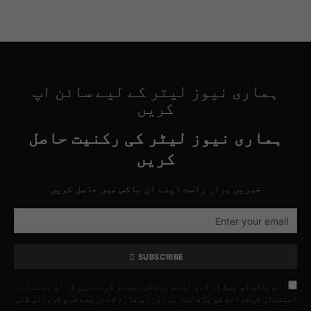
ہماری نیوز لیٹر کے لیے سائن اپ
کریں
ہماری نیوز لیٹر کی رکنیت حاصل
کریں
خبریں براہِ راست اپنے ان باکس میں حاصل کریں
SUBSCRIBE
اس باکس کو چیک کر کے، آپ اس بات کی تصدیق کرتے ہیں کہ آپ نے ہمارے
استعمال کی شرائط کو پڑھ لیا ہے اور اس فارم کے ذریعے جمع کروائی گئی