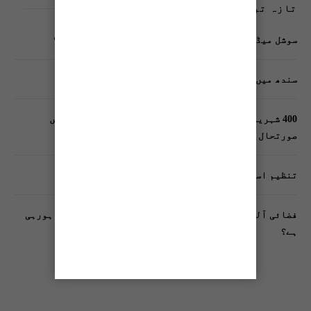
تازہ ترین پوسٹس
سوشل میڈیا پر وکڑی پوسٹ ڈیجیٹل شناخت کیلیے خطرہ؟
سندھ میں گاڑیوں کی انشورنس لازمی قرار
400 شہریوں کیلئے ایک پولیس اہلکار لازمی، کراچی میں
صورتحال کیا ہے؟
تنظیم اسلامی کے زیرِ اہتمام ملک گیر آگاہی مہم!
فضائی آلودگی انسانی دماغ کیلیے کیسے خطرناک ثابت ہورہی
ہے؟