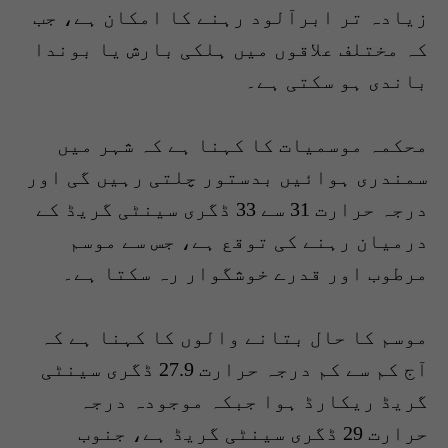
زیادہ تر ابرآلود رہنے کا امکان ہے، جب
کہ مختلف علاقوں میں ہلکی بارش یا بوندا
باندی ہو سکتی ہے۔
محکمہ موسمیات کا کہنا ہے کہ شہر میں
سمندری ہوائیں بدستور چلتی رہیں گی اور
درجہ حرارت 31 سے 33 ڈگری سینٹی گریڈ کے
درمیان رہنے کی توقع ہے، جس سے موسم
مرطوب اور قدرے خوشگوار رہ سکتا ہے۔
موسم کا حال بتانے والوں کا کہنا ہے کہ
آج کم سے کم درجہ حرارت 27.9 ڈگری سینٹی
گریڈ ریکارڈ ہوا جبکہ موجودہ درجہ
حرارت 29 ڈگری سینٹی گریڈ ہے، جنوب