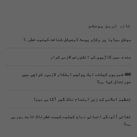
تازہ ترین پوسٹس
سوشل میڈیا پر وکڑی پوسٹ ڈیجیٹل شناخت کیلیے خطرہ؟
سندھ میں گاڑیوں کی انشورنس لازمی قرار
400 شہریوں کیلئے ایک پولیس اہلکار لازمی، کراچی میں
صورتحال کیا ہے؟
تنظیم اسلامی کے زیرِ اہتمام ملک گیر آگاہی مہم!
فضائی آلودگی انسانی دماغ کیلیے کیسے خطرناک ثابت ہورہی
ہے؟