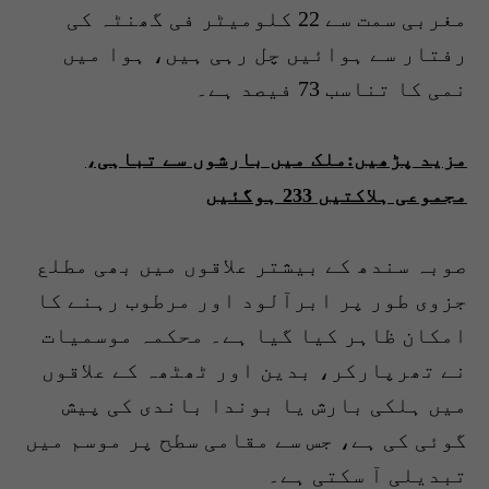
مغربی سمت سے 22 کلومیٹر فی گھنٹہ کی
رفتار سے ہوائیں چل رہی ہیں، ہوا میں
نمی کا تناسب 73 فیصد ہے۔
مزید پڑھیں:ملک میں بارشوں سے تباہی،
مجموعی ہلاکتیں 233 ہوگئیں
صوبہ سندھ کے بیشتر علاقوں میں بھی مطلع
جزوی طور پر ابرآلود اور مرطوب رہنے کا
امکان ظاہر کیا گیا ہے۔ محکمہ موسمیات
نے تھرپارکر، بدین اور ٹھٹھہ کے علاقوں
میں ہلکی بارش یا بوندا باندی کی پیش
گوئی کی ہے، جس سے مقامی سطح پر موسم میں
تبدیلی آ سکتی ہے۔