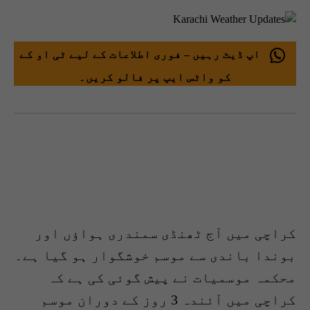
اپ ڈیٹ رہیں – فوری اطلاعات کے لیے ٹی او کے
کو واٹس ایپ پر فالو کریں۔
کراچی میں آج ٹھنڈی سمندری ہواؤں اور
بوندا باندی سے موسم خوشگوار ہو گیا ہے۔
محکمہ موسمیات نے پیش گوئی کی ہے کہ
کراچی میں آئندہ 3 روز کے دوران موسم