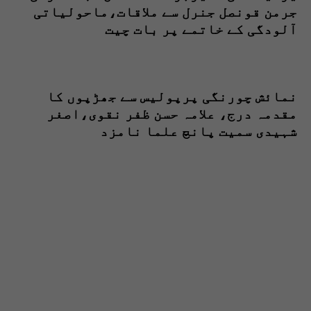
جرمن قونصل جنرل سے ملاقات،ماحولیاتی
آلودگی کے خاتمے پر بات چیت
نمائش چورنگی پرپولیس سے جھڑپوں کا
مقدمہ درج، علامہ حسن ظفر نقوی،اصغر
شہیدی سمیت پانچ علما نامزد