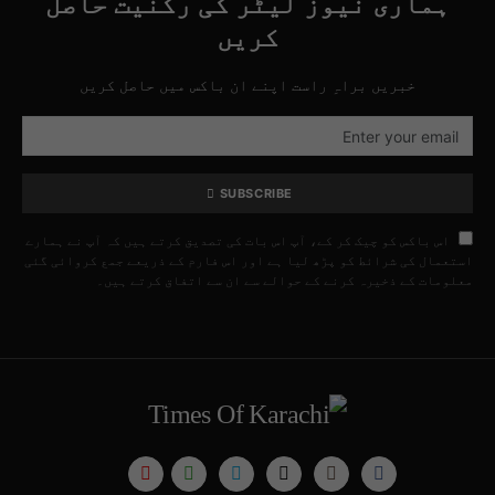
ہماری نیوز لیٹر کی رکنیت حاصل
کریں
خبریں براہِ راست اپنے ان باکس میں حاصل کریں
SUBSCRIBE
اس باکس کو چیک کر کے، آپ اس بات کی تصدیق کرتے ہیں کہ آپ نے ہمارے
استعمال کی شرائط کو پڑھ لیا ہے اور اس فارم کے ذریعے جمع کروائی گئی
معلومات کے ذخیرہ کرنے کے حوالے سے ان سے اتفاق کرتے ہیں۔