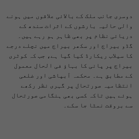
دوسری جانب ملک کے بالائی علاقوں میں ہونے
والی حالیہ بارشوں کے اثرات سندھ کے
دریائی نظام پر بھی ظاہر ہو رہے ہیں۔
گڈو بیراج اور سکھر بیراج میں نچلے درجے
کا سیلاب ریکارڈ کیا گیا ہے، جب کہ کوٹری
بیراج پر پانی کا بہاؤ فی الحال معمول
کے مطابق ہے۔ محکمہ آبپاشی اور ضلعی
انتظامیہ صورتحال پر گہری نظر رکھے
ہوئے ہیں تاکہ کسی بھی ہنگامی صورتحال
سے بروقت نمٹا جا سکے۔