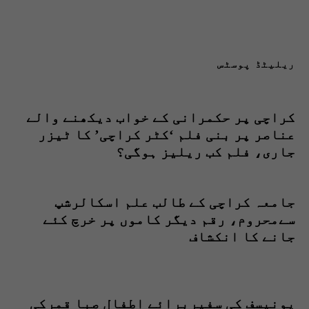
ریلیٹڈ پوسٹس
کراچی پر حکمرانی کے خواب دیکھنے والے
عناصر پر بنی فلم ‘کٹر کراچی’ کا ٹیزر
جاری، فلم کب ریلیز ہوگی؟
جامعہ کراچی کے طالب علم اسکالرشپ
سےمحروم، رقم دیگر کاموں پر خرچ کئے
جانے کا انکشاف
یونیسف کی سفیربرائے اطفال صبا قمرکی