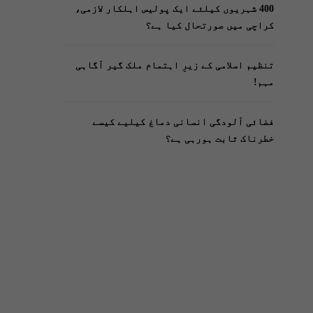
400 شہریوں کیلئے ایک پولیس اہلکار لازمی،
کراچی میں صورتحال کیا ہے؟
تنظیم اسلامی کے زیرِ اہتمام ملک گیر آگاہی
مہم!
فضائی آلودگی انسانی دماغ کیلیے کیسے
خطرناک ثابت ہورہی ہے؟