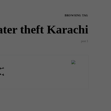
BROWSING TAG
er theft Karachi
1 post
عی
پھ