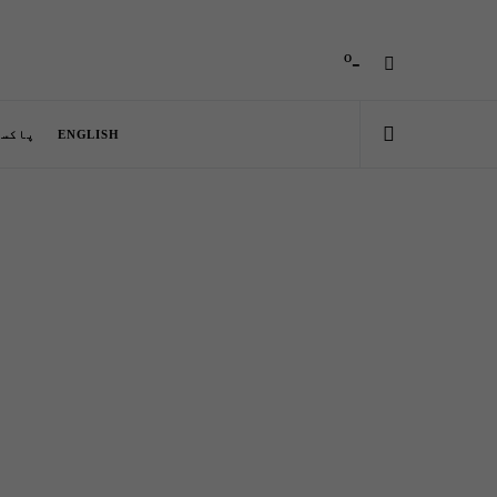
-º
ENGLISH
پاکست