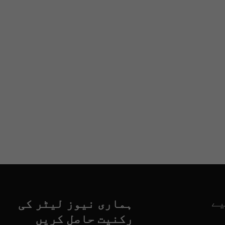
یے
ہماری نیوز لیٹر کی
رکنیت حاصل کریں