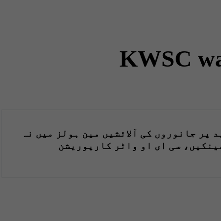
KWSC wat
د پر جانوروں کی آلائشیں مین ہولز میں نہ
ینکیں، سی ای او واٹر کارپوریشن