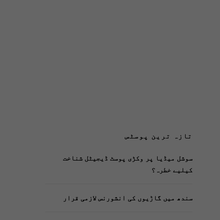
تازہ ترین پوسٹس
سوشل میڈیا پر وکڑی پوسٹ ڈیجیٹل شناخت
کیلیے خطرہ؟
سندھ میں گاڑیوں کی انشورنس لازمی قرار