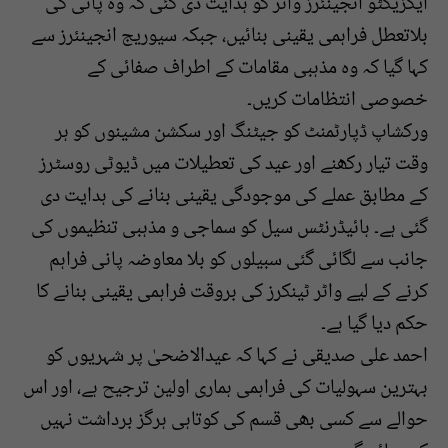
ایگزیکٹو انجینئرز واٹر کو ہدایت دی گئی کہ وہ پانی کی
بلاتعطل فراہمی یقینی بنائیں، جبکہ سیوریج انجینئرز سے
کہا گیا کہ وہ مذہبی مقامات کے اطراف صفائی کے
خصوصی انتظامات کریں۔
ورکشاپ ڈپارٹمنٹ کو جیٹنگ اور سکشن مشینوں کو ہر
وقت تیار رکھنے اور عید کی تعطیلات میں ڈیوٹی روسٹرز
کے مطابق عملے کی موجودگی یقینی بنانے کی ہدایت دی
گئی ہے۔ ہائیڈرنٹس سیل کو سماجی و مذہبی تنظیموں کی
جانب سے لگائی گئی سبیلوں کو بلا معاوضہ پانی فراہم
کرنے کے لیے واٹر ٹینکرز کی بروقت فراہمی یقینی بنانے کا
حکم دیا گیا ہے۔
احمد علی صدیقی نے کہا کہ عیدالاضحیٰ پر شہریوں کو
بہترین سہولیات کی فراہمی ہماری اولین ترجیح ہے، اور اس
حوالے سے کسی بھی قسم کی کوتاہی ہرگز برداشت نہیں