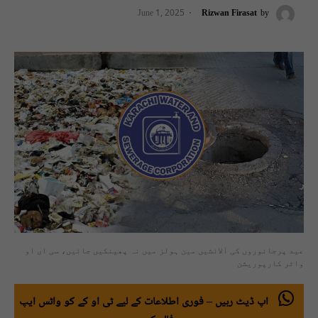
June 1, 2025
Rizwan Firasat
by
عید پرجانوروں کی آلائشیں مین ہولز میں نہ پھینکیں جائیں، سی ای او
واٹر کارپوریشن
اپ ڈیٹ رہیں – فوری اطلاعات کے لیے ٹی او کے کو واٹس ایپ