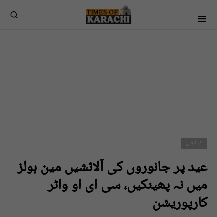
کراچی
عید پر جانوروں کی آلائشیں مین ہولز
میں نہ پھینکیں، سی ای او واٹر
کارپوریشن