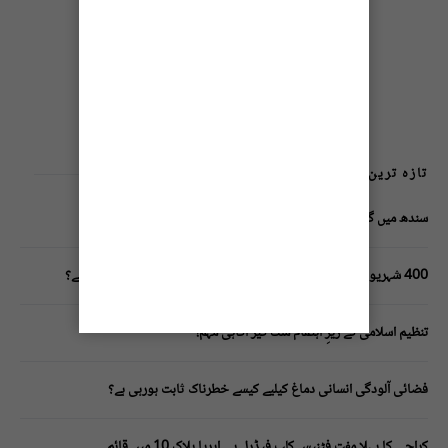
تازہ ترین پوسٹس
سندھ میں گاڑیوں کی انشورنس لازمی قرار
400 شہریوں کیلئے ایک پولیس اہلکار لازمی، کراچی میں صورتحال کیا ہے؟
تنظیم اسلامی کے زیرِ اہتمام ملک گیر آگاہی مہم!
فضائی آلودگی انسانی دماغ کیلیے کیسے خطرناک ثابت ہورہی ہے؟
کراچی کا پہلا مفت فٹنیس کلب فیڈرل بی ایریا بلاک 10 میں قائم