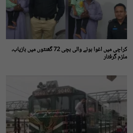
کراچی میں اغوا ہونے والی بچی 72 گھنٹوں میں بازیاب،
ملزم گرفتار