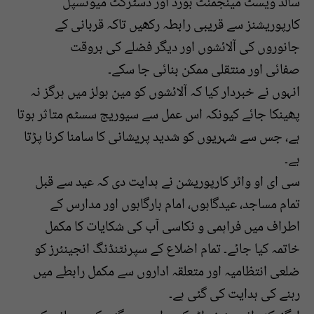
سالڈ ویسٹ مینجمنٹ بورڈ اور ڈسٹرکٹ میونسپل
کارپوریشنز سے قریبی رابطہ رکھیں تاکہ قربانی کے
جانوروں کی آلائشوں اور دیگر فضلے کی بروقت
صفائی اور منتقلی ممکن بنائی جا سکے۔
انہوں نے خبردار کیا کہ آلائشوں کو مین ہولز میں ہرگز نہ
پھینکا جائے کیونکہ اس عمل سے سیوریج سسٹم متاثر ہوتا
ہے، جس سے شہریوں کو شدید پریشانی کا سامنا کرنا پڑتا
ہے۔
سی ای او واٹر کارپوریشن نے ہدایت دی کہ عید سے قبل
تمام مساجد، عیدگاہوں، امام بارگاہوں اور مدارس کے
اطراف میں فراہمی و نکاسی آب کی شکایات کا مکمل
خاتمہ کیا جائے۔ تمام اضلاع کے سپرنٹنڈنگ انجینئرز کو
ضلعی انتظامیہ اور متعلقہ اداروں سے مکمل رابطے میں
رہنے کی ہدایت کی گئی ہے۔