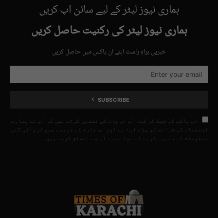
ہماری نیوز لیٹر کے لیے سائن اپ کریں
ہماری نیوز لیٹر کی رکنیت حاصل کریں
خبریں براہِ راست اپنے ان باکس میں حاصل کریں
SUBSCRIBE
اس باکس کو چیک کر کے، آپ اس بات کی تصدیق کرتے ہیں کہ آپ نے ہمارے
استعمال کی شرائط کو پڑھ لیا ہے اور اس فارم کے ذریعے جمع کروائی گئی
معلومات کے ذخیرہ کرنے کے حوالے سے ان سے اتفاق کرتے ہیں۔