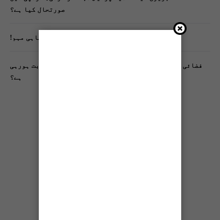
صورتحال کیا ہے؟
تنظیم اسلامی کے زیرِ اہتمام ملک گیر آگاہی مہم!
فضائی آلودگی انسانی دماغ کیلیے کیسے خطرناک ثابت ہورہی
ہے؟