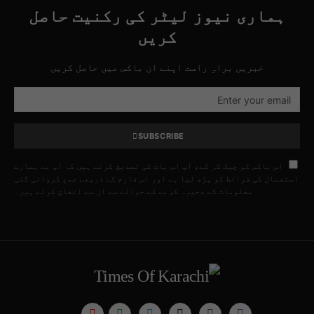
ہماری نیوز لیٹر کی رکنیت حاصل
کریں
خبریں براہِ راست اپنے ان باکس میں حاصل کریں
SUBSCRIBE
اس باکس کو چیک کر کے، آپ اس بات کی تصدیق کرتے ہیں کہ آپ نے ہمارے
استعمال کی شرائط کو پڑھ لیا ہے اور اس فارم کے ذریعے جمع کروائی گئی
معلومات کے ذخیرہ کرنے کے حوالے سے ان سے اتفاق کرتے ہیں۔