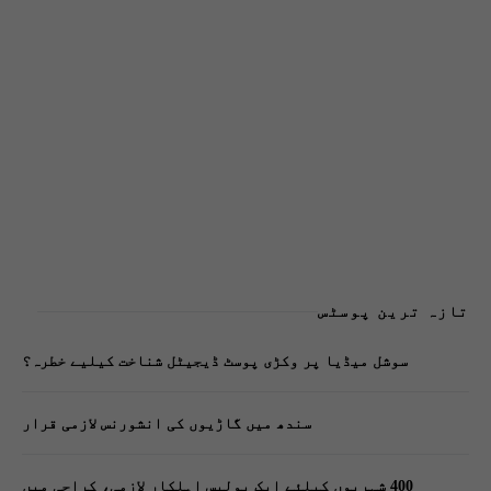
تازہ ترین پوسٹس
سوشل میڈیا پر وکڑی پوسٹ ڈیجیٹل شناخت کیلیے خطرہ؟
سندھ میں گاڑیوں کی انشورنس لازمی قرار
400 شہریوں کیلئے ایک پولیس اہلکار لازمی، کراچی میں