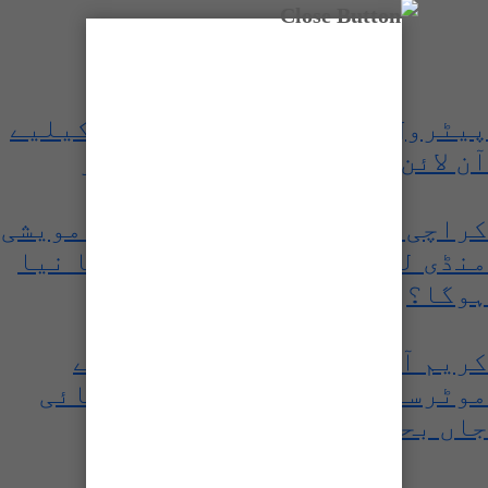
پیٹرول سبسڈی کے 2 ہزار روپے کیلیے
آن لائن رجسٹریشن کا طریقہ کار
کراچی میں ایشیا کی سب سے بڑی مویشی
منڈی لگنے کو تیار، اس سال کیا نیا
ہوگا؟
کریم آباد میں ٹریلر کی ٹکر سے
موٹرسائیکل سوار 2 نوجوان بھائی
جاں بحق