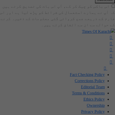
اس باکس کو چیک کر کے، آپ اس بات کی تصدیق کرتے ہیں
کہ آپ نے ہمارے استعمال کی شرائط کو پڑھ لیا ہے اور اس
فارم کے ذریعے جمع کروائی گئی معلومات کے ذخیرہ کرنے
کے حوالے سے ان سے اتفاق کرتے ہیں۔
Fact Checking Policy
Corrections Policy
Editorial Team
Terms & Conditions
Ethics Policy
Ownership
Privacy Policy