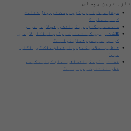
تازہ ترین پوسٹس
سوشل میڈیا پر وکڑی پوسٹ ڈیجیٹل شناخت
کیلیے خطرہ؟
سندھ میں گاڑیوں کی انشورنس لازمی قرار
400 شہریوں کیلئے ایک پولیس اہلکار لازمی،
کراچی میں صورتحال کیا ہے؟
تنظیم اسلامی کے زیرِ اہتمام ملک گیر آگاہی
مہم!
فضائی آلودگی انسانی دماغ کیلیے کیسے
خطرناک ثابت ہورہی ہے؟