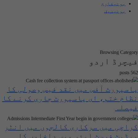
یونیفارم
یونیسیف
Browsing Category
فیچرڈ اردو
562 posts
پاسپورٹ آفس میں نقد فیس وصولی کا
نظام ختم، ای پاسپورٹ جاری کرنے کا
فیصلہ
کراچی میں سرکاری کالجوں میں انٹر
میڈیٹ فرسٹ ایئر میں داخلوں کا