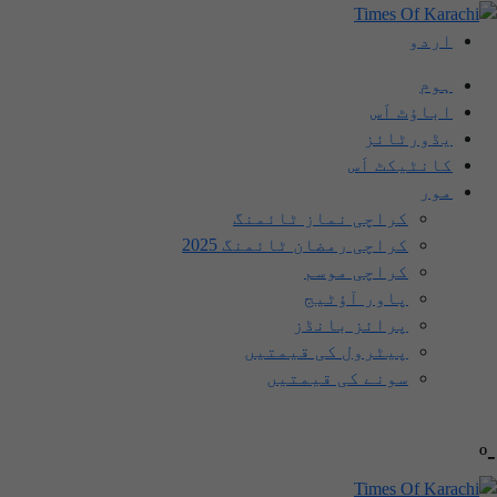
اردو
ہوم
اباؤٹ اَس
یڈورٹائز
کانٹیکٹ اَس
مور
کراچی نماز ٹائمنگ
کراچی رمضان ٹائمنگ 2025
کراچی موسم
پاور آؤٹیج
پرائز بانڈز
پیٹرول کی قیمتیں
سونے کی قیمتیں
-º