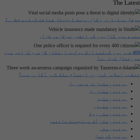
The Latest
سوشل میڈیا پر وکڑی پوسٹ ڈیجیٹل شناخت کیلیے خطرہ؟
سندھ میں گاڑیوں کی انشورنس لازمی قرار
400 شہریوں کیلئے ایک پولیس اہلکار لازمی، کراچی میں
صورتحال کیا ہے؟
تنظیم اسلامی کے زیرِ اہتمام ملک گیر آگاہی مہم!
یونیورسٹیز ترمیمی بل
یونیورسٹیز بل
یونیورسٹیز
یونیورسٹیاں
یونیورسٹی روڈ
یونیورسٹی آف مینجمنٹ سائنسز
یونیورسٹی
یونین کونسل