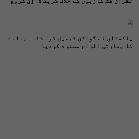
نظران فٹ گاڑیوں کے خلاف کریک ڈاؤن شروع
پاکستان نے گولڈن ٹیمپل کو نشانہ بنانے
کا بھارتی الزام مسترد کردیا