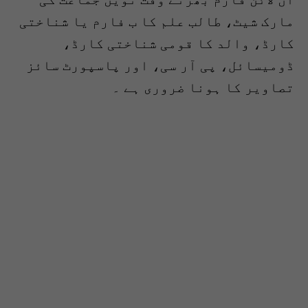
مارک شیٹ، طالب علم کا ب فارم یا شناختی
کارڈ، والد کا قومی شناختی کارڈ،
ڈومیسائل، پی آر سی، اور پاسپورٹ سائز
تصاویر کا ہونا ضروری ہے ۔