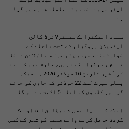
ایئر میں داخلوں کا سلسلہ شروع ہو گیا
ہے۔
سندھ الیکٹرانک سینٹرلائزڈ کالج
ایڈمیشن پروگرام کے تحت داخلے کے
خواہشمند طلباء یکم جون سے آن لائن داخلہ
فارم جمع کرا سکتے ہیں، فارم جمع کرانے
کی آخری تاریخ 16 جولائی 2026 ہے جبکہ
پہلی میرٹ لسٹ 22 جولائی کو جاری کی جائے
گی اور کلاسوں کا آغاز 5 اگست سے ہو گا۔
اعلان کردہ پالیسی کے مطابق A-1 اور A
گریڈ حاصل کرنے والے طلبہ کو شہر کے کسی
بھی کالج میں اپنی پسند کے مطابق