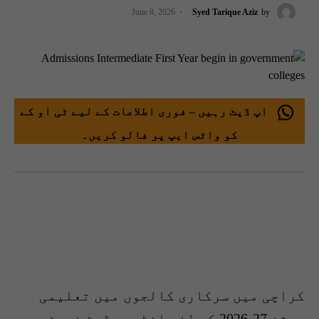
June 8, 2026
Syed Tarique Aziz
by
اپ ڈیٹ رہیں – فوری اطلاعات کے لیے ٹی او کے
کو واٹس ایپ پر فالو کریں۔
کراچی میں سرکاری کالجوں میں تعلیمی
سیشن 27-2026 کے لئے انٹر میڈیٹ فرسٹ