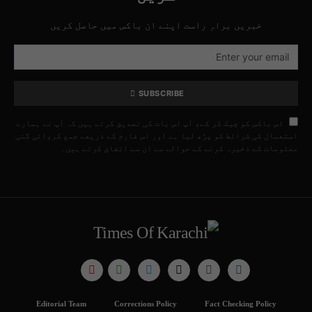
خبریں براہِ راست اپنے ان باکس میں حاصل کریں
SUBSCRIBE
اس باکس کو چیک کر کے، آپ اس بات کی تصدیق کرتے ہیں کہ آپ نے ہمارے
استعمال کی شرائط کو پڑھ لیا ہے اور اس فارم کے ذریعے جمع کروائی گئی
معلومات کے ذخیرہ کرنے کے حوالے سے ان سے اتفاق کرتے ہیں۔
Editorial Team
Corrections Policy
Fact Checking Policy