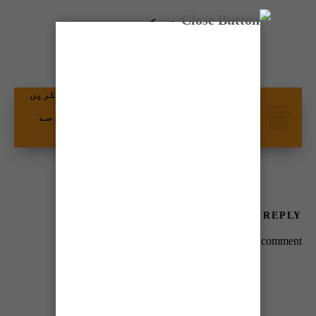
شیئر کریں
گوگل نیوز پر ٹائمز آف کراچی کو فالو کریں
اور اپنی پسندیدہ مواد کو زیادہ تیزی سے
دیکھیں۔
LEAVE A REPLY
You must be
logged in
to post a comment.