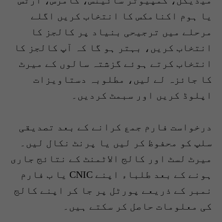
میڈیکل، کمپیوٹر سائینس، کامرس، آرٹس
یا ہوم اکنامکس کا انتخاب کریں اگلے
مرحلے میں ترجیحی بنیاد پر کالجز کا
انتخاب کریں، بہتر ہو گا کہ آپ کالجز کا
انتخاب کرتے ہوئے گزشتہ سالوں کے میرٹ
کا جائزہ لے لیں، مطلوبہ دستاویزات
اپلوڈ کریں اور سبمٹ کردیں۔
درخواست فارم جمع کرانے کے بعد تصدیقی
سلپ کو محفوظ کر لیں یا پرنٹ نکال لیں۔
میرٹ لسٹ اور کالج الاٹمنٹ کے نتائج جاری
ہونے کے بعد طلباء اپنے CNIC یا ب فارم
نمبر کے ذریعے پورٹل پر جا کر اپنے کالج
کی معلومات حاصل کر سکتے ہیں۔