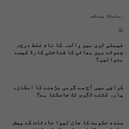
ریلیٹڈ پوسٹس
فیملی ٹری میں والدہ کا نام غلط درج،
چھوٹے بہن بھائی کا شناختی کارڈ کیسے
بنوائیں؟
کراچی میں آج سے گرمی بڑھنے کا امکان،
پارہ کتنے ڈگری تک جاسکتا ہے؟
سندھ حکومت کا جان لیوا حادثات کے پیش