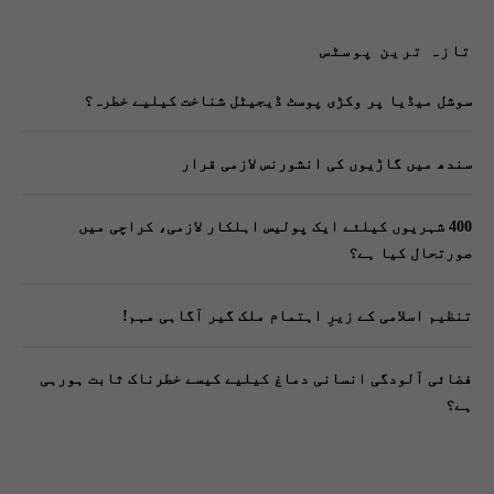
تازہ ترین پوسٹس
سوشل میڈیا پر وکڑی پوسٹ ڈیجیٹل شناخت کیلیے خطرہ؟
سندھ میں گاڑیوں کی انشورنس لازمی قرار
400 شہریوں کیلئے ایک پولیس اہلکار لازمی، کراچی میں
صورتحال کیا ہے؟
تنظیم اسلامی کے زیرِ اہتمام ملک گیر آگاہی مہم!
فضائی آلودگی انسانی دماغ کیلیے کیسے خطرناک ثابت ہورہی
ہے؟