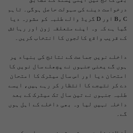
درخواست دینے کی سہولت حاصل ہوگی۔ تاہم
B، C اور D گریڈ والے طلبہ کو مشورہ دیا
گیا ہے کہ وہ اپنے متعلقہ زون اور رہائش
کے قریب واقع کالجوں کا انتخاب کریں۔
داخلے نویں جماعت کے نتائج کی بنیاد پر
ہوں گے یعنی جنہوں نے پچھلے سال نویں کا
امتحان دیا اور اس سال میٹرک کا امتحان
دے کر نتیجے کا انتظار کر رہے ہیں، ایسے
طلبہ جنہوں نے تین سال تک میٹرک کے بعد
داخلہ نہیں لیا وہ بھی داخلے کے اہل ہوں
گے۔
آن لائن فارم بھرتے وقت نویں جماعت کی