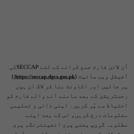
آن لائن فارم جمع کرانے کے لئے SECCAPکی
آفیشل ویب سائیٹ
(
)
https://seccap.dgcs.gos.pk/
پر جائیں اور اکاونٹ بنا کر لاگ ان ہوں
رجسٹریشن کے بعد سامنے آنے والے فارم کو
احتیاط سے پُر کریں۔ اپنی ذاتی و تعلیمی
معلومات درج کریں، اس کے بعد اپنے
مطلوبہ گروپ یعنی پری انجینئرنگ، پری