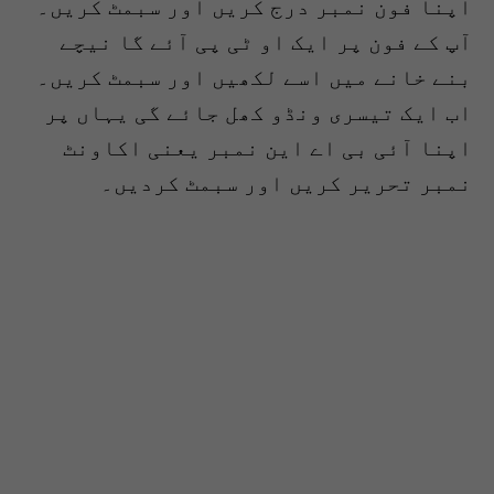
اپنا فون نمبر درج کریں اور سبمٹ کریں۔
آپ کے فون پر ایک او ٹی پی آئے گا نیچے
بنے خانے میں اسے لکھیں اور سبمٹ کریں۔
اب ایک تیسری ونڈو کھل جائے گی یہاں پر
اپنا آئی بی اے این نمبر یعنی اکاونٹ
نمبر تحریر کریں اور سبمٹ کردیں۔