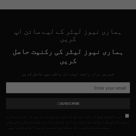
ہماری نیوز لیٹر کے لیے سائن اپ
کریں
ہماری نیوز لیٹر کی رکنیت حاصل
کریں
خبریں براہِ راست اپنے ان باکس میں حاصل کریں
SUBSCRIBE
اس باکس کو چیک کر کے، آپ اس بات کی تصدیق کرتے ہیں کہ آپ نے ہمارے
استعمال کی شرائط کو پڑھ لیا ہے اور اس فارم کے ذریعے جمع کروائی گئی
معلومات کے ذخیرہ کرنے کے حوالے سے ان سے اتفاق کرتے ہیں۔