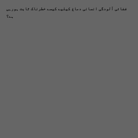
فضائی آلودگی انسانی دماغ کیلیے کیسے خطرناک ثابت ہورہی
ہے؟