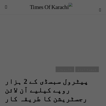
فیچرڈ اردو
کاروبار
پیٹرول سبسڈی کے 2 ہزار
روپے کیلیے آن لائن
رجسٹریشن کا طریقہ کار