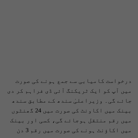
درخواست کامیابی سے جمع ہونے کی صورت
میں آپ کو ایک ٹریکنگ آئی ڈی فراہم کر دی
جائے گی۔ وزیراعلیٰ سندھ کے مطابق سندھ
بینک میں اکاونٹ کی صورت میں 24 گھنٹوں
میں رقم منتقل ہوجائے گی، کسی اور بینک
میں اکاؤنٹ ہونے کی صورت میں رقم 3 دن