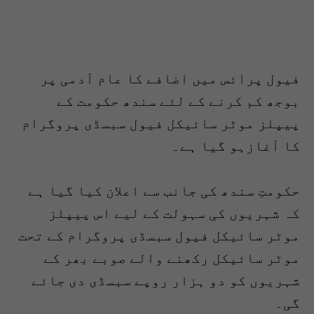
فیول پرائس میں اضافے کا عام آدمی پر
بوجھ کم کرنے کے لئے سندھ حکومت کے
پیپلز موٹر سائیکل فیول سبسڈی پروگرام
کا آغازہو گیا ہے۔
حکومتِ سندھ کی جانب سے اعلان کیا گیا ہے
کہ شہریوں کی سہولت کے لیے اس پیپلز
موٹر سائیکل فیول سبسڈی پروگرام کے تحت
موٹر سائیکل رکھنے والے صوبے بھر کے
شہریوں کو دو ہزار روپے سبسڈی دی جائے
گی۔