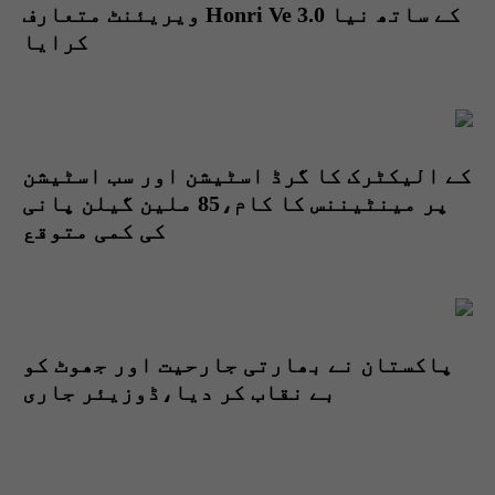
کے ساتھ نیا Honri Ve 3.0 ویریئنٹ متعارف
کرایا
کے الیکٹرک کا گرڈ اسٹیشن اور سب اسٹیشن
پر مینٹیننس کا کام،85 ملین گیلن پانی
کی کمی متوقع
پاکستان نے بھارتی جارحیت اور جھوٹ کو
بے نقاب کر دیا،ڈوزیئر جاری