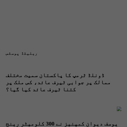
ریلیٹڈ پوسٹس
ڈونلڈ ٹرمپ کا پاکستان سمیت مختلف
ممالک پر جوابی ٹیرف عائد، کس ملک پر
کتنا ٹیرف عائد کیا گیا؟
یوسف دیوان کمپنیز نے 300 کلومیٹر رینج