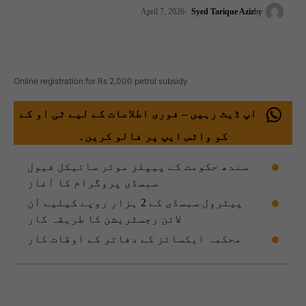
April 7, 2026
Syed Tarique Aziz
by
Online registration for Rs 2,000 petrol subsidy
اپ ڈیٹ رہیں – فوری اطلاعات کے لیے ٹی او کے
کو واٹس ایپ پر فالو کریں۔
سندھ حکومت کے پیپلز موٹر سائیکل فیول
سبسڈی پروگرام کا آغاز
پیٹرول سبسڈی کے 2 ہزار روپے کیلیے آن
لائن رجسٹریشن کا طریقہ کار
محکمہ ایکسائز کے دفاتر کے اوقات کار