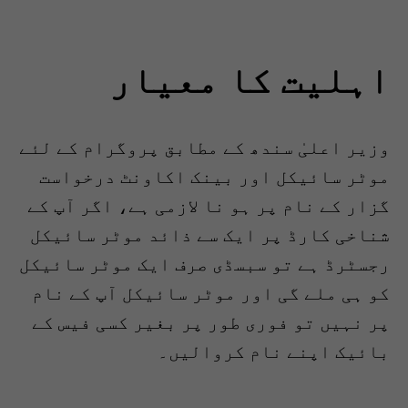
اہلیت کا معیار
وزیر اعلیٰ سندھ کے مطابق پروگرام کے لئے
موٹر سائیکل اور بینک اکاونٹ درخواست
گزار کے نام پر ہو نا لازمی ہے، اگر آپ کے
شناخی کارڈ پر ایک سے ذائد موٹر سائیکل
رجسٹرڈ ہے تو سبسڈی صرف ایک موٹر سائیکل
کو ہی ملے گی اور موٹر سائیکل آپ کے نام
پر نہیں تو فوری طور پر بغیر کسی فیس کے
بائیک اپنے نام کروالیں۔