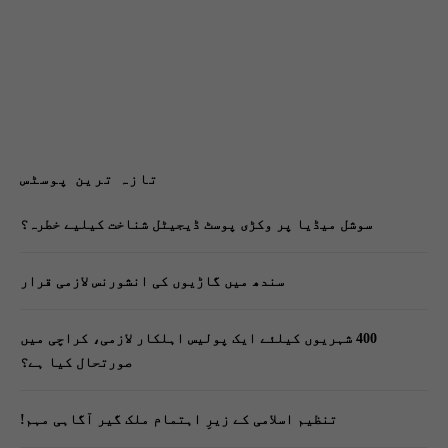
تازہ ترین پوسٹس
سوشل میڈیا پر وکڑی پوسٹ ڈیجیٹل شناخت کیلیے خطرہ؟
سندھ میں گاڑیوں کی انشورنس لازمی قرار
400 شہریوں کیلئے ایک پولیس اہلکار لازمی، کراچی میں
صورتحال کیا ہے؟
تنظیم اسلامی کے زیرِ اہتمام ملک گیر آگاہی مہم!