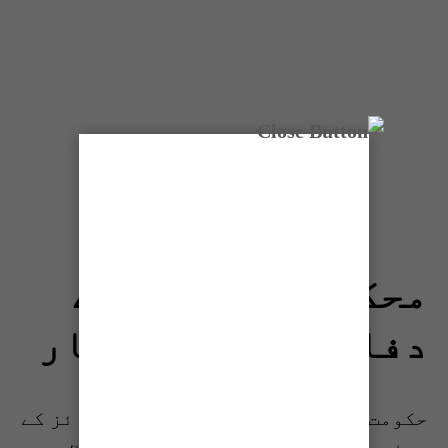
محکمہ ایکسائز کے
دفاتر کے اوقات کار
حکومت سندھ کی جانب سے محکمہ ایکسائز کے