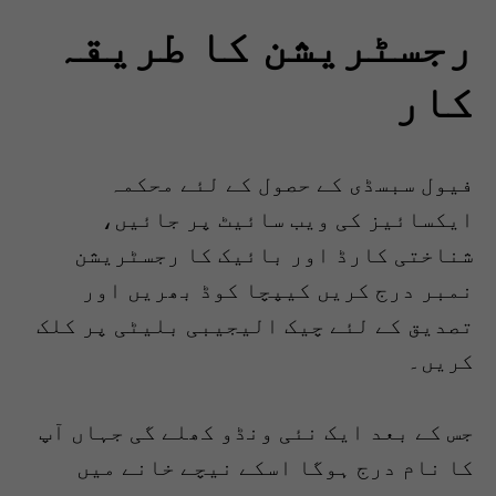
رجسٹریشن کا طریقہ
کار
فیول سبسڈی کے حصول کے لئے محکمہ
ایکسائیز کی ویب سائیٹ پر جائیں،
شناختی کارڈ اور بائیک کا رجسٹریشن
نمبر درج کریں کیپچا کوڈ بھریں اور
تصدیق کے لئے چیک الیجیبی بلیٹی پر کلک
کریں۔
جس کے بعد ایک نئی ونڈو کھلے گی جہاں آپ
کا نام درج ہوگا اسکے نیچے خانے میں