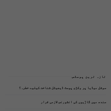
تازہ ترین پوسٹس
سوشل میڈیا پر وکڑی پوسٹ ڈیجیٹل شناخت کیلیے خطرہ؟
سندھ میں گاڑیوں کی انشورنس لازمی قرار