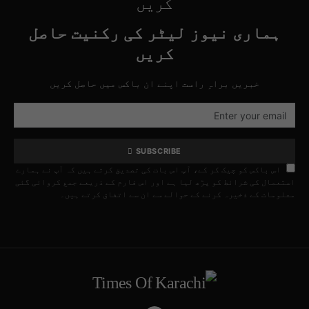
کریں
ہماری نیوز لیٹر کی رکنیت حاصل
کریں
خبریں براہِ راست اپنے ان باکس میں حاصل کریں
SUBSCRIBE
اس باکس کو چیک کر کے، آپ اس بات کی تصدیق کرتے ہیں کہ آپ نے ہمارے
استعمال کی شرائط کو پڑھ لیا ہے اور اس فارم کے ذریعے جمع کروائی گئی
معلومات کے ذخیرہ کرنے کے حوالے سے ان سے اتفاق کرتے ہیں۔