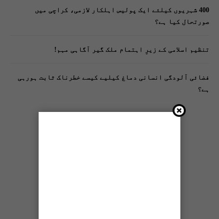
400 شہریوں کیلئے ایک پولیس اہلکار لازمی، کراچی میں
صورتحال کیا ہے؟
تنظیم اسلامی کے زیرِ اہتمام ملک گیر آگاہی مہم!
فضائی آلودگی انسانی دماغ کیلیے کیسے خطرناک ثابت ہورہی
ہے؟