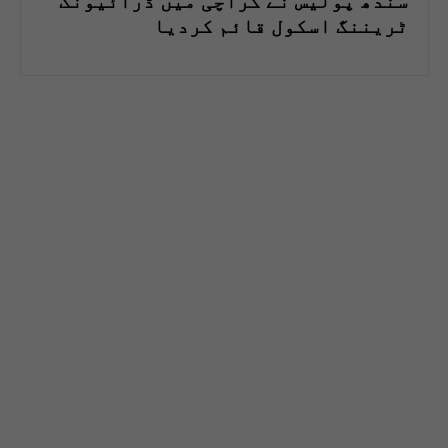
سندھ پولیس نے کراچی میں ڈرائیونگ
ٹریننگ اسکول قائم کردیا