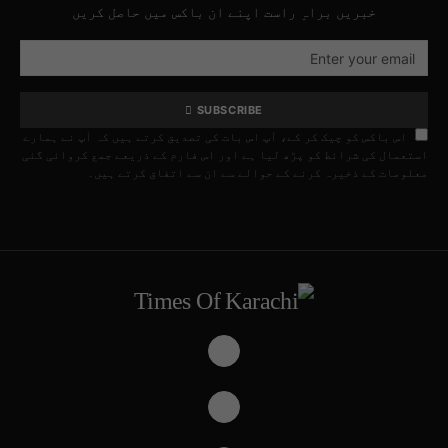
خبریں براہِ راست اپنے ان باکس میں حاصل کریں
SUBSCRIBE
اس باکس کو چیک کر کے، آپ اس بات کی تصدیق کرتے ہیں کہ آپ نے ہمارے
استعمال کی شرائط کو پڑھ لیا ہے اور اس فارم کے ذریعے جمع کروائی گئی
معلومات کے ذخیرہ کرنے کے حوالے سے ان سے اتفاق کرتے ہیں۔