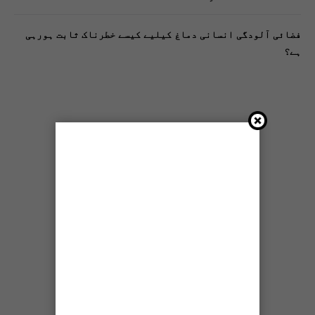
فضائی آلودگی انسانی دماغ کیلیے کیسے خطرناک ثابت ہورہی
ہے؟