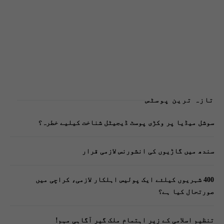
تازہ ترین پوسٹس
سوشل میڈیا پر وکڑی پوسٹ ڈیجیٹل شناخت کیلیے خطرہ؟
سندھ میں گاڑیوں کی انشورنس لازمی قرار
400 شہریوں کیلئے ایک پولیس اہلکار لازمی، کراچی میں
صورتحال کیا ہے؟
تنظیم اسلامی کے زیرِ اہتمام ملک گیر آگاہی مہم!