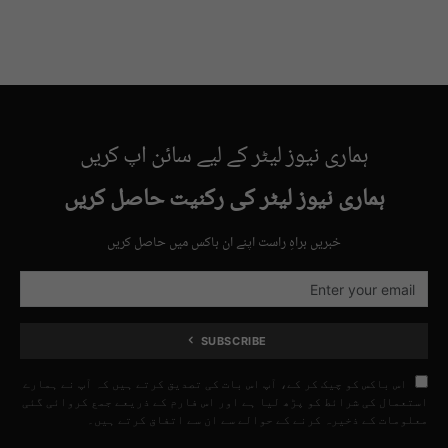
ہماری نیوز لیٹر کے لیے سائن اپ کریں
ہماری نیوز لیٹر کی رکنیت حاصل کریں
خبریں براہِ راست اپنے ان باکس میں حاصل کریں
SUBSCRIBE
اس باکس کو چیک کر کے، آپ اس بات کی تصدیق کرتے ہیں کہ آپ نے ہمارے
استعمال کی شرائط کو پڑھ لیا ہے اور اس فارم کے ذریعے جمع کروائی گئی
معلومات کے ذخیرہ کرنے کے حوالے سے ان سے اتفاق کرتے ہیں۔