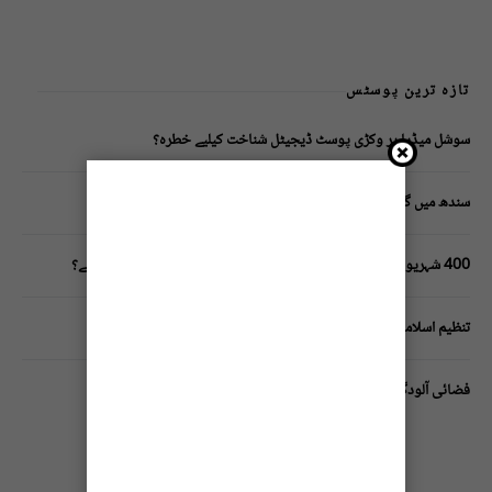
تازہ ترین پوسٹس
سوشل میڈیا پر وکڑی پوسٹ ڈیجیٹل شناخت کیلیے خطرہ؟
سندھ میں گاڑیوں کی انشورنس لازمی قرار
400 شہریوں کیلئے ایک پولیس اہلکار لازمی، کراچی میں صورتحال کیا ہے؟
تنظیم اسلامی کے زیرِ اہتمام ملک گیر آگاہی مہم!
فضائی آلودگی انسانی دماغ کیلیے کیسے خطرناک ثابت ہورہی ہے؟