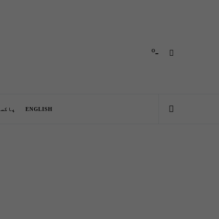
-º
ENGLISH
پاکست