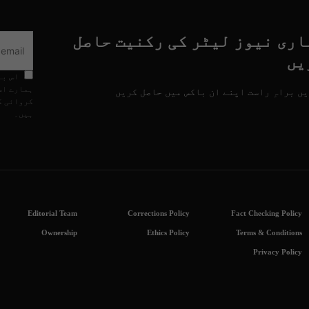
اری نیوز لیٹر کی رکنیت حاصل
یں
اس با
ہمارے اس
ں براہِ راست اپنے ان باکس میں حاصل کریں
کروائی گ
ہیں۔
Editorial Team
Corrections Policy
Fact Checking Policy
Ownership
Ethics Policy
Terms & Conditions
Privacy Policy