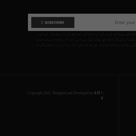
SUBSCRIBE
کس کو چیک کر کے، آپ اس بات کی تصدیق کرتے ہیں کہ آپ نے
تعمال کی شرائط کو پڑھ لیا ہے اور اس فارم کے ذریعے جمع
ئی معلومات کے ذخیرہ کرنے کے حوالے سے ان سے اتفاق کرتے
A D
© Copyright 2025. Designed and Developed by
Y