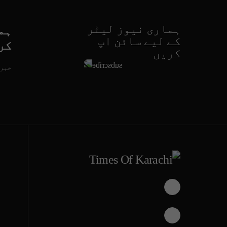
ہماری نیوز لیٹر
ہم
کے لیے سائن اپ
کر
کریں
خبری