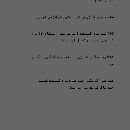
کیلیے خطرہ؟
سندھ میں گاڑیوں کی انشورنس لازمی قرار
400 شہریوں کیلئے ایک پولیس اہلکار لازمی،
کراچی میں صورتحال کیا ہے؟
تنظیم اسلامی کے زیرِ اہتمام ملک گیر آگاہی
مہم!
فضائی آلودگی انسانی دماغ کیلیے کیسے
خطرناک ثابت ہورہی ہے؟