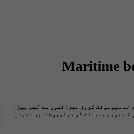
Maritime b
 نے سپرسونک کروز میزائلوں سے لیس بیڑا
 کے قریب تعینات کر دیا،برطانوی اخبار