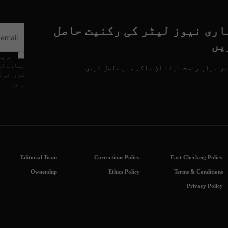
اری نیوز لیٹر کی رکنیت حاصل
یں
اس با
ہمارے اس
ں براہِ راست اپنے ان باکس میں حاصل کریں
کروائی گ
ہیں۔
Editorial Team
Corrections Policy
Fact Checking Policy
Ownership
Ethics Policy
Terms & Conditions
Privacy Policy