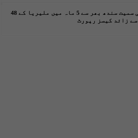
کراچی سمیت سندھ بھر سے 5 ماہ میں ملیریا کے 48
سے زائد کیسز رپورٹ