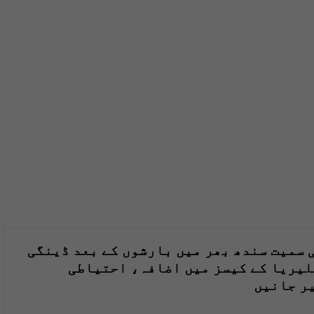
 سمیت سندھ بھر میں بارشوں کے بعد ڈینگی
لیریا کے کیسز میں اضافہ، احتیاطی
ر جانیں