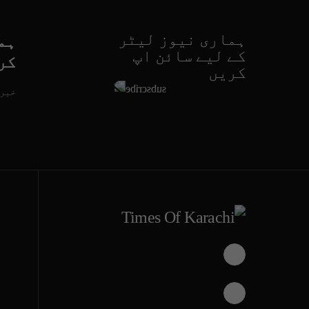
ہماری نیوز لیٹر
ہم
کے لیے سائن اپ
کر
کریں
خبری