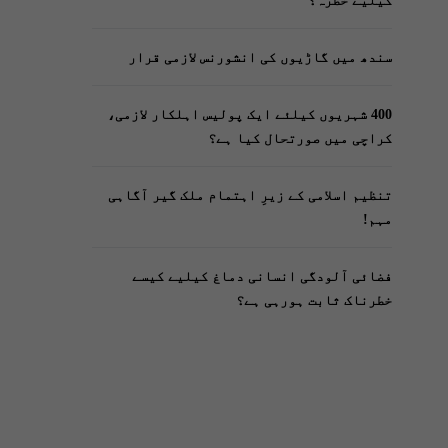
کیلیے خطرہ؟
سندھ میں گاڑیوں کی انشورنس لازمی قرار
400 شہریوں کیلئے ایک پولیس اہلکار لازمی،
کراچی میں صورتحال کیا ہے؟
تنظیم اسلامی کے زیرِ اہتمام ملک گیر آگاہی
مہم!
فضائی آلودگی انسانی دماغ کیلیے کیسے
خطرناک ثابت ہورہی ہے؟