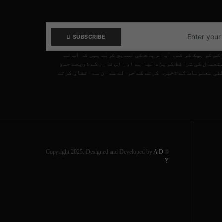
SUBSCRIBE
کس کو چیک کر کے، آپ اس بات کی تصدیق کرتے ہیں کہ آپ نے
تعمال کی شرائط کو پڑھ لیا ہے اور اس فارم کے ذریعے جمع
ئی معلومات کے ذخیرہ کرنے کے حوالے سے ان سے اتفاق کرتے
A D
© Copyright 2025. Designed and Developed by
Y