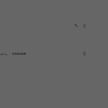
-º
ENGLISH
پاکست