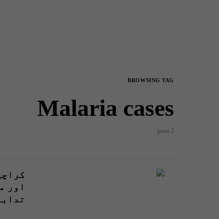
BROWSING TAG
Malaria cases
2 posts
کراچی
اور م
تدابی