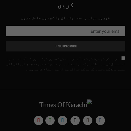
کریں
خبریں براہِ راست اپنے ان باکس میں حاصل کریں
SUBSCRIBE
اس باکس کو چیک کر کے، آپ اس بات کی تصدیق کرتے ہیں کہ آپ نے ہمارے
استعمال کی شرائط کو پڑھ لیا ہے اور اس فارم کے ذریعے جمع کروائی گئی
معلومات کے ذخیرہ کرنے کے حوالے سے ان سے اتفاق کرتے ہیں۔