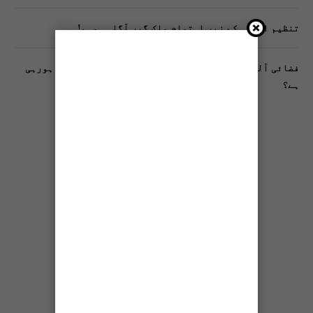
تنظیم اسلامی کے زیرِ اہتمام ملک گیر آگاہی مہم!
فضائی آلودگی انسانی دماغ کیلیے کیسے خطرناک ثابت ہورہی
ہے؟