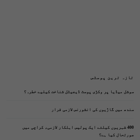
تازہ ترین پوسٹس
سوشل میڈیا پر وکڑی پوسٹ ڈیجیٹل شناخت کیلیے خطرہ؟
سندھ میں گاڑیوں کی انشورنس لازمی قرار
400 شہریوں کیلئے ایک پولیس اہلکار لازمی، کراچی میں
صورتحال کیا ہے؟