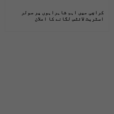
کراچی میں اہم شاہراہوں پر سولر
اسٹریٹ لائٹس لگانے کا اعلان