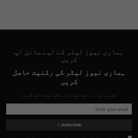
ہماری نیوز لیٹر کے لیے سائن اپ
کریں
ہماری نیوز لیٹر کی رکنیت حاصل
کریں
خبریں براہِ راست اپنے ان باکس میں حاصل کریں
SUBSCRIBE