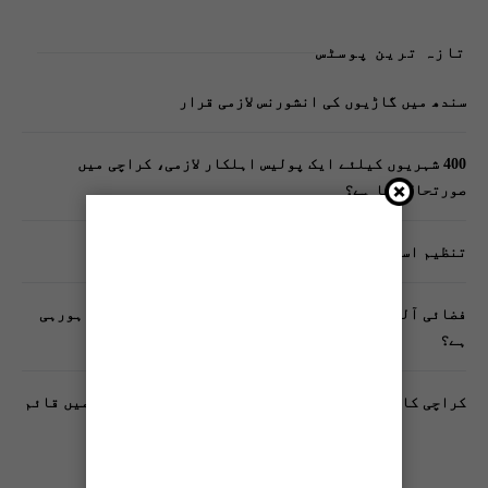
تازہ ترین پوسٹس
سندھ میں گاڑیوں کی انشورنس لازمی قرار
400 شہریوں کیلئے ایک پولیس اہلکار لازمی، کراچی میں
صورتحال کیا ہے؟
تنظیم اسلامی کے زیرِ اہتمام ملک گیر آگاہی مہم!
فضائی آلودگی انسانی دماغ کیلیے کیسے خطرناک ثابت ہورہی
ہے؟
کراچی کا پہلا مفت فٹنیس کلب فیڈرل بی ایریا بلاک 10 میں قائم