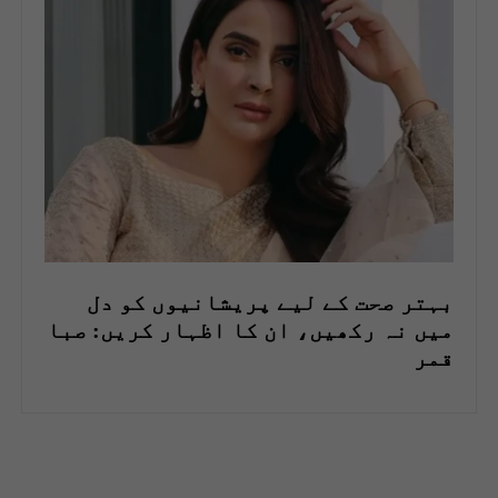
بہتر صحت کے لیے پریشانیوں کو دل
میں نہ رکھیں، ان کا اظہار کریں: صبا
قمر