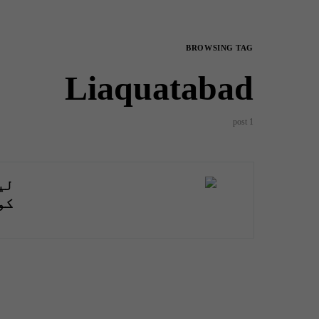
BROWSING TAG
Liaquatabad
1 post
کو