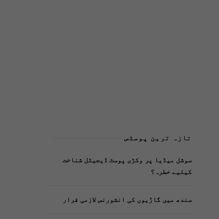
تازہ ترین پوسٹس
سوشل میڈیا پر وکڑی پوسٹ ڈیجیٹل شناخت
کیلیے خطرہ؟
سندھ میں گاڑیوں کی انشورنس لازمی قرار