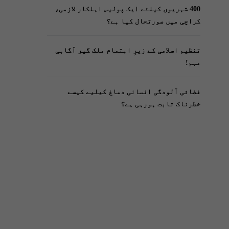
400 شہریوں کیلئے ایک پولیس اہلکار لازمی،
کراچی میں صورتحال کیا ہے؟
تنظیم اسلامی کے زیرِ اہتمام ملک گیر آگاہی
مہم!
فضائی آلودگی انسانی دماغ کیلیے کیسے
خطرناک ثابت ہورہی ہے؟