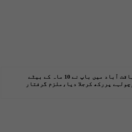
لیاقت آباد میں باپ نے 10 ماہ کے بیٹے
چولہے پررکھ کرجلا دیا،ملزم گرفتار