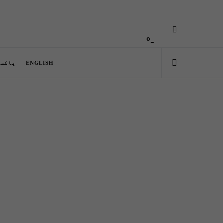
-º
ENGLISH
پاکست