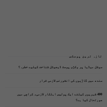
تازہ ترین پوسٹس
سوشل میڈیا پر وکڑی پوسٹ ڈیجیٹل شناخت کیلیے خطرہ؟
سندھ میں گاڑیوں کی انشورنس لازمی قرار
400 شہریوں کیلئے ایک پولیس اہلکار لازمی، کراچی میں
صورتحال کیا ہے؟