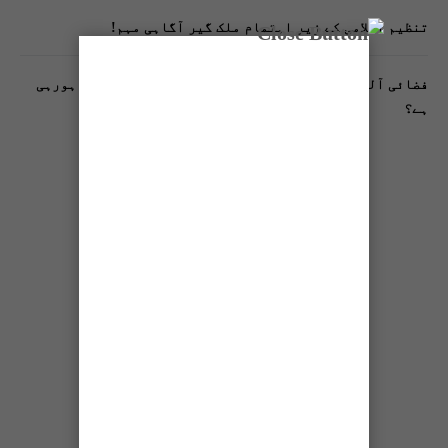
تنظیم اسلامی کے زیرِ اہتمام ملک گیر آگاہی مہم!
فضائی آلودگی انسانی دماغ کیلیے کیسے خطرناک ثابت ہورہی
ہے؟