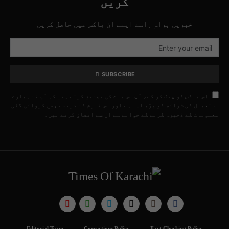
کریں
خبریں براہِ راست اپنے ان باکس میں حاصل کریں
SUBSCRIBE
اس باکس کو چیک کر کے، آپ اس بات کی تصدیق کرتے ہیں کہ آپ نے ہمارے
استعمال کی شرائط کو پڑھ لیا ہے اور اس فارم کے ذریعے جمع کروائی گئی
معلومات کے ذخیرہ کرنے کے حوالے سے ان سے اتفاق کرتے ہیں۔
Editorial Team
Corrections Policy
Fact Checking Policy