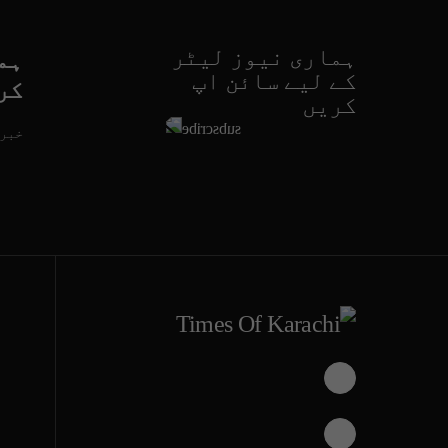
ہماری نیوز لیٹر
ہم
کے لیے سائن اپ
کر
کریں
خبری