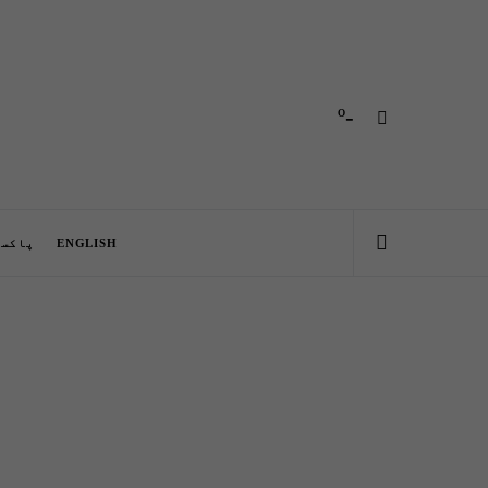
-º
ENGLISH
پاکست