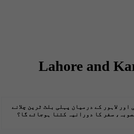
Lahore and Kar
اور لاہور کے درمیان پہلی بلٹ ٹرین چلانے
صوبہ، سفر کا دورانیہ کتنا ہوجائے گا؟