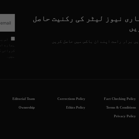
اری نیوز لیٹر کی رکنیت حاصل
یں
اس با
ں براہِ راست اپنے ان باکس میں حاصل کریں
ہمارے اس
کروائی گ
ہیں۔
Editorial Team
Corrections Policy
Fact Checking Policy
Ownership
Ethics Policy
Terms & Conditions
Privacy Policy