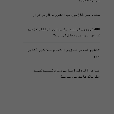
کیلیے خطرہ؟
سندھ میں گاڑیوں کی انشورنس لازمی قرار
400 شہریوں کیلئے ایک پولیس اہلکار لازمی،
کراچی میں صورتحال کیا ہے؟
تنظیم اسلامی کے زیرِ اہتمام ملک گیر آگاہی
مہم!
فضائی آلودگی انسانی دماغ کیلیے کیسے
خطرناک ثابت ہورہی ہے؟