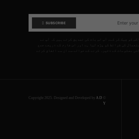
SUBSCRIBE
کس کو چیک کر کے، آپ اس بات کی تصدیق کرتے ہیں کہ آپ نے
تعمال کی شرائط کو پڑھ لیا ہے اور اس فارم کے ذریعے جمع
ئی معلومات کے ذخیرہ کرنے کے حوالے سے ان سے اتفاق کرتے
A D
© Copyright 2025. Designed and Developed by
Y