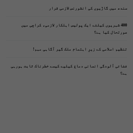
سندھ میں گاڑیوں کی انشورنس لازمی قرار
400 شہریوں کیلئے ایک پولیس اہلکار لازمی، کراچی میں
صورتحال کیا ہے؟
تنظیم اسلامی کے زیرِ اہتمام ملک گیر آگاہی مہم!
فضائی آلودگی انسانی دماغ کیلیے کیسے خطرناک ثابت ہورہی
ہے؟