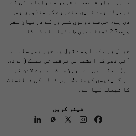
مریم نواز شریف نے لاہور سے راولپنڈی کے
درمیان بلٹ ٹرین منصوبے کی منظوری بھی
دی ہے، جس سے دونوں شہروں کے درمیان سفر
صرف 2.5 گھنٹے میں طے کیا جا سکے گا۔
خیال رہے کہ اس سے قبل یہ خبر بھی سامنے
آئی تھی کہ ایشیائی ترقیاتی بینک (اے ڈی
بی) نے کراچی سے روہڑی تک ریلوے لائن کی
اپ گریڈیشن کیلئے 2 ارب ڈالر کی فنانسنگ
کا فیصلہ کیا ہے۔
شیئر کریں