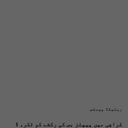
ریلیٹڈ پوسٹس
کراچی میں پیپلز بس کی رکشے کو ٹکر، 1