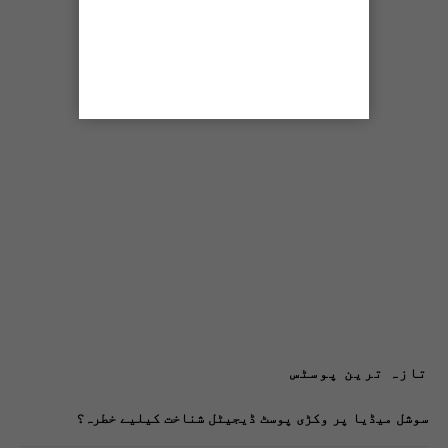
تازہ ترین پوسٹس
سوشل میڈیا پر وکڑی پوسٹ ڈیجیٹل شناخت کیلیے خطرہ؟