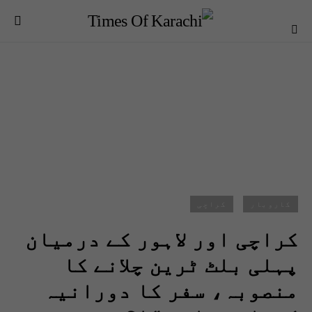
کاروبار
کراچی
کراچی اور لاہور کے درمیان
پہلی بلٹ ٹرین چلانے کا
منصوبہ، سفر کا دورانیہ