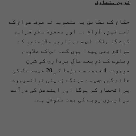
ٹرین متعارف
حکام کے مطابق یہ منصوبہ نہ صرف عوام کے
لیے تیز، آرام دہ اور محفوظ سفر فراہم
کرے گا بلکہ اس سے ہزاروں ملازمتوں کے
مواقع بھی پیدا ہوں گے۔ اس کے علاوہ،
ریلوے کے ذریعے مال برداری کی شرح
موجودہ 4 فیصد سے بڑھا کر 20 فیصد تک کی
جائے گی، جس سے مہنگے زمینی ٹرانسپورٹ
پر انحصار کم ہوگا اور ایندھن کی درآمد
پر اربوں روپے کی بچت متوقع ہے۔