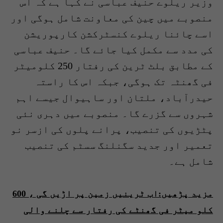
وزیر ریلوے حنیف عباسی نے کہا ہے کہ اس
منصوبے میں چین کی معاونت شامل ہوگی اور
اسے چائنا ریلوے کنسٹرکشن کارپوریشن
کی مدد سے مکمل کیا جائے گا۔ حنیف عباسی
کے مطابق بلٹ ٹرین کی رفتار 250 کلومیٹر
فی گھنٹہ تک ہوگی، جبکہ اس کا راستہ
حیدرآباد، ملتان اور ساہیوال جیسے اہم
شہروں سے گزرے گا۔ منصوبے میں دہری نئی
پٹڑیوں کی تنصیب، پرانے پلوں کی ازسر نو
تعمیر اور جدید سگنلنگ سسٹم کی تنصیب
شامل ہے۔
مزید پڑھیں:اب ٹرینیں زمین پر اڑیں گی ، 600
کلو میٹر فی گھنٹے کی رفتار سے چلنے والی