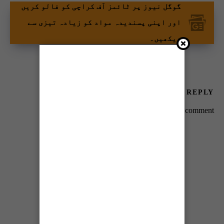
گوگل نیوز پر ٹائمز آف کراچی کو فالو کریں
اور اپنی پسندیدہ مواد کو زیادہ تیزی سے
دیکھیں۔
LEAVE A REPLY
You must be
logged in
to post a comment.