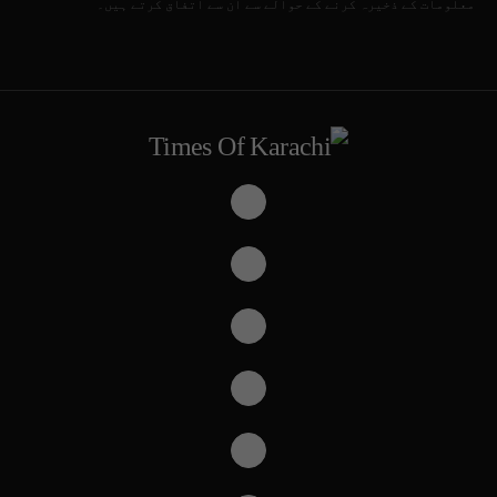
معلومات کے ذخیرہ کرنے کے حوالے سے ان سے اتفاق کرتے ہیں۔