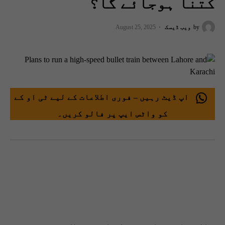
کتنا ہوجائے گا؟
by
ویب ڈیسک
August 25, 2025
اپ ڈیٹ رہیں – فوری اطلاعات کے لیے ٹی او کے
کو واٹس ایپ پر فالو کریں۔