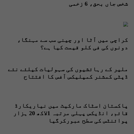
شخص جاں بحق، 6 زخمی
کراچی میں آٹا اور چینی سب سے مہنگا،
دونوں کی فی کلو قیمت کیا ہے؟
ملیر کے رہائشیوں کی سہولیات کیلئے نئے
ڈپٹی کمشنر کمپلیکس آفس کا افتتاح
پاکستان اسٹاک مارکیٹ میں نیاریکارڈ
قائم، انڈیکس پہلی مرتبہ 1لاکھ 20 ہزار
پوائنٹس کی سطح عبورکرگیا