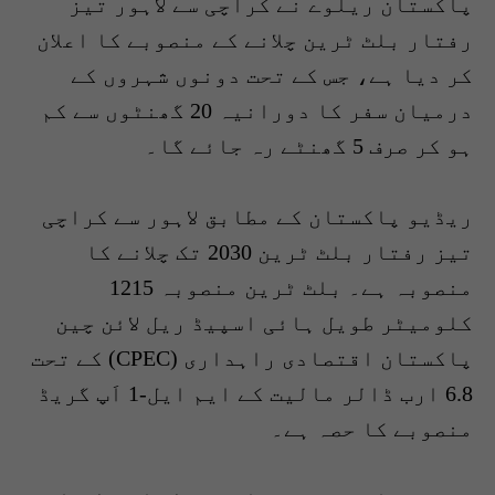
پاکستان ریلوے نے کراچی سے لاہور تیز
رفتار بلٹ ٹرین چلانے کے منصوبے کا اعلان
کر دیا ہے، جس کے تحت دونوں شہروں کے
درمیان سفر کا دورانیہ 20 گھنٹوں سے کم
ہو کر صرف 5 گھنٹے رہ جائے گا۔
ریڈیو پاکستان کے مطابق لاہور سے کراچی
تیز رفتار بلٹ ٹرین 2030 تک چلانے کا
منصوبہ ہے۔ بلٹ ٹرین منصوبہ 1215
کلومیٹر طویل ہائی اسپیڈ ریل لائن چین
پاکستان اقتصادی راہداری (CPEC) کے تحت
6.8 ارب ڈالر مالیت کے ایم ایل-1 اَپ گریڈ
منصوبے کا حصہ ہے۔