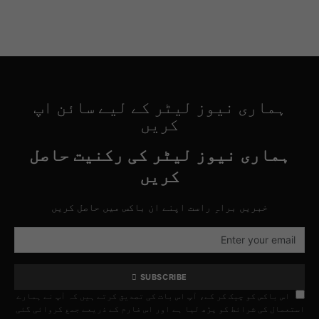
ہماری نیوز لیٹر کے لیے سائن اپ
کریں
ہماری نیوز لیٹر کی رکنیت حاصل
کریں
خبریں براہِ راست اپنے ان باکس میں حاصل کریں
SUBSCRIBE
اس باکس کو چیک کر کے، آپ اس بات کی تصدیق کرتے ہیں کہ آپ نے ہمارے
استعمال کی شرائط کو پڑھ لیا ہے اور اس فارم کے ذریعے جمع کروائی گئی