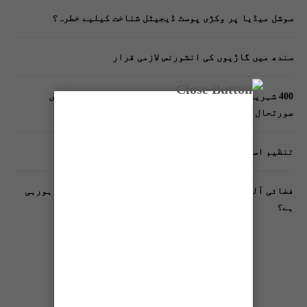
سوشل میڈیا پر وکڑی پوسٹ ڈیجیٹل شناخت کیلیے خطرہ؟
سندھ میں گاڑیوں کی انشورنس لازمی قرار
400 شہریوں کیلئے ایک پولیس اہلکار لازمی، کراچی میں
صورتحال کیا ہے؟
تنظیم اسلامی کے زیرِ اہتمام ملک گیر آگاہی مہم!
فضائی آلودگی انسانی دماغ کیلیے کیسے خطرناک ثابت ہورہی
ہے؟