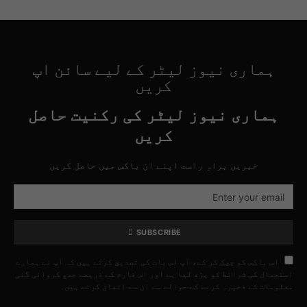
ہماری نیوز لیٹر کے لیے سائن اپ
کریں
ہماری نیوز لیٹر کی رکنیت حاصل
کریں
خبریں براہِ راست اپنے ان باکس میں حاصل کریں
SUBSCRIBE
اس باکس کو چیک کر کے، آپ اس بات کی تصدیق کرتے ہیں کہ آپ نے ہمارے
استعمال کی شرائط کو پڑھ لیا ہے اور اس فارم کے ذریعے جمع کروائی گئی
معلومات کے ذخیرہ کرنے کے حوالے سے ان سے اتفاق کرتے ہیں۔