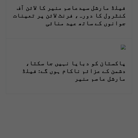
فیلڈ مارشل سیدعاصم منیر کا لائن آف
کنٹرول کا دورہ، فرنٹ لائن پر تعینات
جوانوں کے ساتھ عید منائی
پاکستان کو دبایا نہیں جا سکتا،
دشمن کے عزائم ناکام ہوں گے: فیلڈ
مارشل عاصم منیر