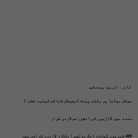
تازہ ترین پوسٹس
سوشل میڈیا پر وکڑی پوسٹ ڈیجیٹل شناخت کیلیے خطرہ؟
سندھ میں گاڑیوں کی انشورنس لازمی قرار
400 شہریوں کیلئے ایک پولیس اہلکار لازمی، کراچی میں