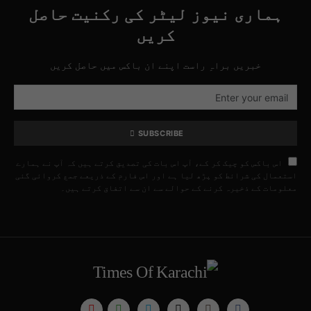
ہماری نیوز لیٹر کی رکنیت حاصل
کریں
خبریں براہِ راست اپنے ان باکس میں حاصل کریں
SUBSCRIBE
اس باکس کو چیک کر کے، آپ اس بات کی تصدیق کرتے ہیں کہ آپ نے ہمارے
استعمال کی شرائط کو پڑھ لیا ہے اور اس فارم کے ذریعے جمع کروائی گئی
معلومات کے ذخیرہ کرنے کے حوالے سے ان سے اتفاق کرتے ہیں۔