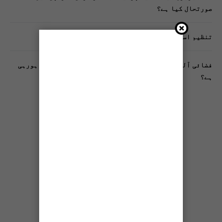
صورتحال کیا ہے؟
تنظیم اسلامی کے زیرِ اہتمام ملک گیر آگاہی مہم!
فضائی آلودگی انسانی دماغ کیلیے کیسے خطرناک ثابت ہورہی
ہے؟