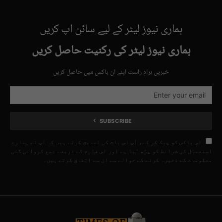
ہماری نیوز لیٹر کے لیے سائن اپ کریں
ہماری نیوز لیٹر کی رکنیت حاصل کریں
خبریں براہِ راست اپنے ان باکس میں حاصل کریں
SUBSCRIBE
اس باکس کو چیک کر کے، آپ اس بات کی تصدیق کرتے ہیں کہ آپ نے ہمارے
استعمال کی شرائط کو پڑھ لیا ہے اور اس فارم کے ذریعے جمع کروائی گئی
معلومات کے ذخیرہ کرنے کے حوالے سے ان سے اتفاق کرتے ہیں۔