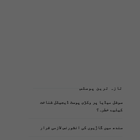
تازہ ترین پوسٹس
سوشل میڈیا پر وکڑی پوسٹ ڈیجیٹل شناخت
کیلیے خطرہ؟
سندھ میں گاڑیوں کی انشورنس لازمی قرار