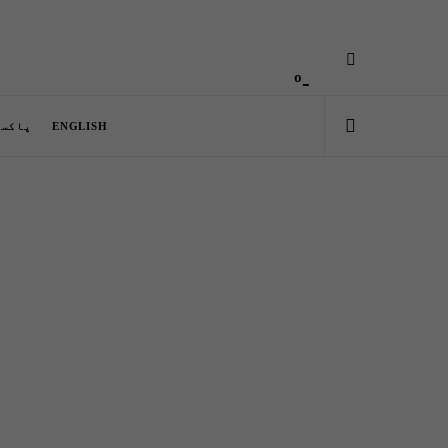
-º
ENGLISH
پاکست