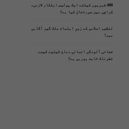
400 شہریوں کیلئے ایک پولیس اہلکار لازمی،
کراچی میں صورتحال کیا ہے؟
تنظیم اسلامی کے زیرِ اہتمام ملک گیر آگاہی
مہم!
فضائی آلودگی انسانی دماغ کیلیے کیسے
خطرناک ثابت ہورہی ہے؟