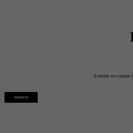
It seems we cannot f
SEARCH