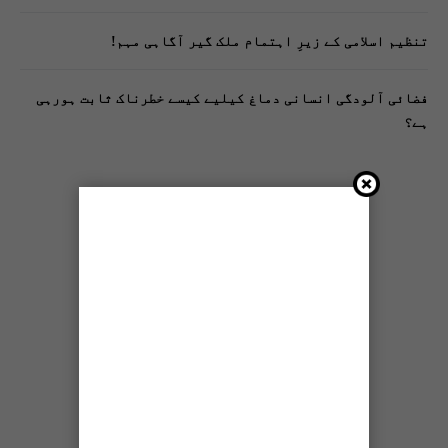
تنظیم اسلامی کے زیرِ اہتمام ملک گیر آگاہی مہم!
فضائی آلودگی انسانی دماغ کیلیے کیسے خطرناک ثابت ہورہی
ہے؟