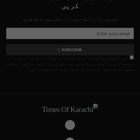
کریں
خبریں براہِ راست اپنے ان باکس میں حاصل کریں
SUBSCRIBE
اس باکس کو چیک کر کے، آپ اس بات کی تصدیق کرتے ہیں کہ آپ نے ہمارے
استعمال کی شرائط کو پڑھ لیا ہے اور اس فارم کے ذریعے جمع کروائی گئی
معلومات کے ذخیرہ کرنے کے حوالے سے ان سے اتفاق کرتے ہیں۔