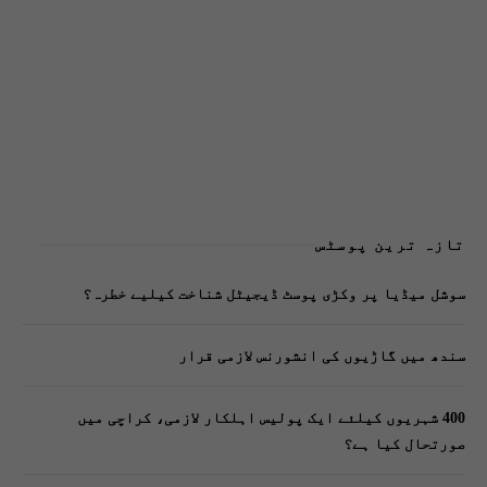
تازہ ترین پوسٹس
سوشل میڈیا پر وکڑی پوسٹ ڈیجیٹل شناخت کیلیے خطرہ؟
سندھ میں گاڑیوں کی انشورنس لازمی قرار
400 شہریوں کیلئے ایک پولیس اہلکار لازمی، کراچی میں
صورتحال کیا ہے؟