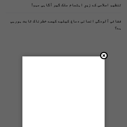
تنظیم اسلامی کے زیرِ اہتمام ملک گیر آگاہی مہم!
فضائی آلودگی انسانی دماغ کیلیے کیسے خطرناک ثابت ہورہی
ہے؟