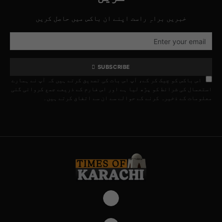
خبریں براہِ راست اپنے ان باکس میں حاصل کریں
SUBSCRIBE
اس باکس کو چیک کر کے، آپ اس بات کی تصدیق کرتے ہیں کہ آپ نے ہمارے
استعمال کی شرائط کو پڑھ لیا ہے اور اس فارم کے ذریعے جمع کروائی گئی
معلومات کے ذخیرہ کرنے کے حوالے سے ان سے اتفاق کرتے ہیں۔