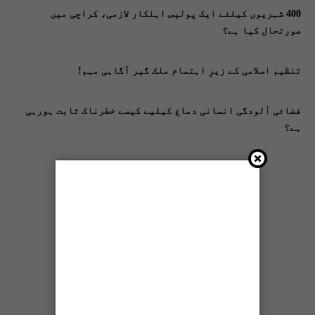
400 شہریوں کیلئے ایک پولیس اہلکار لازمی، کراچی میں
صورتحال کیا ہے؟
تنظیم اسلامی کے زیرِ اہتمام ملک گیر آگاہی مہم!
فضائی آلودگی انسانی دماغ کیلیے کیسے خطرناک ثابت ہورہی
ہے؟