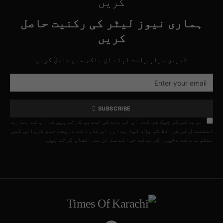
کریں
ہماری نیوز لیٹر کی رکنیت حاصل
کریں
خبریں براہِ راست اپنے ان باکس میں حاصل کریں
SUBSCRIBE
اس باکس کو چیک کر کے، آپ اس بات کی تصدیق کرتے ہیں کہ آپ نے ہمارے
استعمال کی شرائط کو پڑھ لیا ہے اور اس فارم کے ذریعے جمع کروائی گئی
معلومات کے ذخیرہ کرنے کے حوالے سے ان سے اتفاق کرتے ہیں۔