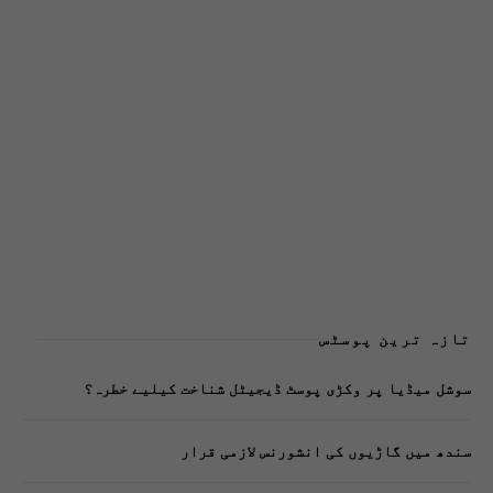
تازہ ترین پوسٹس
سوشل میڈیا پر وکڑی پوسٹ ڈیجیٹل شناخت کیلیے خطرہ؟
سندھ میں گاڑیوں کی انشورنس لازمی قرار