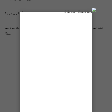
تنظیم اسلامی کے زیرِ اہتمام ملک گیر آگاہی مہم!
فضائی آلودگی انسانی دماغ کیلیے کیسے خطرناک ثابت ہورہی
ہے؟