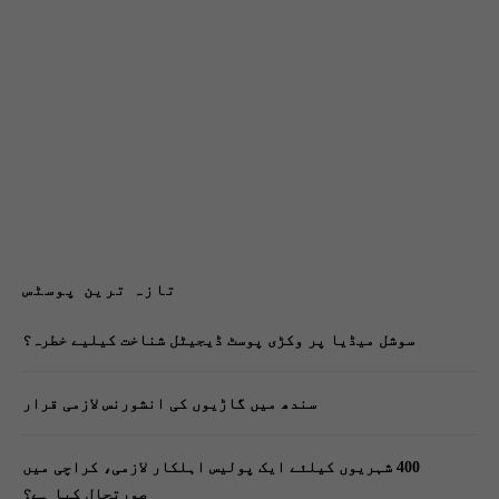
تازہ ترین پوسٹس
سوشل میڈیا پر وکڑی پوسٹ ڈیجیٹل شناخت کیلیے خطرہ؟
سندھ میں گاڑیوں کی انشورنس لازمی قرار
400 شہریوں کیلئے ایک پولیس اہلکار لازمی، کراچی میں
صورتحال کیا ہے؟