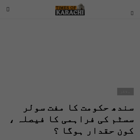
بلاگز
سندھ حکومت کا مفت سولر
سسٹم کی فراہمی کا فیصلہ ،
کون حقدار ہوگا ؟