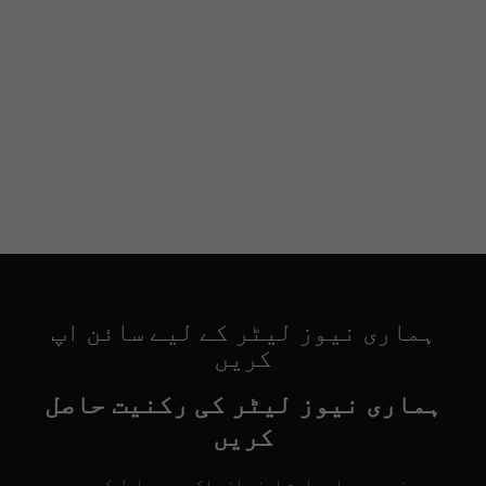
ہماری نیوز لیٹر کے لیے سائن اپ
کریں
ہماری نیوز لیٹر کی رکنیت حاصل
کریں
خبریں براہِ راست اپنے ان باکس میں حاصل کریں