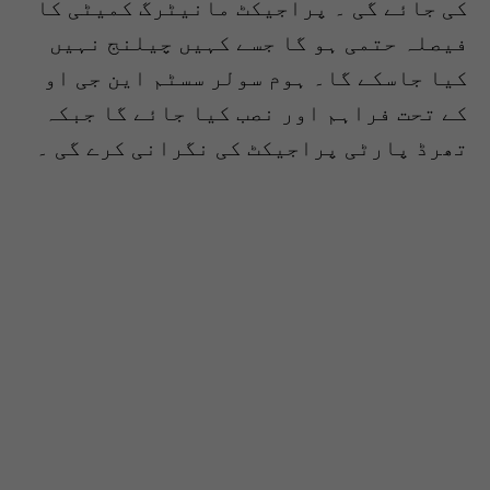
کی جائے گی ۔ پراجیکٹ مانیٹرگ کمیٹی کا
فیصلہ حتمی ہو گا جسے کہیں چیلنج نہیں
کیا جاسکے گا۔ ہوم سولر سسٹم این جی او
کے تحت فراہم اور نصب کیا جائے گا جبکہ
تھرڈ پارٹی پراجیکٹ کی نگرانی کرے گی ۔