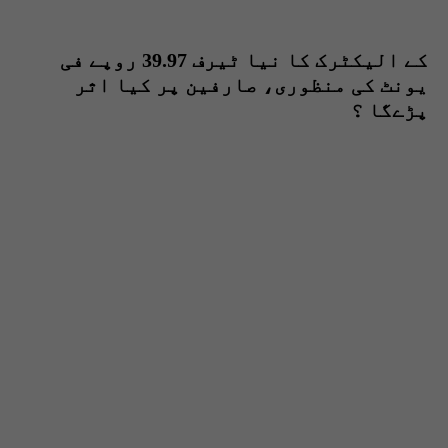
کے الیکٹرک کا نیا ٹیرف 39.97 روپے فی
یونٹ کی منظوری، صارفین پر کیا اثر
پڑےگا ؟