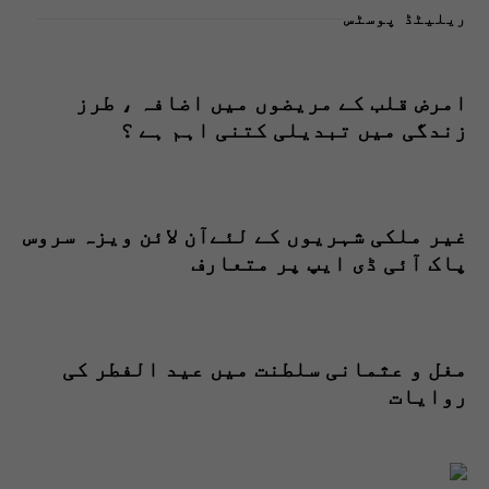
ریلیٹڈ پوسٹس
امرض قلب کے مریضوں میں اضافہ ، طرز
زندگی میں تبدیلی کتنی اہم ہے ؟
غیر ملکی شہریوں کے لئےآن لائن ویزہ سروس
پاک آئی ڈی ایپ پر متعارف
مغل و عثمانی سلطنت میں عید الفطر کی
روایات