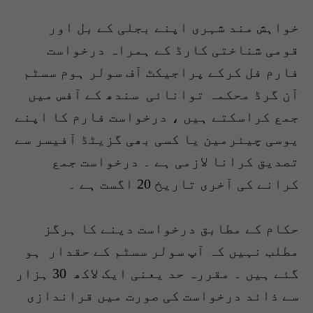
خواہش مند شہری اپنے بجلی کے بل اور
قومی شناختی کارڈ کے ہمراہ درخواست
فارم فل کرکے پراجیکٹ آف سولر ہوم سسٹم
آن گرڈ محکمہ توانائی سندھ کے آفس میں
جمع کراسکتے ہیں ، درخواست فارم کا اپنے
یوسی چیئرمین یا کسی بھی گزیٹڈ آفیسر سے
تصدیق کرانا لازمی ہے ۔ درخواست جمع
کرانے کی آخری تاریخ 20 اگست ہے ۔
حکام کے مطابق درخواست دینے کا ہرگز
مطلب نہیں کہ آپ سولر سسٹم کے حقدار ہو
گئے ہیں ۔ مقررہ حد یعنی ایک لاکھ 30 ہزار
سے ذائد درخواست کی صورت میں قراندازی