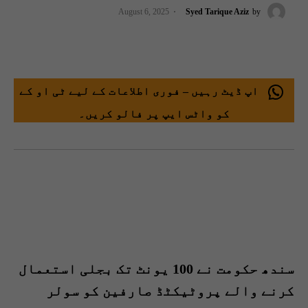
August 6, 2025
Syed Tarique Aziz
by
اپ ڈیٹ رہیں – فوری اطلاعات کے لیے ٹی او کے
کو واٹس ایپ پر فالو کریں۔
سندھ حکومت نے 100 یونٹ تک بجلی استعمال
کرنے والے پروٹیکٹڈ صارفین کو سولر