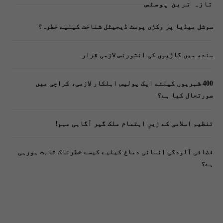
تازہ ترین پوسٹس
سوشل میڈیا پر وکڑی پوسٹ ڈیجیٹل شناخت کیلیے خطرہ؟
سندھ میں گاڑیوں کی انشورنس لازمی قرار
400 شہریوں کیلئے ایک پولیس اہلکار لازمی، کراچی میں
صورتحال کیا ہے؟
تنظیم اسلامی کے زیرِ اہتمام ملک گیر آگاہی مہم!
فضائی آلودگی انسانی دماغ کیلیے کیسے خطرناک ثابت ہورہی
ہے؟