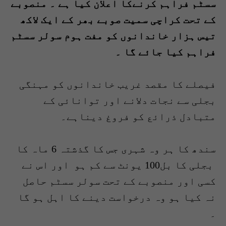
سسٹم فراہم کرنےکا اعلان کیا ہے ۔ منصوبے
کے تحت کراچی سمیت صوبے بھر کے
ایک لاکھ
تیس ہزار خاندانوں کو مفت ہوم سولر سسٹم
فراہم کیا جائے گا
۔
فیصلے کا مقصد غریب خاندانوں کو مہنگی
بجلی سے نجات دلانے اور توانائی کے
متبادل ذرائع کو فروغ دیناہے۔
سندھ کا ہر وہ شہری جس کا گذشتہ 6 ماہ کا
بجلی کا بل100 یونٹ سے کم ہو اور اس نے
کسی اور منصوبے کے تحت سولر سسٹم حاصل
نہ کیا ہو وہ درخواست دینے کا اہل ہو گا
۔