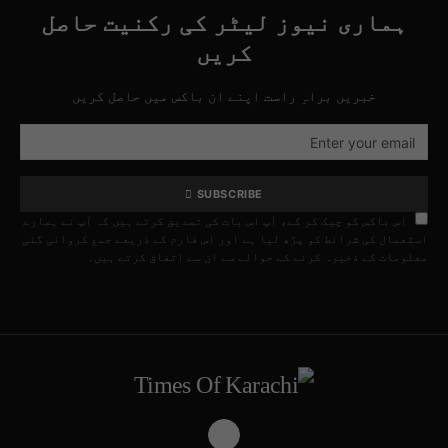
ہماری نیوز لیٹر کی رکنیت حاصل
کریں
خبریں براہِ راست اپنے ان باکس میں حاصل کریں
SUBSCRIBE
اس باکس کو چیک کر کے، آپ اس بات کی تصدیق کرتے ہیں کہ آپ نے ہمارے
استعمال کی شرائط کو پڑھ لیا ہے اور اس فارم کے ذریعے جمع کروائی گئی
معلومات کے ذخیرہ کرنے کے حوالے سے ان سے اتفاق کرتے ہیں۔