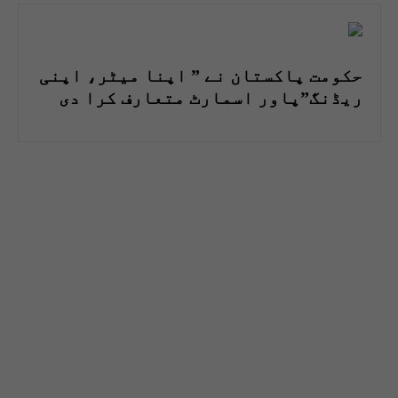
حکومت پاکستان نے ” اپنا میٹر، اپنی
ریڈنگ”پاور اسمارٹ متعارف کرا دی