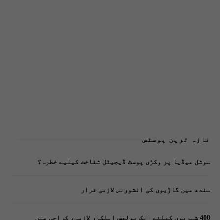
تازہ ترین پوسٹس
سوشل میڈیا پر وکڑی پوسٹ ڈیجیٹل شناخت کیلیے خطرہ؟
سندھ میں گاڑیوں کی انشورنس لازمی قرار
400 شہریوں کیلئے ایک پولیس اہلکار لازمی، کراچی میں