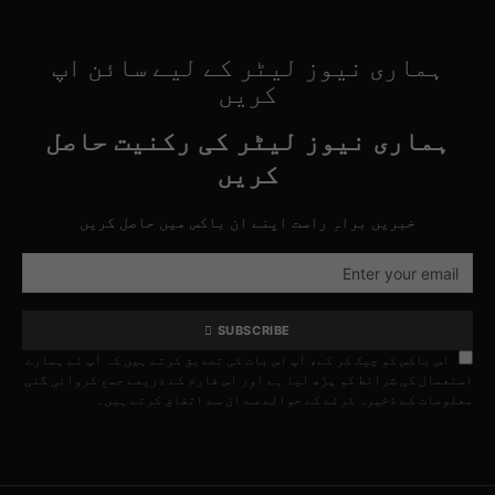
ہماری نیوز لیٹر کے لیے سائن اپ
کریں
ہماری نیوز لیٹر کی رکنیت حاصل
کریں
خبریں براہِ راست اپنے ان باکس میں حاصل کریں
SUBSCRIBE
اس باکس کو چیک کر کے، آپ اس بات کی تصدیق کرتے ہیں کہ آپ نے ہمارے
استعمال کی شرائط کو پڑھ لیا ہے اور اس فارم کے ذریعے جمع کروائی گئی
معلومات کے ذخیرہ کرنے کے حوالے سے ان سے اتفاق کرتے ہیں۔