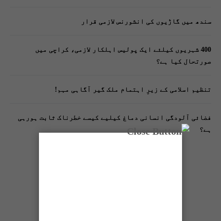
سندھ میں گاڑیوں کی انشورنس لازمی قرار
400 شہریوں کیلئے ایک پولیس اہلکار لازمی، کراچی میں
صورتحال کیا ہے؟
تنظیم اسلامی کے زیرِ اہتمام ملک گیر آگاہی مہم!
فضائی آلودگی انسانی دماغ کیلیے کیسے خطرناک ثابت ہورہی
ہے؟