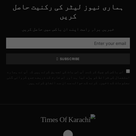
ہماری نیوز لیٹر کی رکنیت حاصل
کریں
خبریں براہِ راست اپنے ان باکس میں حاصل کریں
SUBSCRIBE
اس باکس کو چیک کر کے، آپ اس بات کی تصدیق کرتے ہیں کہ آپ نے ہمارے
استعمال کی شرائط کو پڑھ لیا ہے اور اس فارم کے ذریعے جمع کروائی گئی
معلومات کے ذخیرہ کرنے کے حوالے سے ان سے اتفاق کرتے ہیں۔