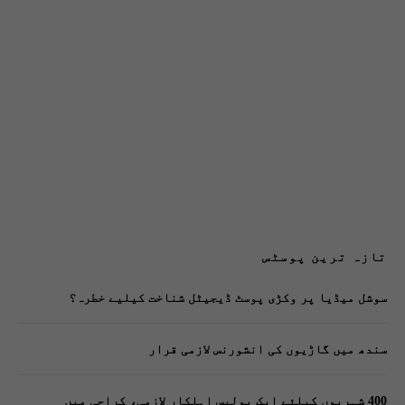
تازہ ترین پوسٹس
سوشل میڈیا پر وکڑی پوسٹ ڈیجیٹل شناخت کیلیے خطرہ؟
سندھ میں گاڑیوں کی انشورنس لازمی قرار
400 شہریوں کیلئے ایک پولیس اہلکار لازمی، کراچی میں