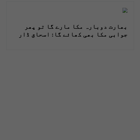
بھارت دوبارہ مکا مارے گا تو پھر
جوابی مکا بھی کھائے گا: اسحاق ڈار