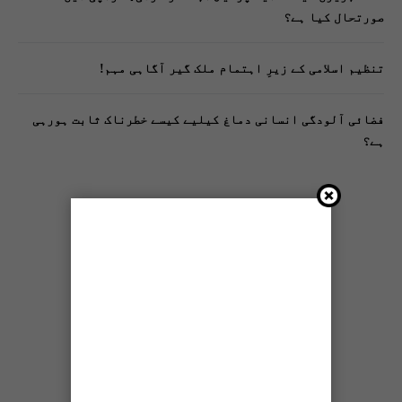
صورتحال کیا ہے؟
تنظیم اسلامی کے زیرِ اہتمام ملک گیر آگاہی مہم!
فضائی آلودگی انسانی دماغ کیلیے کیسے خطرناک ثابت ہورہی
ہے؟