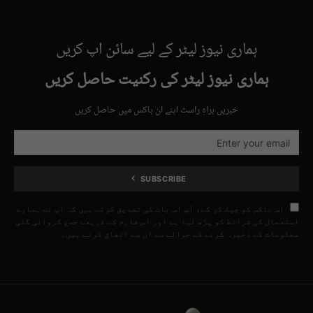
ہماری نیوز لیٹر کے لیے سائن اپ کریں
ہماری نیوز لیٹر کی رکنیت حاصل کریں
خبریں براہِ راست اپنے ان باکس میں حاصل کریں
SUBSCRIBE
اس باکس کو چیک کر کے، آپ اس بات کی تصدیق کرتے ہیں کہ آپ نے ہمارے
استعمال کی شرائط کو پڑھ لیا ہے اور اس فارم کے ذریعے جمع کروائی گئی
معلومات کے ذخیرہ کرنے کے حوالے سے ان سے اتفاق کرتے ہیں۔