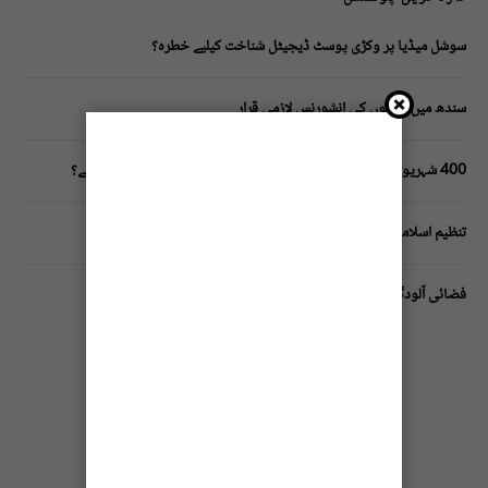
سوشل میڈیا پر وکڑی پوسٹ ڈیجیٹل شناخت کیلیے خطرہ؟
سندھ میں گاڑیوں کی انشورنس لازمی قرار
400 شہریوں کیلئے ایک پولیس اہلکار لازمی، کراچی میں صورتحال کیا ہے؟
تنظیم اسلامی کے زیرِ اہتمام ملک گیر آگاہی مہم!
فضائی آلودگی انسانی دماغ کیلیے کیسے خطرناک ثابت ہورہی ہے؟