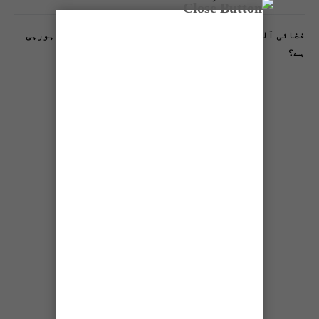
فضائی آلودگی انسانی دماغ کیلیے کیسے خطرناک ثابت ہورہی
ہے؟