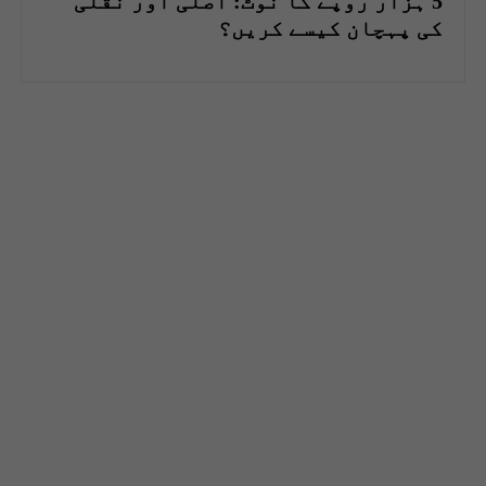
5 ہزار روپے کا نوٹ: اصلی اور نقلی
کی پہچان کیسے کریں؟