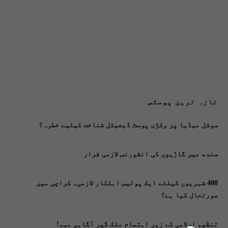
تازہ ترین پوسٹس
سوشل میڈیا پر وکڑی پوسٹ ڈیجیٹل شناخت کیلیے خطرہ؟
سندھ میں گاڑیوں کی انشورنس لازمی قرار
400 شہریوں کیلئے ایک پولیس اہلکار لازمی، کراچی میں
صورتحال کیا ہے؟
تنظیم اسلامی کے زیرِ اہتمام ملک گیر آگاہی مہم!