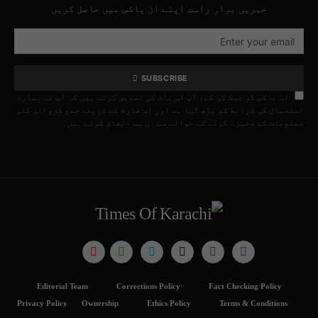
خبریں براہِ راست اپنے ان باکس میں حاصل کریں
SUBSCRIBE
اس باکس کو چیک کر کے، آپ اس بات کی تصدیق کرتے ہیں کہ آپ نے ہمارے
استعمال کی شرائط کو پڑھ لیا ہے اور اس فارم کے ذریعے جمع کروائی گئی
معلومات کے ذخیرہ کرنے کے حوالے سے ان سے اتفاق کرتے ہیں۔
Editorial Team
Corrections Policy
Fact Checking Policy
Privacy Policy
Ownership
Ethics Policy
Terms & Conditions