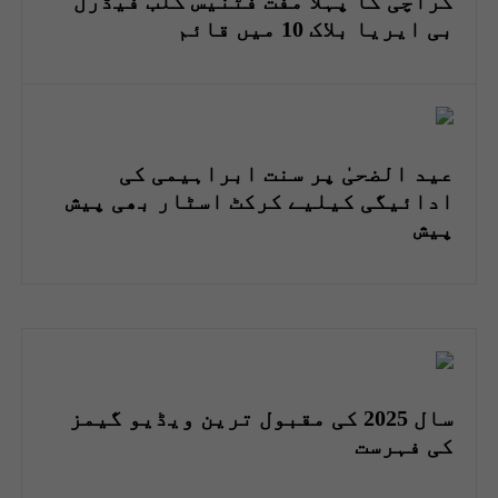
کراچی کا پہلا مفت فٹنیس کلب فیڈرل
بی ایریا بلاک 10 میں قائم
عید الضحیٰ پر سنت ابراہیمی کی
ادائیگی کیلیے کرکٹ اسٹار بھی پیش
پیش
سال 2025 کی مقبول ترین ویڈیو گیمز
کی فہرست