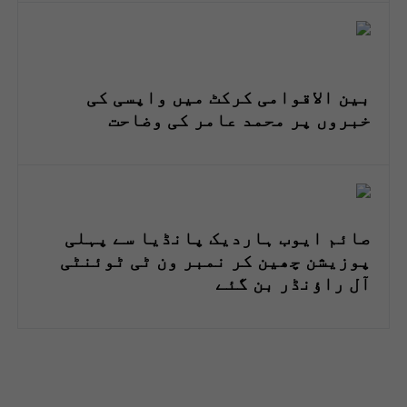
بین الاقوامی کرکٹ میں واپسی کی
خبروں پر محمد عامر کی وضاحت
صائم ایوب ہاردیک پانڈیا سے پہلی
پوزیشن چھین کر نمبر ون ٹی ٹوئنٹی
آل راؤنڈر بن گئے