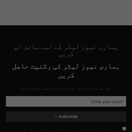
ہماری نیوز لیٹر کے لیے سائن اپ
کریں
ہماری نیوز لیٹر کی رکنیت حاصل
کریں
خبریں براہِ راست اپنے ان باکس میں حاصل کریں
SUBSCRIBE
اس باکس کو چیک کر کے، آپ اس بات کی تصدیق کرتے ہیں کہ آپ نے ہمارے