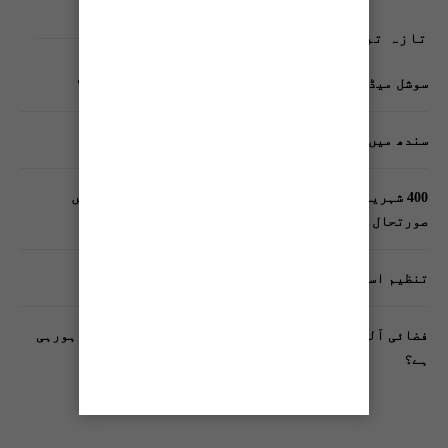
تازہ ترین پوسٹس
سوشل میڈیا پر وکڑی پوسٹ ڈیجیٹل شناخت کیلیے خطرہ؟
سندھ میں گاڑیوں کی انشورنس لازمی قرار
400 شہریوں کیلئے ایک پولیس اہلکار لازمی، کراچی میں
صورتحال کیا ہے؟
تنظیم اسلامی کے زیرِ اہتمام ملک گیر آگاہی مہم!
فضائی آلودگی انسانی دماغ کیلیے کیسے خطرناک ثابت ہورہی
ہے؟