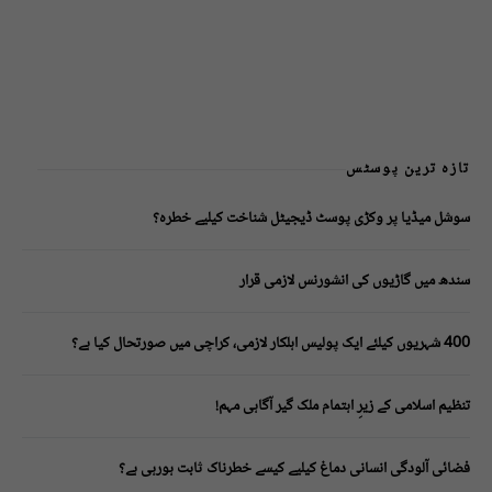
تازہ ترین پوسٹس
سوشل میڈیا پر وکڑی پوسٹ ڈیجیٹل شناخت کیلیے خطرہ؟
سندھ میں گاڑیوں کی انشورنس لازمی قرار
400 شہریوں کیلئے ایک پولیس اہلکار لازمی، کراچی میں صورتحال کیا ہے؟
تنظیم اسلامی کے زیرِ اہتمام ملک گیر آگاہی مہم!
فضائی آلودگی انسانی دماغ کیلیے کیسے خطرناک ثابت ہورہی ہے؟