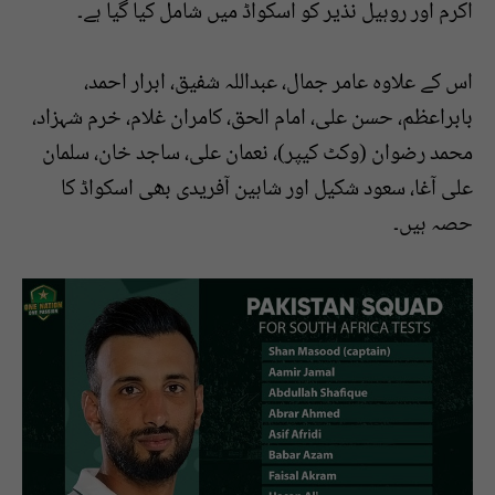
اکرم اور روہیل نذیر کو اسکواڈ میں شامل کیا گیا ہے۔
اس کے علاوہ عامر جمال، عبداللہ شفیق، ابرار احمد،
بابراعظم، حسن علی، امام الحق، کامران غلام، خرم شہزاد،
محمد رضوان (وکٹ کیپر)، نعمان علی، ساجد خان، سلمان
علی آغا، سعود شکیل اور شاہین آفریدی بھی اسکواڈ کا
حصہ ہیں۔