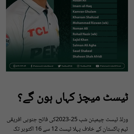
ٹیسٹ میچز کہاں ہون گے؟
ورلڈ ٹیسٹ چیمپئن شپ 25-2023کی فاتح جنوبی افریقی
ٹیم پاکستان کے خلاف پہلا ٹیسٹ 12 سے 16 اکتوبر تک