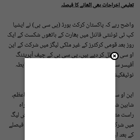
تعلیمی اخراجات بھی اٹھانے کا فیصلہ
واضح رہے کہ پاکستان کرکٹ بورڈ (پی سی بی) نے ایشیا
کپ ٹی ٹوئنٹی فائنل میں بھارت کے ہاتھوں شکست کے ایک
روز بعد قومی کرکٹرز کے غیر ملکی لیگز میں شرکت کے این
او سی معطل کر دیے ہیں۔ پی سی بی کے چیف آپریٹنگ
آفیسر سمیر احمد کی جانب سے اس فیصلے کا باضابطہ
نوٹیفکیشن جاری کیا گیا۔
این او سی معطلی سے پاکستان کے ٹاپ کرکٹرز بابراعظم،
شاہین شاہ آفریدی، محمد رضوان اور فہیم اشرف براہ
راست متاثر ہوں گے۔ یہ کھلاڑی آسٹریلیا کی بگ بیش لیگ
میں شرکت کے لیے تیار تھے، تاہم اب پی سی بی کے فیصلے
کے بعد ان کی شرکت غیر یقینی ہوگئی ہے۔