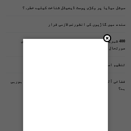
سوشل میڈیا پر وکڑی پوسٹ ڈیجیٹل شناخت کیلیے خطرہ؟
سندھ میں گاڑیوں کی انشورنس لازمی قرار
400 شہریوں کیلئے ایک پولیس اہلکار لازمی، کراچی میں
صورتحال کیا ہے؟
تنظیم اسلامی کے زیرِ اہتمام ملک گیر آگاہی مہم!
فضائی آلودگی انسانی دماغ کیلیے کیسے خطرناک ثابت ہورہی
ہے؟