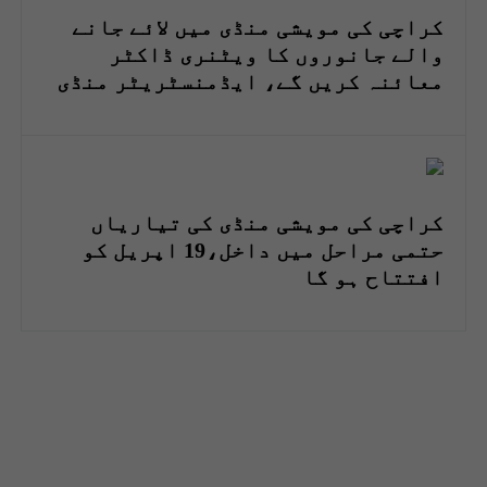
کراچی کی مویشی منڈی میں لائے جانے
والے جانوروں کا ویٹنری ڈاکٹر
معائنہ کریں گے، ایڈمنسٹریٹر منڈی
کراچی کی مویشی منڈی کی تیاریاں
حتمی مراحل میں داخل،19 اپریل کو
افتتاح ہو گا