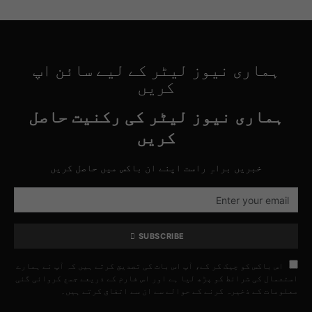
ہماری نیوز لیٹر کے لیے سائن اپ
کریں
ہماری نیوز لیٹر کی رکنیت حاصل
کریں
خبریں براہِ راست اپنے ان باکس میں حاصل کریں
SUBSCRIBE
اس باکس کو چیک کر کے، آپ اس بات کی تصدیق کرتے ہیں کہ آپ نے ہمارے
استعمال کی شرائط کو پڑھ لیا ہے اور اس فارم کے ذریعے جمع کروائی گئی
معلومات کے ذخیرہ کرنے کے حوالے سے ان سے اتفاق کرتے ہیں۔