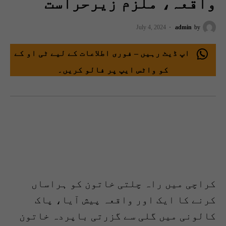
واقعہ، ملزم زیرحراست
July 4, 2024
admin
by
اپ ڈیٹ رہیں – فوری اطلاعات کے لیے ٹی او کے
کو واٹس ایپ پر فالو کریں۔
کراچی میں راہ چلتی خاتون کو ہراساں
کرنے کا ایک اور واقعہ پیش آیا، پاک
کالونی میں گلی سے گزرتی باپردہ خاتون