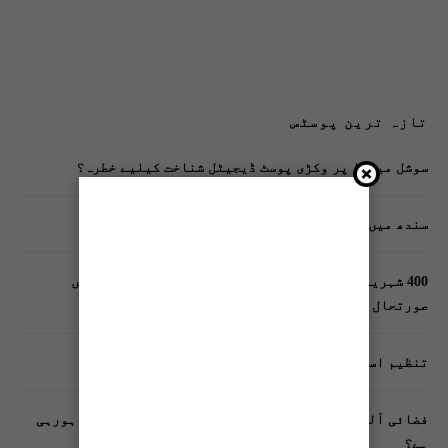
تازہ ترین پوسٹس
سوشل میڈیا پر وکڑی پوسٹ ڈیجیٹل شناخت کیلیے خطرہ؟
سندھ میں گاڑیوں کی انشورنس لازمی قرار
400 شہریوں کیلئے ایک پولیس اہلکار لازمی، کراچی میں
صورتحال کیا ہے؟
تنظیم اسلامی کے زیرِ اہتمام ملک گیر آگاہی مہم!
فضائی آلودگی انسانی دماغ کیلیے کیسے خطرناک ثابت ہورہی
ہے؟