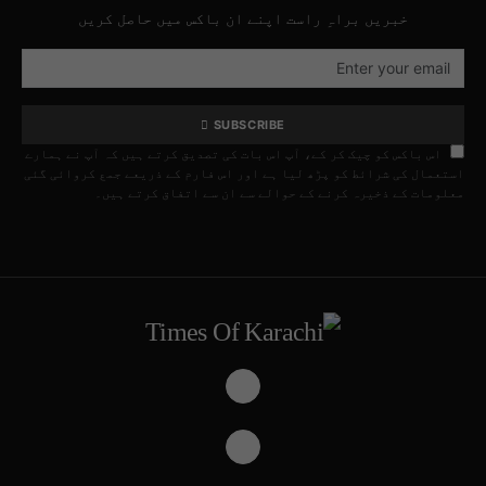
خبریں براہِ راست اپنے ان باکس میں حاصل کریں
SUBSCRIBE
اس باکس کو چیک کر کے، آپ اس بات کی تصدیق کرتے ہیں کہ آپ نے ہمارے
استعمال کی شرائط کو پڑھ لیا ہے اور اس فارم کے ذریعے جمع کروائی گئی
معلومات کے ذخیرہ کرنے کے حوالے سے ان سے اتفاق کرتے ہیں۔