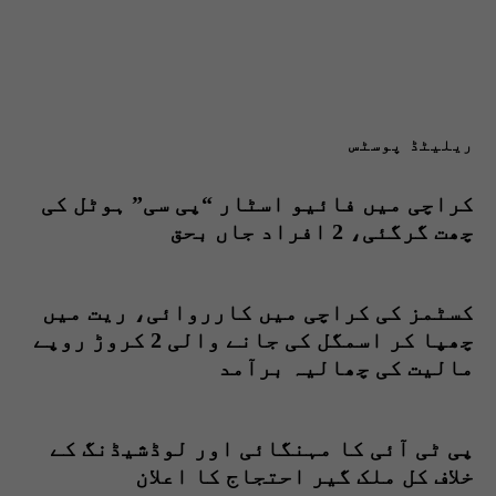
ریلیٹڈ پوسٹس
کراچی میں فائیو اسٹار “پی سی” ہوٹل کی
چھت گرگئی، 2 افراد جاں بحق
کسٹمز کی کراچی میں کارروائی، ریت میں
چھپا کر اسمگل کی جانے والی 2 کروڑ روپے
مالیت کی چھالیہ برآمد
پی ٹی آئی کا مہنگائی اور لوڈشیڈنگ کے
خلاف کل ملک گیر احتجاج کا اعلان