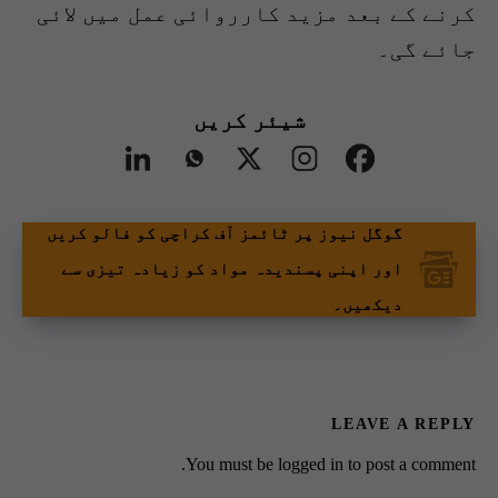
کرنے کے بعد مزید کارروائی عمل میں لائی
جائے گی۔
شیئر کریں
گوگل نیوز پر ٹائمز آف کراچی کو فالو کریں
اور اپنی پسندیدہ مواد کو زیادہ تیزی سے
دیکھیں۔
LEAVE A REPLY
You must be
logged in
to post a comment.