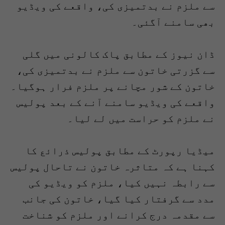
سے ملزم نے بدتمیزی کی، واقعے کی ویڈیو
بھی سامنے آگئی۔
ڈان نیوز کے مطابق پاک کالونی میں گلی
سے گزرتی خاتون سے ملزم نے بدتمیزی کی،
خاتون کے شور مچانے پر ملزم فرار ہوگیا۔
واقعے کی ویڈیو سامنے آنے کے بعد پولیس
نے ملزم کو حراست میں لے لیا۔
میڈیا رپورٹ کے مطابق پولیس ذرائع کا
کہنا ہے کہ متاثرہ خاتون نے تاحال پولیس
سے رابطہ نہیں کیا، ملزم کو ویڈیو کی
مدد سے گرفتار کیا گیا، خاتون کی جانب
سے مقدمہ درج کرانے اور ملزم کو شناخت