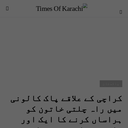
پاکستان
کراچی کے علاقے پاک کالونی
میں راہ چلتی خاتون کو
ہراساں کرنے کا ایک اور