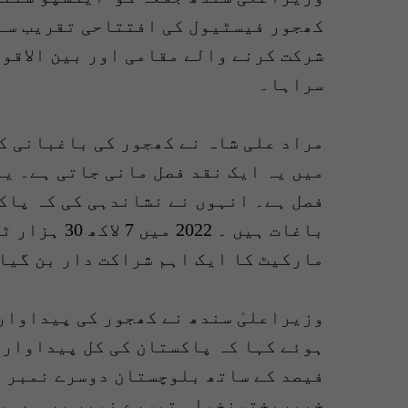
کھجور فیسٹیول کی افتتاحی تقریب سے 
شرکت کرنے والے مقامی اور بین الاقو
سراہا۔
مراد علی شاہ نے کھجور کی باغبانی ک
میں یہ ایک نقد فصل مانی جاتی ہے۔ یہ
فصل ہے۔ انہوں نے نشاندہی کی کہ پاکس
باغات ہیں ۔ 
مارکیٹ کا ایک اہم شراکت دار بن گیا
وزیراعلیٰ سندھ نے کھجور کی پیداوار
فیصد کے ساتھ بلوچستان دوسرے نمبر پ
خیبرپختونخواہ تیسرے نمبر پر ہے۔ س