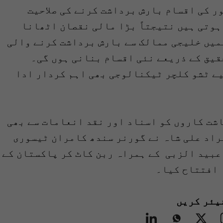
ر کی اقسام بارش برداشت کرنے کی صلاحیت
ہوتی ہیں نتیجتاً بڑا مالی نقصان اٹھانا
میں خلیجی ممالک سے بارش برداشت کرنے والی
قیق کے ذریعے نئی اقسام بنانی ہوں گی۔
یے ٹشو کلچر ٹیکنالوجی بھی اہم کردار ادا
اشت کاروں کو اسناد اور نقد انعامات سے بھی
مراد علی شاہ نے گورنر سندھ کامران ٹیسوری
عبید الزبی کے ہمراہ ربن کاٹ کر پاکستان کے
 افتتاح کیا۔
یئر کریں