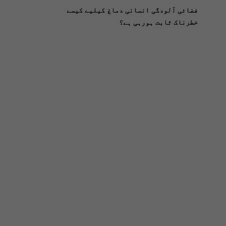
فضائی آلودگی انسانی دماغ کیلیے کیسے
خطرناک ثابت ہورہی ہے؟