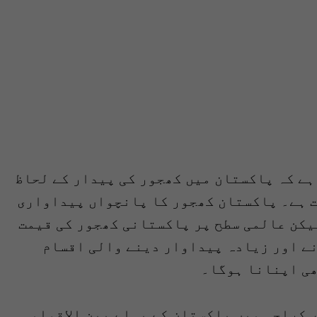
ہے کہ پاکستان میں کھجور کی پیدار کے لحاظ
ت ہے۔ پاکستان کھجور کا پانچواں پیداواری
لیکن عالمی سطح پر پاکستانی کھجور کی قیمت
ے اور زیادہ پیداوار دینے والی اقسام
ھی اپنانا ہوگا۔
 کراچی میں پاکستان کے پہلے بین الاقوامی