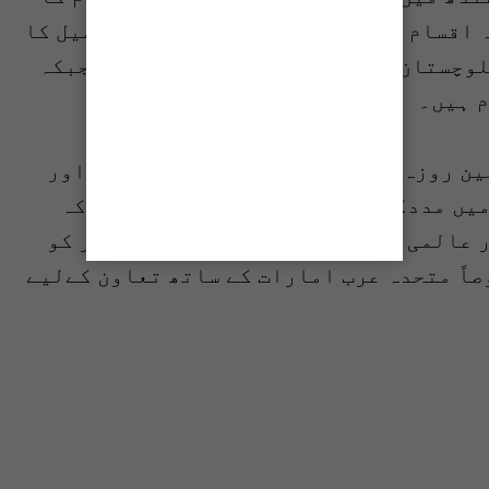
اصیل سمیت 300 سے زیادہ اقسام کی کھجور کاشت کی جاتی ہے۔ اصیل کا
 حصہ 70 فیصد ہے۔ بلوچستان میں بیکم جنگی اور مضاواتی جبکہ
 ہیں۔
تین روزہ فیسٹیول معلومات کے تبادلے اور
یں مددگار ثابت ہوگا۔ انہوں نے کہا کہ
 عالمی مارکیٹ میں پاکستان کے کردار کو
اً متحدہ عرب امارات کے ساتھ تعاون کےلیے