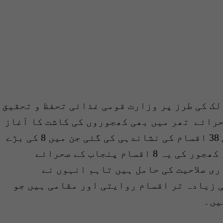
لک کی طرز پر وزارت قومی غذائی تحفظ و تحقیق
رائے تھر میں بھی کھجوروں کی کاشت کا آغاز
کیا ہے۔ کئی تجربات کے بعد کھجور کی 38 اقسام کی نشاندہی کی گئی جن میں 8 کی بڑے
پیمانے پر کاشت کی سفارش کی گئی ہے۔ کھجور کی یہ 8 اقسام پنجاب کے صحرائے
ی صلاحیت کی حامل ہیں تاہم انہوں نے
 زیادہ تر اقسام روایتی اور مقامی ہیں جو
یں۔