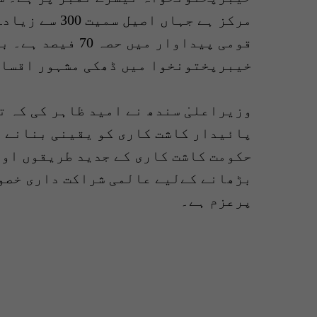
مرکز ہے جہاں 
قومی پیداوار میں
خیبرپختونخوا میں ڈھکی مشہور اقسام
وزیراعلیٰ سندھ نے امید ظاہر کی کہ 
پائیدار کاشت کاری کو یقینی بنانے م
حکومت کاشت کاری کے جدید طریقوں اور
بڑھانے کےلیے عالمی شراکت داری خصوص
پرعزم ہے۔