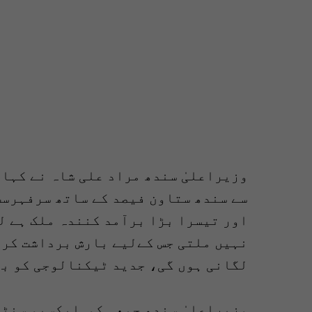
وزیراعلیٰ سندھ مراد علی شاہ نے کہا 
سے سندھ ستاون فیصد کے ساتھ سرفہرس
اور تیسرا بڑا برآمد کنندہ ملک ہے 
نہیں ملتی جس کےلیے بارش برداشت کرن
لگانی ہوں گی، جدید ٹیکنالوجی کو ب
وزیراعلیٰ سندھ جمعہ کو ایکسپو سنٹر