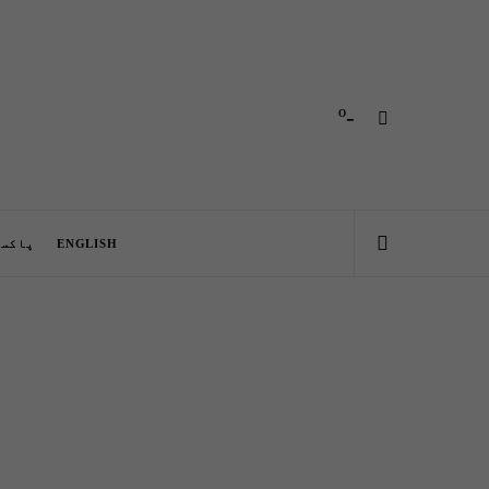
-º
ENGLISH
پاکست