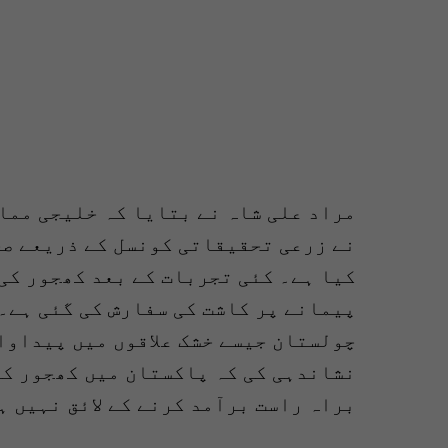
مراد علی شاہ نے بتایا کہ خلیجی مما
نے زرعی تحقیقاتی کونسل کے ذریعے صح
چولستان جیسے خشک علاقوں میں پیداوار
نشاندہی کی کہ پاکستان میں کھجور کی
براہ راست برآمد کرنے کے لائق نہیں ہ