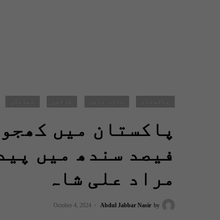
پاکستان
تازہ ترین
کراچی
نمایاں
فیصد سندھ میں پید
مراد علی شاہ
October 4, 2024
Abdul Jabbar Nasir
by