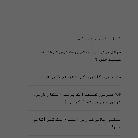
تازہ ترین پوسٹس
سوشل میڈیا پر وکڑی پوسٹ ڈیجیٹل شناخت
کیلیے خطرہ؟
سندھ میں گاڑیوں کی انشورنس لازمی قرار
400 شہریوں کیلئے ایک پولیس اہلکار لازمی،
کراچی میں صورتحال کیا ہے؟
تنظیم اسلامی کے زیرِ اہتمام ملک گیر آگاہی
مہم!