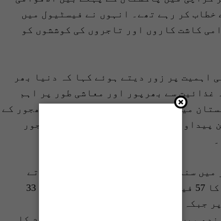
خطاب کر رہے تھے۔ انہوں نے فیسٹیول میں
امی کاشت کاروں اور تاجروں کی کوششوں کو
ی اہمیت پر زور دیتے ہوئے کہا کہ دنیا بھر
 غذائیت سے بھرپور اور معاشی طور پر اہم
تان میں دو لاکھ باون ہزار ایکڑ پر کھجور کے
2022 میں 7 لاکھ 30 ہزار ٹن پیداوار کے ساتھ پاکستان عالمی کھجور
۔
 میں سندھ کے نمایاں کردار پر فخر کرتے
ہوئے کہا کہ پاکستان کی کل پیداوار کا 57 فیصد سندھ پیدا کرتا ہے۔ ساڑھے 33
ر جبکہ ڈھائی فیصد پیداوار کے ساتھ
ندھ میں خیرپور کھجور کی مختلف اقسام کا