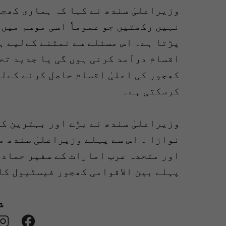
وزیراعلیٰ سندھ نے کہا کہ ہماری کھجو
نہیں رکھتیں جو عموماً اسی موسم میں 
پڑتا ہے۔ اس مسئلے سے نمٹنے کےلیے ہ
اقسام درآمد کرنی ہوں گی یا جدید تح
کھجور کی اعلیٰ اقسام حاصل کرنے کےل
کرسکتی ہے۔
وزیراعلیٰ سندھ نے بڑے اور بہترین ک
نوازا ۔ اس سے پہلے وزیراعلیٰ سندھ 
اور متحدہ عرب امارات کے سفیر حماد 
پہلے بین الاقوامی کھجور فیسٹیول کا
ش