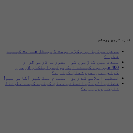
تازہ ترین پوسٹس
سوشل میڈیا پر وکڑی پوسٹ ڈیجیٹل شناخت کیلیے
خطرہ؟
سندھ میں گاڑیوں کی انشورنس لازمی قرار
400 شہریوں کیلئے ایک پولیس اہلکار لازمی،
کراچی میں صورتحال کیا ہے؟
تنظیم اسلامی کے زیرِ اہتمام ملک گیر آگاہی مہم!
فضائی آلودگی انسانی دماغ کیلیے کیسے خطرناک
ثابت ہورہی ہے؟