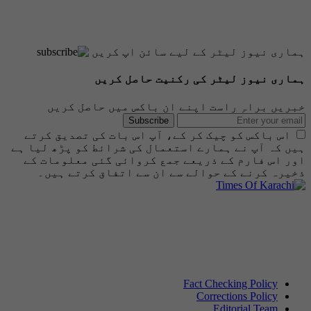
ہماری نیوز لیٹر کے لیے سائن اپ کریں
ہماری نیوز لیٹر کی رکنیت حاصل کریں
خبریں براہِ راست اپنے ان باکس میں حاصل کریں
Subscribe
اس باکس کو چیک کر کے، آپ اس بات کی تصدیق کرتے
ہیں کہ آپ نے ہمارے استعمال کی شرائط کو پڑھ لیا ہے
اور اس فارم کے ذریعے جمع کروائی گئی معلومات کے
ذخیرہ کرنے کے حوالے سے ان سے اتفاق کرتے ہیں۔
Fact Checking Policy
Corrections Policy
Editorial Team