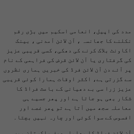
مدد کی اپیل، انعامی اسکیم میں بڑی رقم
نکلنے کا جھانسہ ، آن لائن آمدنی ، بینک
اکاونٹ بلاک کرنے کی دھکی، کسی قریبی عزیز
کی گرفتاری یا آن لائن قرض کی فراہمی کے نام
پر آئے دن آن لائن فرڈ کی خبریں ہماری نظروں
سے گزرتی ہے، اکثر اوقات ہمارا کوئی قریبی
عزیز زرا سی بے دھیانی کے باعث فراڈ کا
شکار بھی ہو جاتا ہے اور پھر جسیے ہی
معاملہ سجھ میں آتا ہے تو پھر غصے اور
افسوس کے سوا کوئی اور چارہ نہیں بچتا۔
آن لائن فراڈ کا معاملہ صرف پاکستان میں