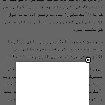
کرنے والا نیا ٹول متعارف کروا یا گیا ہے جس
کانام’آسک سِلور‘ ہے۔ صارفین اس جدید ٹول
تک واٹس ایپ کے ذریعے باآسانی رسائی حاصل
کر سکتے ہیں۔
صارفین کو صرف ’آسک سِلور‘پر سائن اپ کرنا
ہے جس کے بعد یہ ٹول خود بخود واٹس ایپ
اکاؤنٹ کی چیٹ لسٹ میں ظاہر ہونے لگے گا۔
رپورٹس کے مطابق جب بھی کسی صارف کو کوئی
مشکوک میسیج یا ای میل موصول ہو یا کسی ویب
سائٹ پر شک ہو تو اسے صرف اسکرین شاٹ لے کر
’آسک سَلور‘ ٹول پر اَپ لوڈ کرنا ہے جس کے بعد
یہ ٹولآرٹیفیشل انٹیلیجنس کے زریعہ فوری