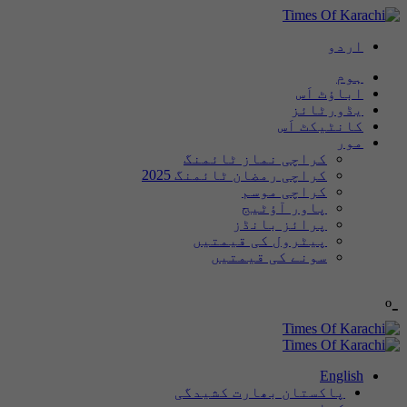
اردو
ہوم
اباؤٹ اَس
یڈورٹائز
کانٹیکٹ اَس
مور
کراچی نماز ٹائمنگ
کراچی رمضان ٹائمنگ 2025
کراچی موسم
پاور آؤٹیج
پرائز بانڈز
پیٹرول کی قیمتیں
سونے کی قیمتیں
-º
English
پاکستان بھارت کشیدگی