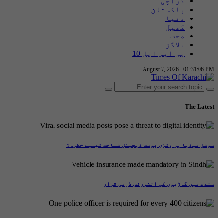
کراچی
پاکستان
دنیا
کھیل
صحت
بلاگز
پی ایس ایل 10
August 7, 2026 - 01:31:07 PM
The Latest
سوشل میڈیا پر وکڑی پوسٹ ڈیجیٹل شناخت کیلیے خطرہ؟
سندھ میں گاڑیوں کی انشورنس لازمی قرار