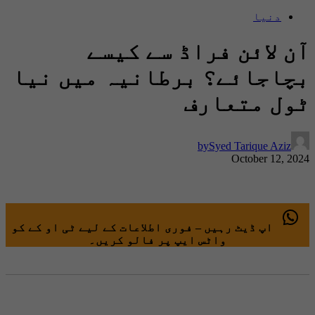
دنیا
آن لائن فراڈ سے کیسے
بچاجائے؟ برطانیہ میں نیا
ٹول متعارف
by
Syed Tarique Aziz
October 12, 2024
اپ ڈیٹ رہیں – فوری اطلاعات کے لیے ٹی او کے کو
واٹس ایپ پر فالو کریں۔