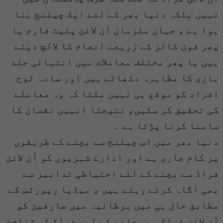
نہیں بلکہ دنیا بھر کے لئے ایک چیلنج بنا
ہوا ہے ، جہاں ملزمان آن لائن پلیٹ فارم یا
پھر فون کالز کے زریعے انعام کا لالچ دیتے
ہیں یا پھر مختلف معاملات میں انتہائی جلد
بازی کا مظاہرہ دکھاتے ہیں اور سادہ لوح
افراد کو موقع ہی نہیں ملتا کہ وہ معاملے
کی تحقیق کر سکیں، نتیجتا انہیں نقصان کا
سامنا کرنا پڑتا ہے ۔
دنیا بھر میں اس چیلنج سے بچنے کے طریقوں
پر کام جاری ہے اور ادارے شہریوں کو آن لائن
فراڈ سے بچنے کے لئے احتیاطی تدابیر سے
بھی آگاہ کرتے رہتے ہیں ، میڈیا رپورٹس کے
مطابق حال ہی میں برطانیہ میں صارفین کو
آن لائن فراڈ سے بچانے کے لیے فراڈ کی شناخت