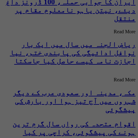
ایران کا جوابی حملہ، 100 ڈرونز داغ
دیئے، نیتن یاہو نامعلوم مقام پر
منتقل
Read More
ریاض الجنہ میں سال میں ایک بار
نوافل ادائیگی کی پابندی ختم، نیا
اجازت نامہ کیسے حاصل کیا جاسکتا
ہے؟
Read More
مکہ، مدینہ اور سعودی عرب کے دیگر
شہروں میں آج تیز ہوا اور بارش کی
پیشگوئی
اقوام متحدہ کی رواں سال گرم ترین
ہونے کی پیشگوئی، کراچی پر کیا