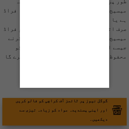
طور پر تجزیہ کر کے بتا دے گا کہ آیا یہ
میسیج، ای میل یا ویب سائٹ کسی قسم کا فراڈ
ہے یا نہیں۔
صرف اتنا ہی نہیں بلکہ یہ ٹول صارف کو فراڈ
میسیج، ای میل یا ویب سائٹ کو رپورٹ کرنے
جیسے اقدام سمیت آن لائن فراڈ سے خود کو
محفوظ رکھنے کے طریقوں سے بھی آگاہ کرے گا
شیئر کریں
گوگل نیوز پر ٹائمز آف کراچی کو فالو کریں
اور اپنی پسندیدہ مواد کو زیادہ تیزی سے
دیکھیں۔