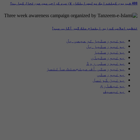
400 شہریوں کیلئے ایک پولیس اہلکار لازمی، کراچی میں صورتحال کیا ہے؟
تنظیم اسلامی کے زیرِ اہتمام ملک گیر آگاہی مہم!
یونیورسٹیز ترمیمی بل
یونیورسٹیز بل
یونیورسٹیز
یونیورسٹیاں
یونیورسٹی روڈ
یونیورسٹی آف مینجمنٹ سائنسز
یونیورسٹی
یونین کونسل
یونیفارم
یونیسیف